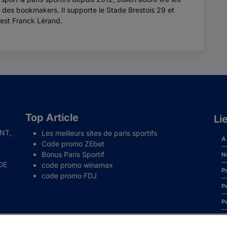
 des bookmakers. Il supporte le Stade Brestois 29 et
’est Franck Lérand.
Top Article
Li
NT,
Les meilleurs sites de paris sportifs
A
Code promo ZEbet
Bonus Paris Sportif
N
DE
code promo winamax
P
code promo FDJ
Po
P
P