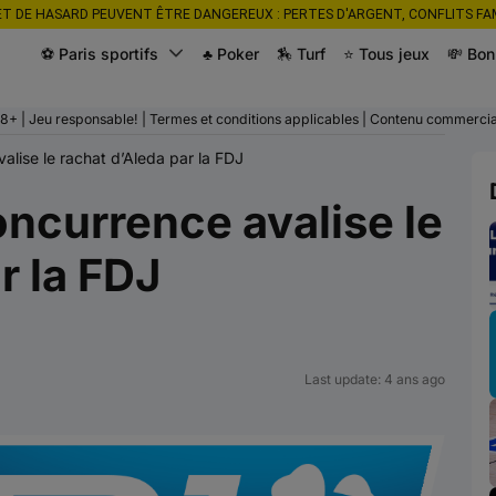
ET DE HASARD PEUVENT ÊTRE DANGEREUX : PERTES D'ARGENT, CONFLITS FAM
⚽ Paris sportifs
♣ Poker
🏇 Turf
⭐ Tous jeux
💸 Bon
18+ | Jeu responsable! | Termes et conditions applicables | Contenu commercia
valise le rachat d’Aleda par la FDJ
concurrence avalise le
r la FDJ
Last update: 4 ans ago