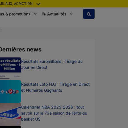
ILIAUX, ADDICTION.
us & promotions
📝 Actualités
l
Dernières news
Résultats Euromillions : Tirage du
Jour en Direct
Résultats Loto FDJ : Tirage en Direct
et Numéros Gagnants
Calendrier NBA 2025-2026 : tout
savoir sur la 79e saison de l’élite du
basket US