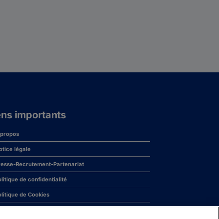
ens importants
 propos
otice légale
resse-Recrutement-Partenariat
litique de confidentialité
olitique de Cookies
révenir la dépendance aux jeux d’argent