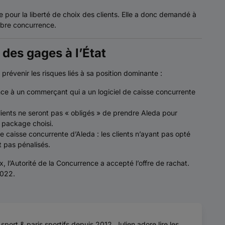
e pour la liberté de choix des clients. Elle a donc demandé à
libre concurrence.
des gages à l’État
révenir les risques liés à sa position dominante :
ence à un commerçant qui a un logiciel de caisse concurrente
lients ne seront pas « obligés » de prendre Aleda pour
u package choisi.
 de caisse concurrente d’Aleda : les clients n’ayant pas opté
t pas pénalisés.
 l’Autorité de la Concurrence a accepté l’offre de rachat.
2022.
sport & paris sportifs depuis 2012, Julien adore lire les