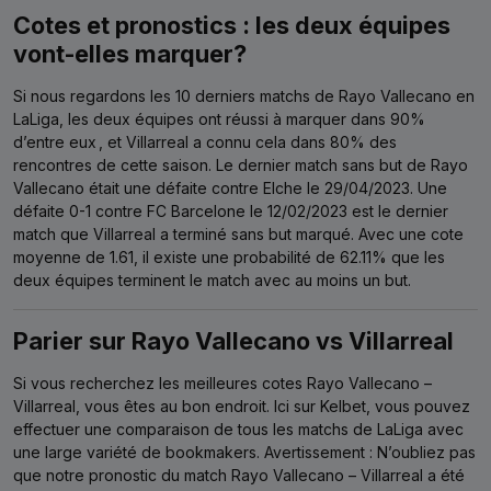
Cotes et pronostics : les deux équipes
vont-elles marquer?
Si nous regardons les 10 derniers matchs de Rayo Vallecano en
LaLiga, les deux équipes ont réussi à marquer dans 90%
d’entre eux
, et Villarreal a connu cela dans 80% des
rencontres de cette saison.
Le dernier match sans but de Rayo
Vallecano était une défaite contre Elche le 29/04/2023.
Une
défaite 0-1 contre FC Barcelone le 12/02/2023 est le dernier
match que Villarreal a terminé sans but marqué.
Avec une cote
moyenne de 1.61, il existe une probabilité de 62.11% que les
deux équipes terminent le match avec au moins un but.
Parier sur Rayo Vallecano vs Villarreal
Si vous recherchez les meilleures cotes Rayo Vallecano –
Villarreal, vous êtes au bon endroit.
Ici sur Kelbet, vous pouvez
effectuer une comparaison de tous les matchs de LaLiga avec
une large variété de bookmakers.
Avertissement : N’oubliez pas
que notre pronostic du match Rayo Vallecano – Villarreal a été