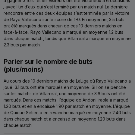
à gagner 3 fois
, et les visiteurs ont été victorieux à 6 occasions
, avec l’un d’eux qui s’est terminé par un match nul.
La dernière
rencontre entre ces deux équipes s’est terminée par la victoire
de Rayo Vallecano sur le score de 1-0.
En moyenne, 3.5 buts
ont été marqués dans chacun de ces 10 derniers matchs en
face-à-face
. Rayo Vallecano a marqué en moyenne 1.2 buts
dans chaque match
, tandis que Villarreal a marqué en moyenne
2.3 buts par match.
Parier sur le nombre de buts
(plus/moins)
Au cours des 10 derniers matchs de LaLiga où Rayo Vallecano a
joué, 3.1 buts ont été marqués en moyenne
. Si l’on se penche
sur les matchs de Villarreal, une moyenne de 3.6 buts ont été
marqués.
Dans ces matchs,
l’équipe de Andoni Iraola a marqué
1.20 buts et en a encaissé 1.90 par match en moyenne.
L’équipe
de Quique Setien a en revanche marqué en moyenne 2.40 buts
dans chaque match et a encaissé en moyenne 1.20 buts dans
chaque match.