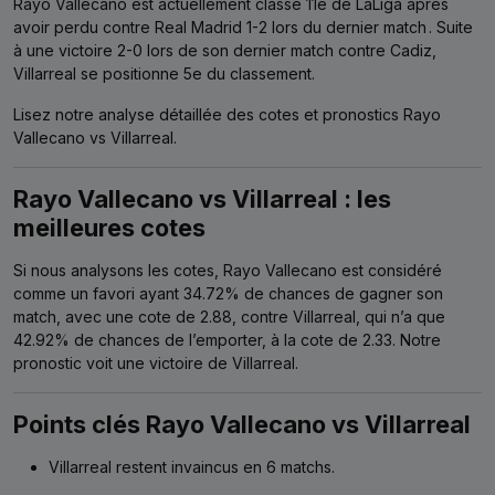
Rayo Vallecano est actuellement classé 11e de LaLiga après
avoir perdu contre Real Madrid 1-2 lors du dernier match
. Suite
à une victoire 2-0 lors de son dernier match contre Cadiz,
Villarreal se positionne 5e du classement.
Lisez notre analyse détaillée des cotes et pronostics Rayo
Vallecano vs Villarreal.
Rayo Vallecano vs Villarreal : les
meilleures cotes
Si nous analysons les cotes, Rayo Vallecano est considéré
comme un favori ayant 34.72% de chances de gagner son
match, avec une cote de 2.88, contre Villarreal, qui n’a que
42.92% de chances de l’emporter, à la cote de 2.33. Notre
pronostic voit une victoire de Villarreal.
Points clés Rayo Vallecano vs Villarreal
Villarreal restent invaincus en 6 matchs.