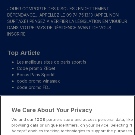
JOUER COMPORTE DES RISQUES : ENDETTEMENT,
DÉPENDANCE… APPELLEZ LE 09.74.75.13.13 (APPEL NON
SURTAXÉ) PENSEZ À VÉRIFIER LA LÉGISLATION EN VIGUEUR
DANS VOTRE PAYS DE RÉSIDENCE AVANT DE VOUS
INSCRIRE.
Top Article
Les meilleurs sites de paris sportifs
Code promo ZEbet
Bonus Paris Sportif
code promo winamax
code promo FDJ
Liens importants
We Care About Your Privacy
A propos
We and our
1008
partners store and access personal data, like
browsing data or unique identifiers, on your device. Selecting "I
Notice légale
Accept" enables tracking technologies to support the purposes