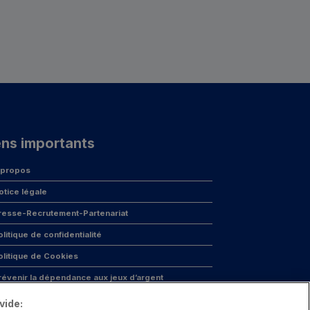
ens importants
 propos
otice légale
resse-Recrutement-Partenariat
olitique de confidentialité
olitique de Cookies
révenir la dépendance aux jeux d’argent
os rédacteurs
vide: