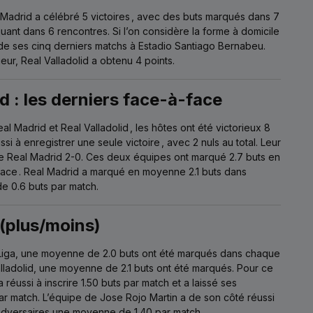
 Madrid a célébré 5 victoires
, avec des buts marqués dans 7
quant dans 6 rencontres.
Si l’on considère la forme à domicile
rs de ses cinq derniers matchs à Estadio Santiago Bernabeu.
eur, Real Valladolid a obtenu 4 points.
d : les derniers face-à-face
al Madrid et Real Valladolid
, les hôtes ont été victorieux 8
ssi à enregistrer une seule victoire
, avec 2 nuls au total.
Leur
e Real Madrid 2-0.
Ces deux équipes ont marqué 2.7 buts en
face
. Real Madrid a marqué en moyenne 2.1 buts dans
de 0.6 buts par match.
 (plus/moins)
aLiga, une moyenne de 2.0 buts ont été marqués dans chaque
alladolid, une moyenne de 2.1 buts ont été marqués.
Pour ce
a réussi à inscrire 1.50 buts par match et a laissé ses
ar match.
L’équipe de Jose Rojo Martin a de son côté réussi
 adversaires une moyenne de 1.40 par match.