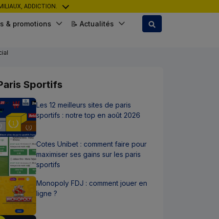
ILIAUX, ADDICTION.
s & promotions
📝 Actualités
ial
Paris Sportifs
Les 12 meilleurs sites de paris
sportifs : notre top en août 2026
Cotes Unibet : comment faire pour
maximiser ses gains sur les paris
sportifs
Monopoly FDJ : comment jouer en
ligne ?