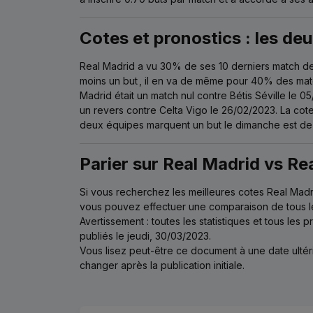
Cotes et pronostics : les de
Real Madrid a vu 30% de ses 10 derniers match de
moins un but
, il en va de même pour 40% des matc
Madrid était un match nul contre Bétis Séville le 0
un revers contre Celta Vigo le 26/02/2023.
La cot
deux équipes marquent un but le dimanche est de
Parier sur Real Madrid vs Rea
Si vous recherchez les meilleures cotes Real Madri
vous pouvez effectuer une comparaison de tous l
Avertissement : toutes les statistiques et tous les 
publiés le jeudi, 30/03/2023.
Vous lisez peut-être ce document à une date ultéri
changer après la publication initiale.