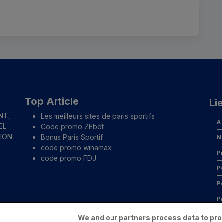
Top Article
Li
NT,
Les meilleurs sites de paris sportifs
A
EL
Code promo ZEbet
TION
Bonus Paris Sportif
N
code promo winamax
P
code promo FDJ
P
P
P
N
We and our partners process data to pro