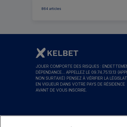
864 articles
JOUER COMPORTE DES RISQUES : ENDETTEME
DÉPENDANCE… APPELLEZ LE 09.74.75.13.13 (APP
NON SURTAXÉ) PENSEZ À VÉRIFIER LA LÉGISLA
EN VIGUEUR DANS VOTRE PAYS DE RÉSIDENCE
AVANT DE VOUS INSCRIRE.