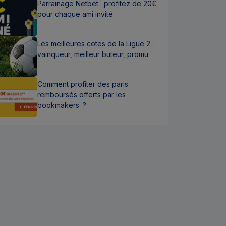
Parrainage Netbet : profitez de 20€
pour chaque ami invité
Les meilleures cotes de la Ligue 2 :
vainqueur, meilleur buteur, promu
Comment profiter des paris
remboursés offerts par les
bookmakers ?