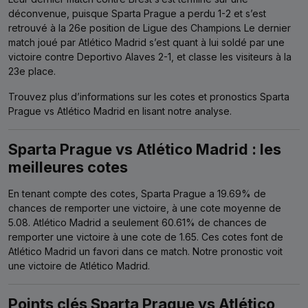
déconvenue, puisque Sparta Prague a perdu 1-2 et s’est
retrouvé à la 26e position de Ligue des Champions
. Le dernier
match joué par Atlético Madrid s’est quant à lui soldé par une
victoire contre Deportivo Alaves 2-1, et classe les visiteurs à la
23e place.
Trouvez plus d’informations sur les cotes et pronostics Sparta
Prague vs Atlético Madrid en lisant notre analyse.
Sparta Prague vs Atlético Madrid : les
meilleures cotes
En tenant compte des cotes, Sparta Prague a 19.69% de
chances de remporter une victoire, à une cote moyenne de
5.08. Atlético Madrid a seulement 60.61% de chances de
remporter une victoire à une cote de 1.65. Ces cotes font de
Atlético Madrid un favori dans ce match. Notre pronostic voit
une victoire de Atlético Madrid.
Points clés Sparta Prague vs Atlético