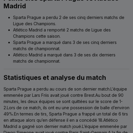
Madrid
Sparta Prague a perdu 2 de ses cinq derniers matchs de
Ligue des Champions.
Atlético Madrid a remporté 2 matchs de Ligue des
Champions cette saison.
Sparta Prague a marqué dans 3 de ses cinq derniers
matchs de championnat.
Atlético Madrid a marqué dans 3 de ses dix derniers
matchs de championnat.
Statistiques et analyse du match
Sparta Prague a perdu au cours de son dernier match.L’équipe
emmenée par Lars Friis avait joué contre Brest.Au bout de 90
minutes, les deux équipes se sont quittées sur le score de 1-
2.Lors de ce match, ils ont eu une possession de balle d’environ
49%.En termes de tirs, Sparta Prague a frappé un total de 6 tirs
en attaque alors qu’en défense il en a concédé 18.Atlético
Madrid a gagné son dernier match joué.L’équipe emmenée par
Diego Simeone avait joué contre Paris Saint-Germain.A la fin de