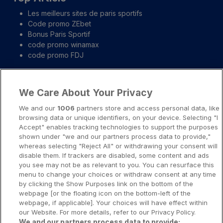
Les meilleurs sites de paris sportifs
Code promo ZEbet
Bonus Paris Sportif
code promo winamax
code promo FDJ
Liens importants
We Care About Your Privacy
A propos
We and our
1006
partners store and access personal data, like
browsing data or unique identifiers, on your device. Selecting "I
Notice légale
Accept" enables tracking technologies to support the purposes
shown under "we and our partners process data to provide,"
Presse-Recrutement-Partenariat
whereas selecting "Reject All" or withdrawing your consent will
Politique de confidentialité
disable them. If trackers are disabled, some content and ads
you see may not be as relevant to you. You can resurface this
Politique de Cookies
menu to change your choices or withdraw consent at any time
by clicking the Show Purposes link on the bottom of the
Prévenir la dépendance aux jeux d’argent
webpage [or the floating icon on the bottom-left of the
Nos rédacteurs
webpage, if applicable]. Your choices will have effect within
our Website. For more details, refer to our Privacy Policy.
We and our partners process data to provide: