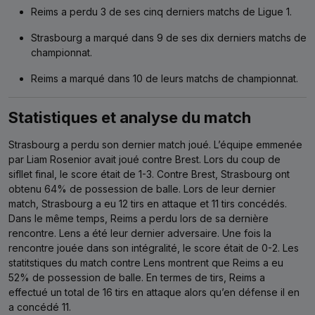
Reims a perdu 3 de ses cinq derniers matchs de Ligue 1.
Strasbourg a marqué dans 9 de ses dix derniers matchs de
championnat.
Reims a marqué dans 10 de leurs matchs de championnat.
Statistiques et analyse du match
Strasbourg a perdu son dernier match joué.
L’équipe emmenée
par Liam Rosenior avait joué contre Brest.
Lors du coup de
sifllet final, le score était de 1-3.
Contre Brest, Strasbourg ont
obtenu 64% de possession de balle.
Lors de leur dernier
match, Strasbourg a eu 12 tirs en attaque et 11 tirs concédés.
Dans le même temps, Reims a perdu lors de sa dernière
rencontre.
Lens a été leur dernier adversaire.
Une fois la
rencontre jouée dans son intégralité, le score était de 0-2.
Les
statitstiques du match contre Lens montrent que Reims a eu
52% de possession de balle.
En termes de tirs, Reims a
effectué un total de 16 tirs en attaque alors qu’en défense il en
a concédé 11.