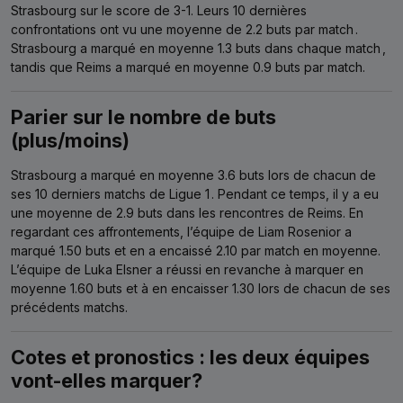
Strasbourg sur le score de 3-1.
Leurs 10 dernières
confrontations ont vu une moyenne de 2.2 buts par match
.
Strasbourg a marqué en moyenne 1.3 buts dans chaque match
,
tandis que Reims a marqué en moyenne 0.9 buts par match.
Parier sur le nombre de buts
(plus/moins)
Strasbourg a marqué en moyenne 3.6 buts lors de chacun de
ses 10 derniers matchs de Ligue 1
. Pendant ce temps, il y a eu
une moyenne de 2.9 buts dans les rencontres de Reims.
En
regardant ces affrontements,
l’équipe de Liam Rosenior a
marqué 1.50 buts et en a encaissé 2.10 par match en moyenne.
L’équipe de Luka Elsner a réussi en revanche à marquer en
moyenne 1.60 buts et à en encaisser 1.30 lors de chacun de ses
précédents matchs.
Cotes et pronostics : les deux équipes
vont-elles marquer?