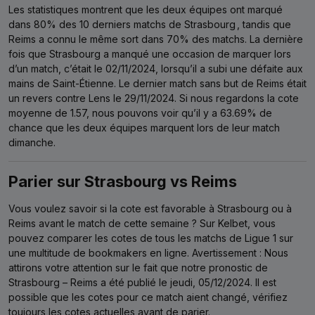
Les statistiques montrent que les deux équipes ont marqué
dans 80% des 10 derniers matchs de Strasbourg
, tandis que
Reims a connu le même sort dans 70% des matchs.
La dernière
fois que Strasbourg a manqué une occasion de marquer lors
d’un match, c’était le 02/11/2024, lorsqu’il a subi une défaite aux
mains de Saint-Étienne.
Le dernier match sans but de Reims était
un revers contre Lens le 29/11/2024.
Si nous regardons la cote
moyenne de 1.57, nous pouvons voir qu’il y a 63.69% de
chance que les deux équipes marquent lors de leur match
dimanche.
Parier sur Strasbourg vs Reims
Vous voulez savoir si la cote est favorable à Strasbourg ou à
Reims avant le match de cette semaine ?
Sur Kelbet, vous
pouvez comparer les cotes de tous les matchs de Ligue 1 sur
une multitude de bookmakers en ligne.
Avertissement : Nous
attirons votre attention sur le fait que notre pronostic de
Strasbourg – Reims a été publié le jeudi, 05/12/2024. Il est
possible que les cotes pour ce match aient changé, vérifiez
toujours les cotes actuelles avant de parier.