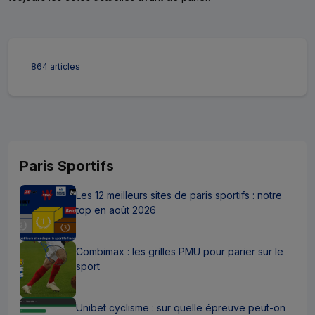
864 articles
Paris Sportifs
Les 12 meilleurs sites de paris sportifs : notre
top en août 2026
Combimax : les grilles PMU pour parier sur le
sport
Unibet cyclisme : sur quelle épreuve peut-on