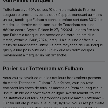
vont-elles marquer?
Tottenham a vu 60% de ses 10 derniers match de Premier
League se terminer avec les deux équipes marquant au moins
un but
, tandis que Fulham a connu le même sort dans 80% des
matchs.
Le dernier match sans but de Tottenham était une
défaite contre Crystal Palace le 27/10/2024.
La dernière fois
que Fulham a manqué une occasion de marquer lors d’un
match, c’était le 16/08/2024, lorsqu’il a subi une défaite aux
mains de Manchester United.
La cote moyenne de 1.46 indique
qu’il y a une possibilité de 68.49% que les deux équipes
parviennent à marquer un but dimanche.
Parier sur Tottenham vs Fulham
Vous voulez savoir ce que les meilleurs bookmakers pensent
du match Tottenham – Fulham ?
Sur Kelbet, vous pouvez
comparer les cotes de tous les matchs de Premier League sur
une multitude de bookmakers en ligne.
Avertissement : toutes
les statistiques et tous les pronostics pour le match Tottenham –
Fulham ont été publiés le jeudi, 28/11/2024. Vous lisez peut-être