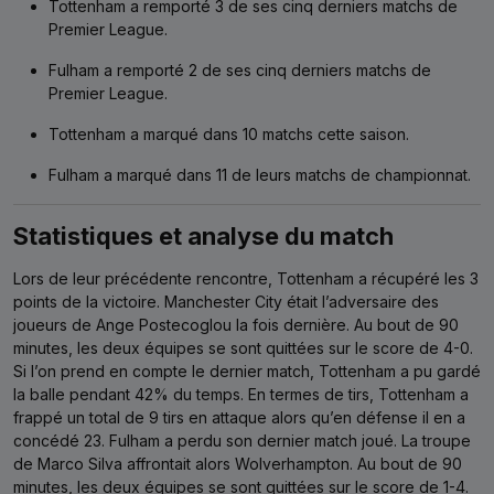
Tottenham a remporté 3 de ses cinq derniers matchs de
Premier League.
Fulham a remporté 2 de ses cinq derniers matchs de
Premier League.
Tottenham a marqué dans 10 matchs cette saison.
Fulham a marqué dans 11 de leurs matchs de championnat.
Statistiques et analyse du match
Lors de leur précédente rencontre, Tottenham a récupéré les 3
points de la victoire.
Manchester City était l’adversaire des
joueurs de Ange Postecoglou la fois dernière.
Au bout de 90
minutes, les deux équipes se sont quittées sur le score de 4-0.
Si l’on prend en compte le dernier match, Tottenham a pu gardé
la balle pendant 42% du temps.
En termes de tirs, Tottenham a
frappé un total de 9 tirs en attaque alors qu’en défense il en a
concédé 23.
Fulham a perdu son dernier match joué.
La troupe
de Marco Silva affrontait alors Wolverhampton.
Au bout de 90
minutes, les deux équipes se sont quittées sur le score de 1-4.