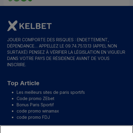
JOUER COMPORTE DES RISQUES : ENDETTEMENT,
DÉPENDANCE… APPELLEZ LE 09.74.75.13.13 (APPEL NON
SURTAXÉ) PENSEZ À VÉRIFIER LA LÉGISLATION EN VIGUEUR
DANS VOTRE PAYS DE RÉSIDENCE AVANT DE VOUS
INSCRIRE.
Top Article
Les meilleurs sites de paris sportifs
Code promo ZEbet
Bonus Paris Sportif
code promo winamax
code promo FDJ