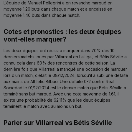
L’équipe de Manuel Pellegrini a en revanche marqué en
moyenne 1.20 buts dans chaque match et a encaissé en
moyenne 1.40 buts dans chaque match.
Cotes et pronostics : les deux équipes
vont-elles marquer?
Les deux équipes ont réussi à marquer dans 70% des 10
derniers matchs joués par Villarreal en LaLiga
, et Bétis Séville a
connu cela dans 60% des rencontres de cette saison.
La
dernière fois que Villarreal a manqué une occasion de marquer
lors d’un match, c’était le 08/12/2024, lorsqu’il a subi une défaite
aux mains de Athletic Bilbao.
Une défaite 0-2 contre Real
Sociedad le 01/12/2024 est le dernier match que Bétis Séville a
terminé sans but marqué.
Avec une cote moyenne de 1.61, il
existe une probabilité de 62.11% que les deux équipes
terminent le match avec au moins un but.
Parier sur Villarreal vs Bétis Séville