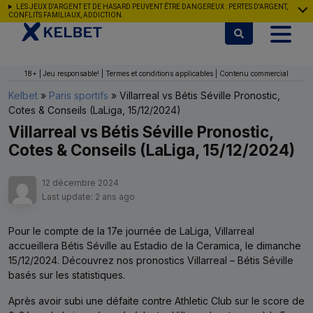
Aller au contenu
LES JEUX D'ARGENT ET DE HASARD PEUVENT ÊTRE DANGEREUX : PERTES D'ARGENT,
CONFLITS FAMILIAUX, ADDICTION.
18+ | Jeu responsable! | Termes et conditions applicables | Contenu commercial
Kelbet
»
Paris sportifs
»
Villarreal vs Bétis Séville Pronostic,
Cotes & Conseils (LaLiga, 15/12/2024)
Villarreal vs Bétis Séville Pronostic,
Cotes & Conseils (LaLiga, 15/12/2024)
12 décembre 2024
Last update: 2 ans ago
Pour le compte de la 17e journée de LaLiga, Villarreal
accueillera Bétis Séville au Estadio de la Ceramica, le dimanche
15/12/2024. Découvrez nos pronostics Villarreal – Bétis Séville
basés sur les statistiques.
Après avoir subi une défaite contre Athletic Club sur le score de