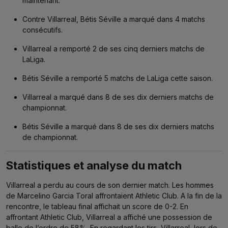
maintenant.
Contre Villarreal, Bétis Séville a marqué dans 4 matchs
consécutifs.
Villarreal a remporté 2 de ses cinq derniers matchs de
LaLiga.
Bétis Séville a remporté 5 matchs de LaLiga cette saison.
Villarreal a marqué dans 8 de ses dix derniers matchs de
championnat.
Bétis Séville a marqué dans 8 de ses dix derniers matchs
de championnat.
Statistiques et analyse du match
Villarreal a perdu au cours de son dernier match.
Les hommes
de Marcelino Garcia Toral affrontaient Athletic Club.
A la fin de la
rencontre, le tableau final affichait un score de 0-2.
En
affrontant Athletic Club, Villarreal a affiché une possession de
balle de l’ordre de 58%.
En regardant les tirs, Villarreal, lors de