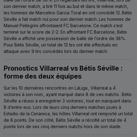
son dernier match, a tiré 11 fois au but et dans le même match,
les hommes de Marcelino Garcia Toral en ont concédé 12.
Bétis
Séville a fait match nul pour son dernier match.
Les hommes de
Manuel Pellegrini affrontaient FC Barcelone.
Ce match s’est
terminé sur le score de 2-2.
En affrontant FC Barcelone, Bétis
Séville a affiché une possession de balle de l’ordre de 38%.
Pour Bétis Séville, un total de 12 tirs ont été effectués en
attaque avec 9 tirs concédés lors du dernier match.
Pronostics Villarreal vs Bétis Séville :
forme des deux équipes
Sur les 10 dernières rencontres en LaLiga
, Villarreal a 4
victoires à son nom
, ayant marqué dans 8 de ces matchs
. Bétis
Séville a réussi à enregistrer 3 victoires
, tout en marquant dans
8 d’entre eux.
Lors de leurs cinq derniers matches joués à
Estadio de la Ceramica, les hôtes Villarreal ont remporté un total
de 8 points.
De son côté, Bétis Séville a récolté un total de 4
points lors de ses cinq derniers matchs hors de son stade.