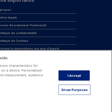
ens importants
 propos
otice légale
resse-Recrutement-Partenariat
olitique de confidentialité
olitique de Cookies
révenir la dépendance aux jeux d’argent
os rédacteurs
vide:
vice characteristics for
n on a device. Personalised
tent measurement, audience
I Accept
Show Purposes
e interdiction est applicable dans les casinos, dans les clubs de jeux, sur les
 des jeux ainsi que sur les bornes de jeux accessibles avec un compte joueur
ur une durée qui ne peut être inférieure à trois ans. Elle est renouvelable