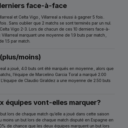
s derniers face-à-face
larreal et Celta Vigo
, Villarreal a réussi à gagner 5 fois
.
fois
. Sans oublier que 2 matchs se sont terminés par un nul.
Celta Vigo 2-3.
Lors de chacun de ces 10 derniers face-à-
c Villarreal marquant une moyenne de 1.9 buts par match
,
de 1.5 par match.
 (plus/moins)
rreal a joué, 4.0 buts ont été marqués en moyenne
, alors que
atchs,
l’équipe de Marcelino Garcia Toral a marqué 2.00
L’équipe de Claudio Giraldez a une moyenne de 2.50 buts
ux équipes vont-elles marquer?
n but lors de chaque match qu’elle a joué dans cette saison
au moins un but lors de chaque match disputé en Espagne en
.80% de chance que les deux équipes marquent un but lors