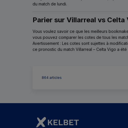
du match de lundi.
Parier sur Villarreal vs Celta
Vous voulez savoir ce que les meilleurs bookmaker
vous pouvez comparer les cotes de tous les match
Avertissement : Les cotes sont sujettes à modifica
ce pronostic du match Villarreal – Celta Vigo a ét
864 articles