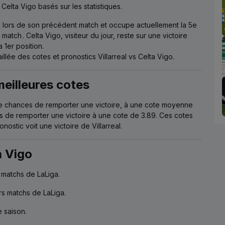
Celta Vigo basés sur les statistiques.
rid lors de son précédent match et occupe actuellement la 5e
n match
. Celta Vigo, visiteur du jour, reste sur une victoire
 1er position.
llée des cotes et pronostics Villarreal vs Celta Vigo.
 meilleures cotes
de chances de remporter une victoire, à une cote moyenne
s de remporter une victoire à une cote de 3.89. Ces cotes
nostic voit une victoire de Villarreal.
a Vigo
s matchs de LaLiga.
rs matchs de LaLiga.
e saison.