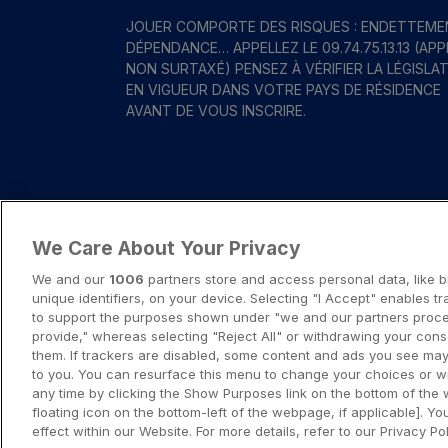
JOUER COMPORTE DES RISQUES : ENDETTEME
DÉPENDANCE… APPELLEZ LE 09.74.75.13.13 (APP
NON SURTAXÉ) PENSEZ À VÉRIFIER LA LÉGISLA
EN VIGUEUR DANS VOTRE PAYS DE RÉSIDENCE
AVANT DE VOUS INSCRIRE.
We Care About Your Privacy
We and our
1006
partners store and access personal data, like 
unique identifiers, on your device. Selecting "I Accept" enables t
to support the purposes shown under "we and our partners proce
provide," whereas selecting "Reject All" or withdrawing your conse
them. If trackers are disabled, some content and ads you see may
to you. You can resurface this menu to change your choices or w
any time by clicking the Show Purposes link on the bottom of the
floating icon on the bottom-left of the webpage, if applicable]. Yo
Interdiction volontaire de jeux: Toute personne peut demander à être interdite
sites de jeux et de paris en ligne exploités par les opérateurs de jeux agr
effect within our Website. For more details, refer to our Privacy Pol
exploitées par les opérateurs titulaires de droits exclusifs, notamment La