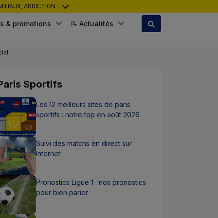
ILIAUX, ADDICTION.
s & promotions
📝 Actualités
ial
Paris Sportifs
Les 12 meilleurs sites de paris
sportifs : notre top en août 2026
Suivi des matchs en direct sur
Internet
Pronostics Ligue 1 : nos pronostics
pour bien parier