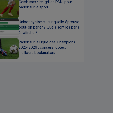
Combimax : les grilles PMU pour
parier sur le sport
Unibet cyclisme : sur quelle épreuve
peut-on parier ? Quels sont les paris
à l’affiche ?
Parier sur la Ligue des Champions
2025-2026 : conseils, cotes,
meilleurs bookmakers