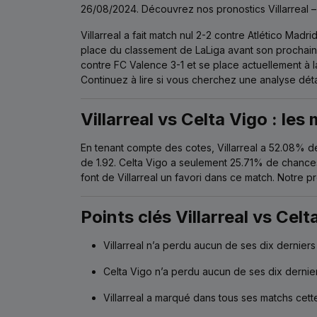
26/08/2024. Découvrez nos pronostics Villarreal – 
Villarreal a fait match nul 2-2 contre Atlético Mad
place du classement de LaLiga avant son prochai
contre FC Valence 3-1 et se place actuellement à la
Continuez à lire si vous cherchez une analyse détai
Villarreal vs Celta Vigo : les
En tenant compte des cotes, Villarreal a 52.08% 
de 1.92. Celta Vigo a seulement 25.71% de chance
font de Villarreal un favori dans ce match. Notre pro
Points clés Villarreal vs Celt
Villarreal n’a perdu aucun de ses dix dernier
Celta Vigo n’a perdu aucun de ses dix dernie
Villarreal a marqué dans tous ses matchs cett