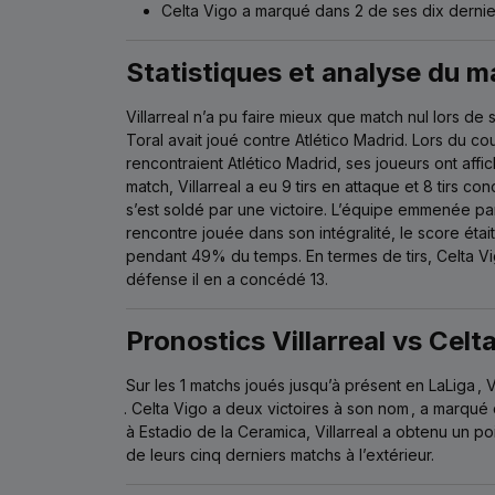
Celta Vigo a marqué dans 2 de ses dix derni
Statistiques et analyse du m
Villarreal n’a pu faire mieux que match nul lors de
Toral avait joué contre Atlético Madrid.
Lors du coup
rencontraient Atlético Madrid, ses joueurs ont af
match, Villarreal a eu 9 tirs en attaque et 8 tirs co
s’est soldé par une victoire.
L’équipe emmenée par 
rencontre jouée dans son intégralité, le score était
pendant 49% du temps.
En termes de tirs, Celta V
défense il en a concédé 13.
Pronostics Villarreal vs Cel
Sur les 1 matchs joués jusqu’à présent en LaLiga
, 
. Celta Vigo a deux victoires à son nom
, a marqué
à Estadio de la Ceramica, Villarreal a obtenu un poi
de leurs cinq derniers matchs à l’extérieur.