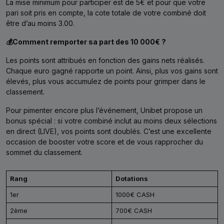
La mise minimum pour participer est de 5€ et pour que votre
pari soit pris en compte, la cote totale de votre combiné doit
être d’au moins 3.00.
💰Comment remporter sa part des 10 000€ ?
Les points sont attribués en fonction des gains nets réalisés.
Chaque euro gagné rapporte un point. Ainsi, plus vos gains sont
élevés, plus vous accumulez de points pour grimper dans le
classement.
Pour pimenter encore plus l’événement, Unibet propose un
bonus spécial : si votre combiné inclut au moins deux sélections
en direct (LIVE), vos points sont doublés. C’est une excellente
occasion de booster votre score et de vous rapprocher du
sommet du classement.
Rang
Dotations
1er
1000€ CASH
2ème
700€ CASH