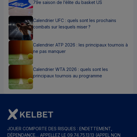
79e saison de l’élite du basket US
Calendrier UFC : quels sont les prochains
combats sur lesquels miser ?
Calendrier ATP 2026 : les principaux tournois à
ne pas manquer
Calendrier WTA 2026 : quels sont les
principaux tournois au programme
JOUER COMPORTE DES RISQUES : ENDETTEMENT,
DÉPENDANCE… APPELLEZ LE 09.74.75.13.13 (APPEL NON