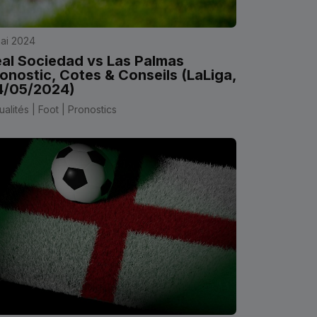
ai 2024
al Sociedad vs Las Palmas
onostic, Cotes & Conseils (LaLiga,
4/05/2024)
ualités | Foot | Pronostics