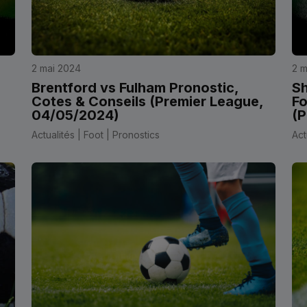
2 mai 2024
2 m
Brentford vs Fulham Pronostic,
Sh
Cotes & Conseils (Premier League,
Fo
04/05/2024)
(P
Actualités | Foot | Pronostics
Act