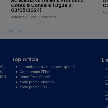
&
SC Bastia vs Amiens Pronostic,
An
Cotes & Conseils (Ligue 2,
Co
03/05/2024)
Act
Actualités | Foot | Pronostics
…
83
»
Top Article
Li
NT,
Les meilleurs sites de paris sportifs
A
EL
Code promo ZEbet
TION
Bonus Paris Sportif
N
code promo winamax
P
code promo FDJ
P
P
P