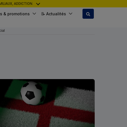
ILIAUX, ADDICTION.
s & promotions
📝 Actualités
ial