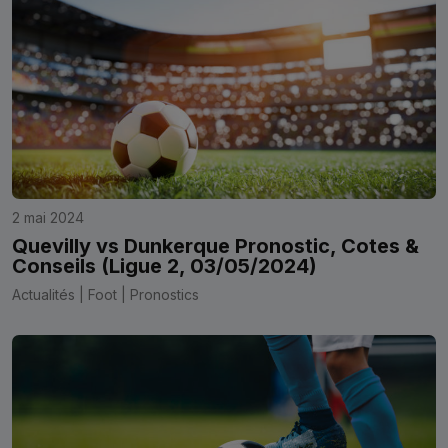
2 mai 2024
Quevilly vs Dunkerque Pronostic, Cotes &
Conseils (Ligue 2, 03/05/2024)
Actualités | Foot | Pronostics