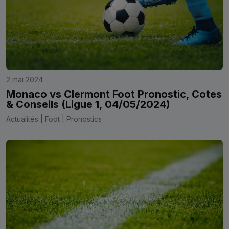
2 mai 2024
Monaco vs Clermont Foot Pronostic, Cotes
& Conseils (Ligue 1, 04/05/2024)
Actualités | Foot | Pronostics