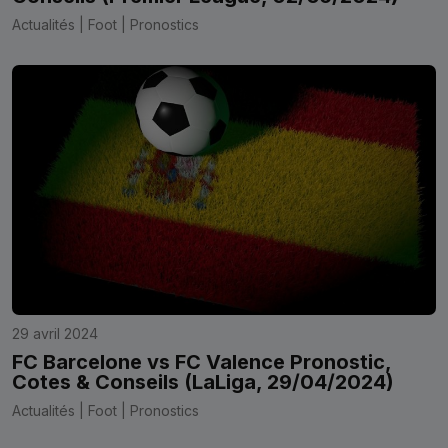
Actualités | Foot | Pronostics
29 avril 2024
FC Barcelone vs FC Valence Pronostic,
Cotes & Conseils (LaLiga, 29/04/2024)
Actualités | Foot | Pronostics