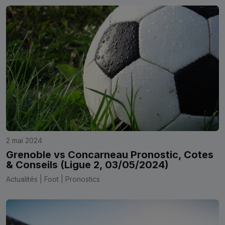
2 mai 2024
Grenoble vs Concarneau Pronostic, Cotes
& Conseils (Ligue 2, 03/05/2024)
Actualités | Foot | Pronostics