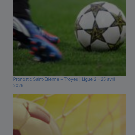
Pronostic Saint-Étienne – Troyes | Ligue 2 – 25 avril
2026