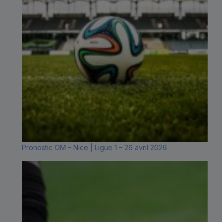
Pronostic OM – Nice | Ligue 1 – 26 avril 2026