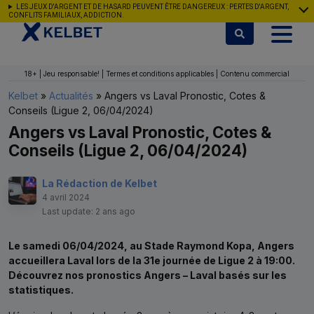
Aller au contenu
LES JEUX D'ARGENT ET DE HASARD PEUVENT ÊTRE DANGEREUX : PERTES D'ARGENT,
CONFLITS FAMILIAUX, ADDICTION.
18+ | Jeu responsable! | Termes et conditions applicables | Contenu commercial
Kelbet
»
Actualités
»
Angers vs Laval Pronostic, Cotes &
Conseils (Ligue 2, 06/04/2024)
Angers vs Laval Pronostic, Cotes &
Conseils (Ligue 2, 06/04/2024)
La Rédaction de Kelbet
4 avril 2024
Last update: 2 ans ago
Le samedi 06/04/2024, au Stade Raymond Kopa, Angers
accueillera Laval lors de la 31e journée de Ligue 2 à 19:00.
Découvrez nos pronostics Angers – Laval basés sur les
statistiques.