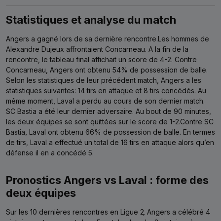
Statistiques et analyse du match
Angers a gagné lors de sa dernière rencontre.Les hommes de
Alexandre Dujeux affrontaient Concarneau. A la fin de la
rencontre, le tableau final affichait un score de 4-2. Contre
Concarneau, Angers ont obtenu 54% de possession de balle.
Selon les statistiques de leur précédent match, Angers a les
statistiques suivantes: 14 tirs en attaque et 8 tirs concédés. Au
même moment, Laval a perdu au cours de son dernier match.
SC Bastia a été leur dernier adversaire. Au bout de 90 minutes,
les deux équipes se sont quittées sur le score de 1-2.Contre SC
Bastia, Laval ont obtenu 66% de possession de balle. En termes
de tirs, Laval a effectué un total de 16 tirs en attaque alors qu’en
défense il en a concédé 5.
Pronostics Angers vs Laval : forme des
deux équipes
Sur les 10 dernières rencontres en Ligue 2
, Angers a célébré 4