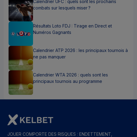
Calendrier UFC : quels sont les prochains
combats sur lesquels miser ?
Résultats Loto FDJ : Tirage en Direct et
Numéros Gagnants
Calendrier ATP 2026 : les principaux tournois à
ne pas manquer
Calendrier WTA 2026 : quels sont les
principaux tournois au programme
JOUER COMPORTE DES RISQUES : ENDETTEMENT,