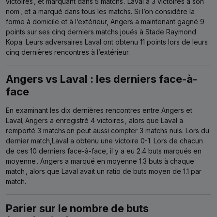
victoires
, et marquant dans 5 matchs
. Laval a 3 victoires à son
nom
, et a marqué dans tous les matchs.
Si l’on considère la
forme à domicile et à l’extérieur, Angers a maintenant gagné 9
points sur ses cinq derniers matchs joués à Stade Raymond
Kopa. Leurs adversaires Laval ont obtenu 11 points lors de leurs
cinq dernières rencontres à l’extérieur.
Angers vs Laval : les derniers face-à-
face
En examinant les dix dernières rencontres entre Angers et
Laval
, Angers a enregistré 4 victoires
, alors que Laval a
remporté 3 matchs
on peut aussi compter 3 matchs nuls.
Lors du
dernier match,Laval a obtenu une victoire 0-1. Lors de chacun
de ces 10 derniers face-à-face, il y a eu 2.4 buts marqués en
moyenne
. Angers a marqué en moyenne 1.3 buts à chaque
match
, alors que Laval avait un ratio de buts moyen de 1.1 par
match.
Parier sur le nombre de buts