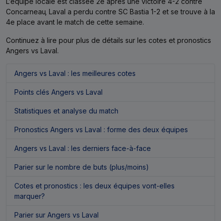
L’équipe locale est classée 2e après une victoire 4-2 contre
Concarneau
, Laval a perdu contre SC Bastia 1-2 et se trouve à la
4e place avant le match de cette semaine.
Continuez à lire pour plus de détails sur les cotes et pronostics
Angers vs Laval.
Angers vs Laval : les meilleures cotes
Points clés Angers vs Laval
Statistiques et analyse du match
Pronostics Angers vs Laval : forme des deux équipes
Angers vs Laval : les derniers face-à-face
Parier sur le nombre de buts (plus/moins)
Cotes et pronostics : les deux équipes vont-elles
marquer?
Parier sur Angers vs Laval