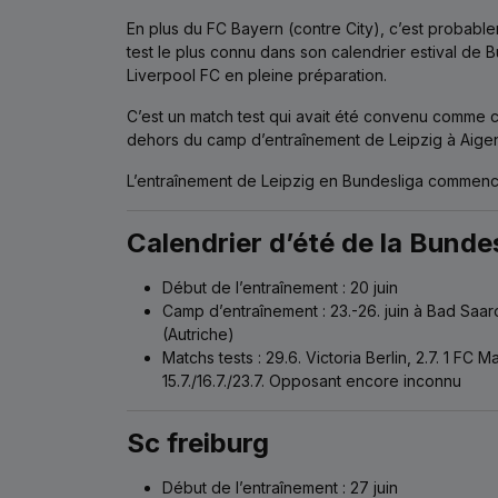
En plus du FC Bayern (contre City), c’est probabl
test le plus connu dans son calendrier estival de Bu
Liverpool FC en pleine préparation.
C’est un match test qui avait été convenu comme co
dehors du camp d’entraînement de Leipzig à Aigen, e
L’entraînement de Leipzig en Bundesliga commence
Calendrier d’été de la Bunde
Début de l’entraînement : 20 juin
Camp d’entraînement : 23.-26. juin à Bad Saar
(Autriche)
Matchs tests : 29.6. Victoria Berlin, 2.7. 1 FC
15.7./16.7./23.7. Opposant encore inconnu
Sc freiburg
Début de l’entraînement : 27 juin