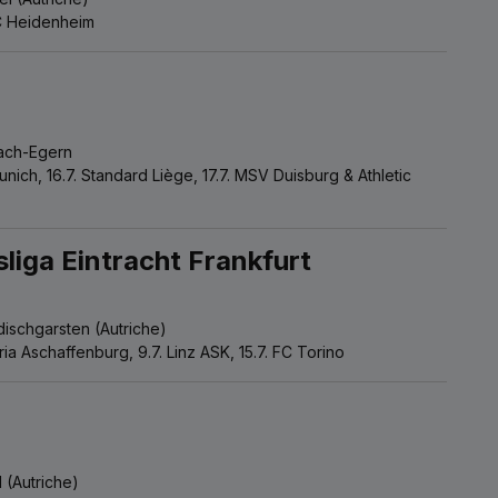
 FC Heidenheim
tach-Egern
unich, 16.7. Standard Liège, 17.7. MSV Duisburg & Athletic
sliga Eintracht Frankfurt
dischgarsten (Autriche)
oria Aschaffenburg, 9.7. Linz ASK, 15.7. FC Torino
d (Autriche)