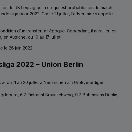
ement le RB Leipzig qui a ce qui est probablement le match
ndesliga pour 2022. Car le 21 juillet, l’adversaire s’appelle
ndition d’un transfert à l’époque. Cependant, il aura lieu en
n Autriche, du 10 au 17 juillet.
 le 26 juin 2022.
sliga 2022 – Union Berlin
ow, du 11 au 20 juillet à Neukirchen am Großvenediger
 Magdeburg, 6.7. Eintracht Braunschweig, 9.7. Bohemians Dublin,