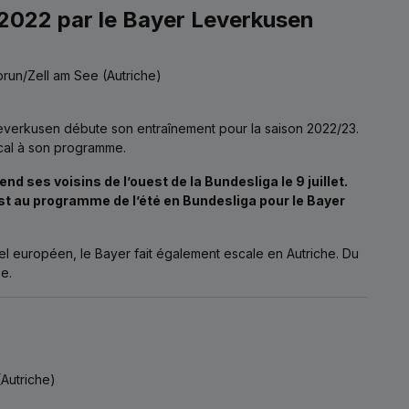
2022 par le Bayer Leverkusen
prun/Zell am See (Autriche)
Leverkusen débute son entraînement pour la saison 2022/23.
mical à son programme.
d ses voisins de l’ouest de la Bundesliga le 9 juillet.
est au programme de l’été en Bundesliga pour le Bayer
el européen, le Bayer fait également escale en Autriche. Du
ee.
(Autriche)