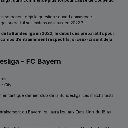
desliga, qui a commencé plus tôt pour cause de Coupe du
bs se posent déjà la question : quand commence
iga jouera-t-il ses matchs amicaux en 2022 ?
 de la Bundesliga en 2022, le début des préparatifs pour
es camps d’entraînement respectifs, si ceux-ci sont déjà
desliga – FC Bayern
Unis
er City
n en tant que dernier club de la Bundesliga. Les matchs tests
ntraînement du Bayern, qui aura lieu aux États-Unis du 18 au