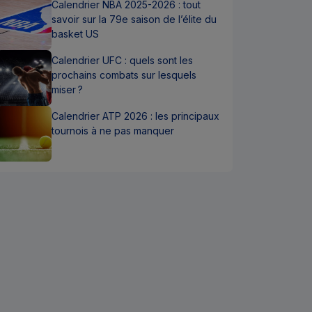
Calendrier NBA 2025-2026 : tout
savoir sur la 79e saison de l’élite du
basket US
Calendrier UFC : quels sont les
prochains combats sur lesquels
miser ?
Calendrier ATP 2026 : les principaux
tournois à ne pas manquer