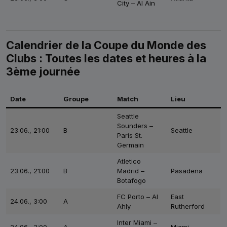
City – Al Ain
Calendrier de la Coupe du Monde des
Clubs : Toutes les dates et heures à la
3ème journée
Date
Groupe
Match
Lieu
Seattle
Sounders –
23.06., 21:00
B
Seattle
Paris St.
Germain
Atletico
23.06., 21:00
B
Madrid –
Pasadena
Botafogo
FC Porto – Al
East
24.06., 3:00
A
Ahly
Rutherford
Inter Miami –