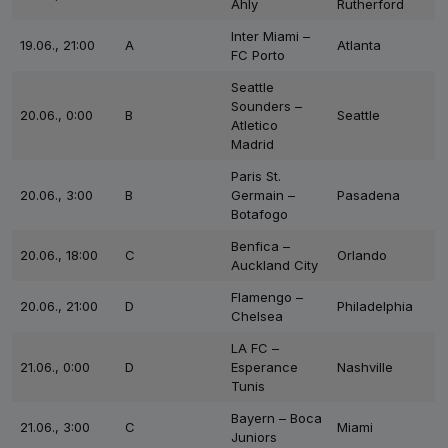
Ahly
Rutherford
Inter Miami –
19.06., 21:00
A
Atlanta
FC Porto
Seattle
Sounders –
20.06., 0:00
B
Seattle
Atletico
Madrid
Paris St.
20.06., 3:00
B
Germain –
Pasadena
Botafogo
Benfica –
20.06., 18:00
C
Orlando
Auckland City
Flamengo –
20.06., 21:00
D
Philadelphia
Chelsea
LA FC –
21.06., 0:00
D
Esperance
Nashville
Tunis
Bayern – Boca
21.06., 3:00
C
Miami
Juniors