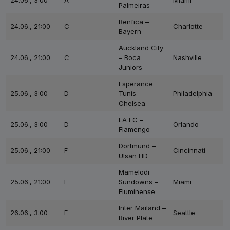
24.06., 3:00
A
Miami
Palmeiras
Benfica –
24.06., 21:00
C
Charlotte
Bayern
Auckland City
24.06., 21:00
C
– Boca
Nashville
Juniors
Esperance
25.06., 3:00
D
Tunis –
Philadelphia
Chelsea
LA FC –
25.06., 3:00
D
Orlando
Flamengo
Dortmund –
25.06., 21:00
F
Cincinnati
Ulsan HD
Mamelodi
25.06., 21:00
F
Sundowns –
Miami
Fluminense
Inter Mailand –
26.06., 3:00
E
Seattle
River Plate