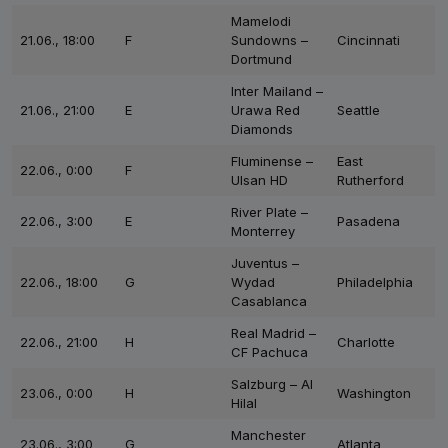
Mamelodi
21.06., 18:00
F
Sundowns –
Cincinnati
Dortmund
Inter Mailand –
21.06., 21:00
E
Urawa Red
Seattle
Diamonds
Fluminense –
East
22.06., 0:00
F
Ulsan HD
Rutherford
River Plate –
22.06., 3:00
E
Pasadena
Monterrey
Juventus –
22.06., 18:00
G
Wydad
Philadelphia
Casablanca
Real Madrid –
22.06., 21:00
H
Charlotte
CF Pachuca
Salzburg – Al
23.06., 0:00
H
Washington
Hilal
Manchester
23.06., 3:00
G
Atlanta