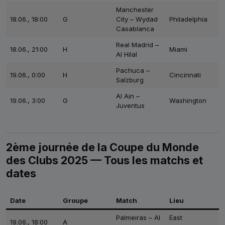
Manchester
18.06., 18:00
G
City – Wydad
Philadelphia
Casablanca
Real Madrid –
18.06., 21:00
H
Miami
Al Hilal
Pachuca –
19.06., 0:00
H
Cincinnati
Salzburg
Al Ain –
19.06., 3:00
G
Washington
Juventus
2ème journée de la Coupe du Monde
des Clubs 2025 — Tous les matchs et
dates
Date
Groupe
Match
Lieu
Palmeiras – Al
East
19.06., 18:00
A