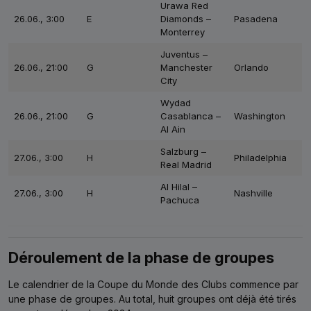
Urawa Red
26.06., 3:00
E
Diamonds –
Pasadena
Monterrey
Juventus –
26.06., 21:00
G
Manchester
Orlando
City
Wydad
26.06., 21:00
G
Casablanca –
Washington
Al Ain
Salzburg –
27.06., 3:00
H
Philadelphia
Real Madrid
Al Hilal –
27.06., 3:00
H
Nashville
Pachuca
Déroulement de la phase de groupes
Le calendrier de la Coupe du Monde des Clubs commence par
une phase de groupes. Au total, huit groupes ont déjà été tirés