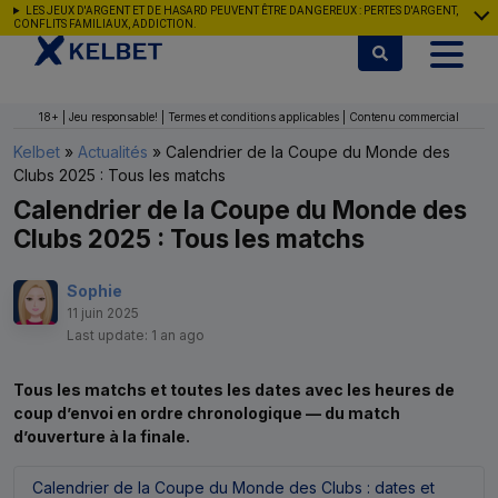
Aller au contenu
LES JEUX D'ARGENT ET DE HASARD PEUVENT ÊTRE DANGEREUX : PERTES D'ARGENT,
CONFLITS FAMILIAUX, ADDICTION.
18+ | Jeu responsable! | Termes et conditions applicables | Contenu commercial
Kelbet
»
Actualités
»
Calendrier de la Coupe du Monde des
Clubs 2025 : Tous les matchs
Calendrier de la Coupe du Monde des
Clubs 2025 : Tous les matchs
Sophie
11 juin 2025
Last update: 1 an ago
Tous les matchs et toutes les dates avec les heures de
coup d’envoi en ordre chronologique — du match
d’ouverture à la finale.
Calendrier de la Coupe du Monde des Clubs : dates et