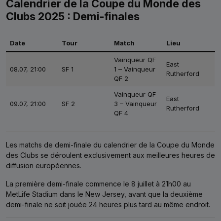
Calendrier de la Coupe du Monde des
Clubs 2025 : Demi-finales
Date
Tour
Match
Lieu
Vainqueur QF
East
08.07, 21:00
SF 1
1 – Vainqueur
Rutherford
QF 2
Vainqueur QF
East
09.07, 21:00
SF 2
3 – Vainqueur
Rutherford
QF 4
Les matchs de demi-finale du calendrier de la Coupe du Monde
des Clubs se déroulent exclusivement aux meilleures heures de
diffusion européennes.
La première demi-finale commence le 8 juillet à 21h00 au
MetLife Stadium dans le New Jersey, avant que la deuxième
demi-finale ne soit jouée 24 heures plus tard au même endroit.