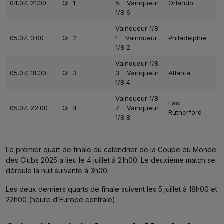
04.07, 21:00
QF 1
5 – Vainqueur
Orlando
1/8 6
Vainqueur 1/8
05.07, 3:00
QF 2
1 – Vainqueur
Philadelphie
1/8 2
Vainqueur 1/8
05.07, 18:00
QF 3
3 – Vainqueur
Atlanta
1/8 4
Vainqueur 1/8
East
05.07, 22:00
QF 4
7 – Vainqueur
Rutherford
1/8 8
Le premier quart de finale du calendrier de la Coupe du Monde
des Clubs 2025 a lieu le 4 juillet à 21h00. Le deuxième match se
déroule la nuit suivante à 3h00.
Les deux derniers quarts de finale suivent les 5 juillet à 18h00 et
22h00 (heure d’Europe centrale).