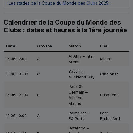
Les stades de la Coupe du Monde des Clubs 2025 :
Calendrier de la Coupe du Monde des
Clubs : dates et heures à la 1ère journée
Date
Groupe
Match
Lieu
Al Ahly – Inter
15.06., 2:00
A
Miami
Miami
Bayern –
15.06., 18:00
C
Cincinnati
Auckland City
Paris St.
Germain –
15.06., 21:00
B
Pasadena
Atletico
Madrid
Palmeiras –
East
16.06., 0:00
A
FC Porto
Rutherford
Botafogo –