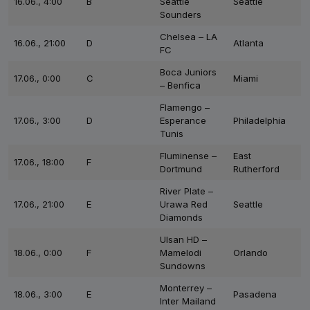
16.06., 4:00
B
Seattle
Seattle
Sounders
Chelsea – LA
16.06., 21:00
D
Atlanta
FC
Boca Juniors
17.06., 0:00
C
Miami
– Benfica
Flamengo –
17.06., 3:00
D
Esperance
Philadelphia
Tunis
Fluminense –
East
17.06., 18:00
F
Dortmund
Rutherford
River Plate –
17.06., 21:00
E
Urawa Red
Seattle
Diamonds
Ulsan HD –
18.06., 0:00
F
Mamelodi
Orlando
Sundowns
Monterrey –
18.06., 3:00
E
Pasadena
Inter Mailand