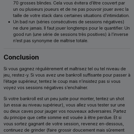
70 grosses blindes. Cela vous évitera d’être couvert par
un ou plusieurs joueurs et de ne pas pouvoir jouer avec la
taille de votre stack dans certaines situations d’intimidation.
Un bad run (séries consécutives de sessions négatives)
ne dure jamais. Il faut jouer longtemps pour le quantifier. Un
good run (une série de sessions très positives) à l’inverse
n’est pas synonyme de maîtrise totale.
Conclusion
Si vous gagnez régulièrement et maîtrisez tel ou tel niveau de
jeu, restez-y. Si vous avez une bankroll suffisante pour passer à
l’étage supérieur, tentez le coup mais n’insistez pas si vous
voyez vos sessions négatives s’enchaîner.
Si votre bankroll est un peu juste pour monter, tentez un shot
(un essai au niveau supérieur), vous allez vous tester sur une
ou deux caves pour jauger vos nouveaux adversaires. Partez
du principe que cette somme est vouée à être perdue. Et si
vous sortez gagnant de votre session, revenez en-dessous,
continuez de grinder (faire grossir doucement mais sûrement