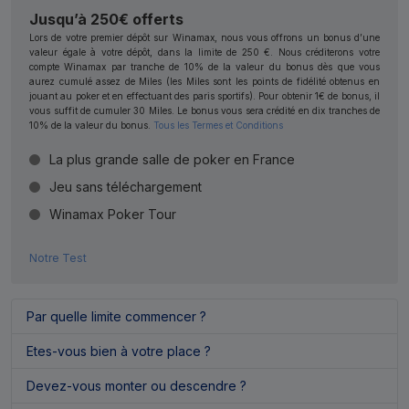
Jusqu’à 250€ offerts
Lors de votre premier dépôt sur Winamax, nous vous offrons un bonus d’une
valeur égale à votre dépôt, dans la limite de 250 €. Nous créditerons votre
compte Winamax par tranche de 10% de la valeur du bonus dès que vous
aurez cumulé assez de Miles (les Miles sont les points de fidélité obtenus en
jouant au poker et en effectuant des paris sportifs). Pour obtenir 1€ de bonus, il
vous suffit de cumuler 30 Miles. Le bonus vous sera crédité en dix tranches de
10% de la valeur du bonus.
Tous les Termes et Conditions
La plus grande salle de poker en France
Jeu sans téléchargement
Winamax Poker Tour
Notre Test
Par quelle limite commencer ?
Etes-vous bien à votre place ?
Devez-vous monter ou descendre ?