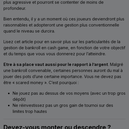
plus agressive et pourront se contenter de moins de
profondeur.
Bien entendu, il y a un moment où ces joueurs deviendront plus
raisonnables et adopteront une gestion plus conventionnelle
quand le niveau se durcira.
Lisez cet article pour en savoir plus sur les particularités de la
gestion de bankroll en cash game, en fonction de votre objectif
et du temps que vous vous donnerez pour l’atteindre.
Etre à sa place vaut aussi pour le rapport à l’argent
. Malgré
une bankroll convenable, certaines personnes auront du mal à
jouer des pots d’une certaine importance. Vous ne devez pas
être « scared money ». C’est pourquoi :
Ne jouez pas au dessus de vos moyens (avec un trop gros
dépôt)
Ne réinvestissez pas un gros gain de tournoi sur des
limites trop hautes
Devez-vous monter ou descendre ?