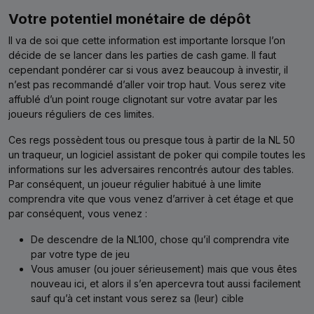
Votre potentiel monétaire de dépôt
Il va de soi que cette information est importante lorsque l’on
décide de se lancer dans les parties de cash game. Il faut
cependant pondérer car si vous avez beaucoup à investir, il
n’est pas recommandé d’aller voir trop haut. Vous serez vite
affublé d’un point rouge clignotant sur votre avatar par les
joueurs réguliers de ces limites.
Ces regs possèdent tous ou presque tous à partir de la NL 50
un traqueur, un logiciel assistant de poker qui compile toutes les
informations sur les adversaires rencontrés autour des tables.
Par conséquent, un joueur régulier habitué à une limite
comprendra vite que vous venez d’arriver à cet étage et que
par conséquent, vous venez :
De descendre de la NL100, chose qu’il comprendra vite
par votre type de jeu
Vous amuser (ou jouer sérieusement) mais que vous êtes
nouveau ici, et alors il s’en apercevra tout aussi facilement
sauf qu’à cet instant vous serez sa (leur) cible