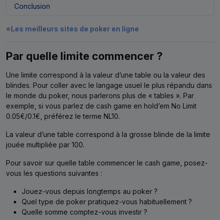
Conclusion
⭐
Les meilleurs sites de poker en ligne
Par quelle limite commencer ?
Une limite correspond à la valeur d’une table ou la valeur des
blindes. Pour coller avec le langage usuel le plus répandu dans
le monde du poker, nous parlerons plus de « tables ». Par
exemple, si vous parlez de cash game en hold’em No Limit
0.05€/0.1€, préférez le terme NL10.
La valeur d’une table correspond à la grosse blinde de la limite
jouée multipliée par 100.
Pour savoir sur quelle table commencer le cash game, posez-
vous les questions suivantes :
Jouez-vous depuis longtemps au poker ?
Quel type de poker pratiquez-vous habituellement ?
Quelle somme comptez-vous investir ?