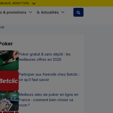
ILIAUX, ADDICTION.
s & promotions
📝 Actualités
ial
Poker
Poker gratuit & sans dépôt : les
meilleures offres en 2026
Participer aux freerolls chez Betclic :
ce qu’il faut savoir
Meilleurs sites de poker en ligne en
France : comment bien choisir sa
room ?