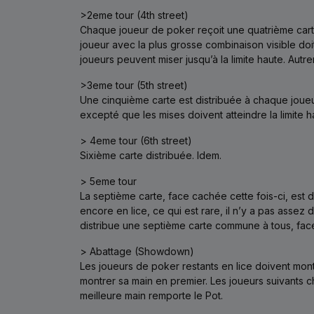
>2eme tour (4th street)
Chaque joueur de poker reçoit une quatrième cart
joueur avec la plus grosse combinaison visible doit 
joueurs peuvent miser jusqu’à la limite haute. Autre
>3eme tour (5th street)
Une cinquième carte est distribuée à chaque jou
excepté que les mises doivent atteindre la limite h
> 4eme tour (6th street)
Sixième carte distribuée. Idem.
> 5eme tour
La septième carte, face cachée cette fois-ci, est d
encore en lice, ce qui est rare, il n’y a pas asse
distribue une septième carte commune à tous, fac
> Abattage (Showdown)
Les joueurs de poker restants en lice doivent mont
montrer sa main en premier. Les joueurs suivants ch
meilleure main remporte le Pot.