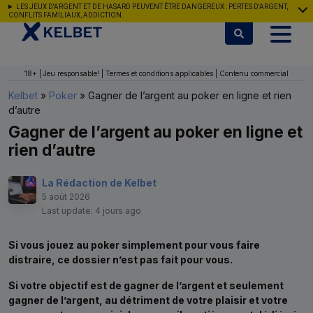
Aller au contenu
LES JEUX D'ARGENT ET DE HASARD PEUVENT ÊTRE DANGEREUX : PERTES D'ARGENT,
CONFLITS FAMILIAUX, ADDICTION.
18+ | Jeu responsable! | Termes et conditions applicables | Contenu commercial
Kelbet
»
Poker
»
Gagner de l’argent au poker en ligne et rien
d’autre
Gagner de l’argent au poker en ligne et
rien d’autre
La Rédaction de Kelbet
5 août 2026
Last update: 4 jours ago
Si vous jouez au poker simplement pour vous faire
distraire, ce dossier n’est pas fait pour vous.
Si votre objectif est de gagner de l’argent et seulement
gagner de l’argent, au détriment de votre plaisir et votre