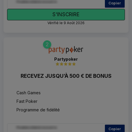
Copier
S'INSCRIRE
Vérifié le 9 Août 2026
2
Partypoker
RECEVEZ JUSQU’À 500 € DE BONUS
Cash Games
Fast Poker
Programme de fidélité
Copier