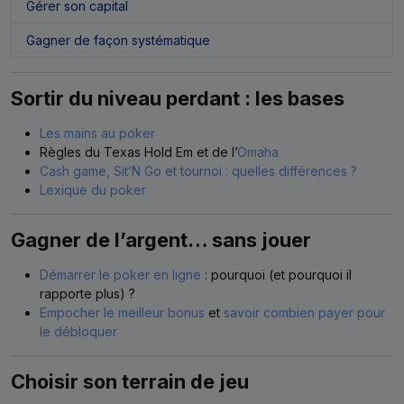
Gérer son capital
Gagner de façon systématique
Sortir du niveau perdant : les bases
Les mains au poker
Règles du Texas Hold Em et de l’
Omaha
Cash game, Sit’N Go et tournoi : quelles différences ?
Lexique du poker
Gagner de l’argent… sans jouer
Démarrer le poker en ligne
: pourquoi (et pourquoi il
rapporte plus) ?
Empocher le meilleur bonus
et
savoir combien payer pour
le débloquer
Choisir son terrain de jeu