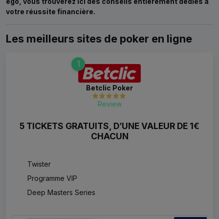
ego, vous trouverez ici des conseils entièrement dédiés à
votre réussite financière.
Les meilleurs sites de poker en ligne
1
Betclic Poker
Review
5 TICKETS GRATUITS, D’UNE VALEUR DE 1€
CHACUN
Twister
Programme VIP
Deep Masters Series