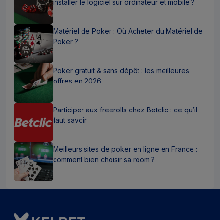
installer le logiciel sur ordinateur et mobile ?
Matériel de Poker : Où Acheter du Matériel de
Poker ?
Poker gratuit & sans dépôt : les meilleures
offres en 2026
Participer aux freerolls chez Betclic : ce qu’il
faut savoir
Meilleurs sites de poker en ligne en France :
comment bien choisir sa room ?