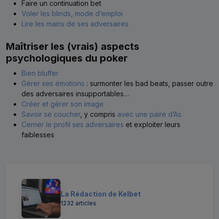
Faire un continuation bet
Voler les blinds, mode d’emploi
Lire les mains de ses adversaires
Maîtriser les (vrais) aspects
psychologiques du poker
Bien bluffer
Gérer ses émotions
: surmonter les bad beats, passer outre
des adversaires insupportables…
Créer et gérer son image
Savoir se coucher
, y compris
avec une paire d’As
Cerner le profil ses adversaires
et exploiter leurs
faiblesses
La Rédaction de Kelbet
1232 articles