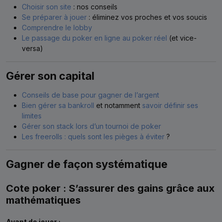
Choisir son site
: nos conseils
Se préparer à jouer
: éliminez vos proches et vos soucis
Comprendre le lobby
Le passage du poker en ligne au poker réel
(et vice-
versa)
Gérer son capital
Conseils de base pour gagner de l’argent
Bien gérer sa bankroll
et notamment
savoir définir ses
limites
Gérer son stack lors d’un tournoi de poker
Les freerolls : quels sont les pièges à éviter
?
Gagner de façon systématique
Cote poker : S’assurer des gains grâce aux
mathématiques
Avant de jouer :