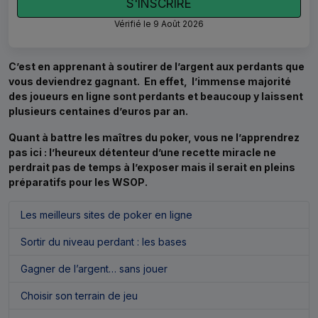
S'INSCRIRE
Vérifié le 9 Août 2026
C’est en apprenant à soutirer de l’argent aux perdants que
vous deviendrez gagnant. En effet, l’immense majorité
des joueurs en ligne sont perdants et beaucoup y laissent
plusieurs centaines d’euros par an.
Quant à battre les maîtres du poker, vous ne l’apprendrez
pas ici : l’heureux détenteur d’une recette miracle ne
perdrait pas de temps à l’exposer mais il serait en pleins
préparatifs pour les WSOP.
Les meilleurs sites de poker en ligne
Sortir du niveau perdant : les bases
Gagner de l’argent… sans jouer
Choisir son terrain de jeu