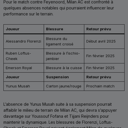
Pour le match contre Feyenoord, Milan AC est confronté à
quelques absences notables qui pourraient influencer leur
performance sur le terrain.
Joueur
Blessure
Retour prévu
Blessure du
Alessandro Florenzi
Début avril 2025
ligament croisé
Ruben Loftus-
Blessure à l’ischio-
Fin février 2025
Cheek
jambier
Emerson Royal
Blessure à la cuisse
Fin février 2025
Joueur
Suspension
Retour prévu
Yunus Musah
Carton jaune/rouge
Prochain match
L’absence de Yunus Musah suite à sa suspension pourrait
affaiblir le milieu de terrain de Milan AC, qui devra s’appuyer
davantage sur Youssouf Fofana et Tijjani Reijnders pour
maintenir la dynamique. Les blessures de Florenzi, Loftus-