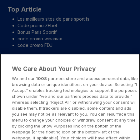
Top Article
Les meilleurs sites de paris sportifs
Code promo ZEbet
Bonus Paris Sportif
code promo winamax
code promo FDJ
Liens importants
We Care About Your Privacy
A propos
We and our
1008
partners store and access personal data, like
browsing data or unique identifiers, on your device. Selecting "I
Notice légale
Accept" enables tracking technologies to support the purposes
shown under "we and our partners process data to provide,"
Presse-Recrutement-Partenariat
whereas selecting "Reject All" or withdrawing your consent will
Politique de confidentialité
disable them. If trackers are disabled, some content and ads
you see may not be as relevant to you. You can resurface this
Politique de Cookies
menu to change your choices or withdraw consent at any time
by clicking the Show Purposes link on the bottom of the
Prévenir la dépendance aux jeux d’argent
webpage [or the floating icon on the bottom-left of the
Nos rédacteurs
webpage, if applicable]. Your choices will have effect within