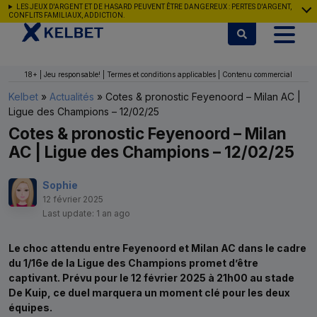
Aller au contenu
LES JEUX D'ARGENT ET DE HASARD PEUVENT ÊTRE DANGEREUX : PERTES D'ARGENT,
CONFLITS FAMILIAUX, ADDICTION.
18+ | Jeu responsable! | Termes et conditions applicables | Contenu commercial
Kelbet
»
Actualités
»
Cotes & pronostic Feyenoord – Milan AC |
Ligue des Champions – 12/02/25
Cotes & pronostic Feyenoord – Milan
AC | Ligue des Champions – 12/02/25
Sophie
12 février 2025
Last update: 1 an ago
Le choc attendu entre Feyenoord et Milan AC dans le cadre
du 1/16e de la Ligue des Champions promet d’être
captivant. Prévu pour le 12 février 2025 à 21h00 au stade
De Kuip, ce duel marquera un moment clé pour les deux
équipes.