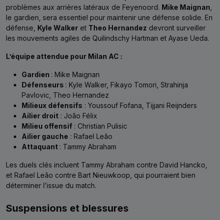
problèmes aux arrières latéraux de Feyenoord.
Mike Maignan
,
le gardien, sera essentiel pour maintenir une défense solide. En
défense,
Kyle Walker
et
Theo Hernandez
devront surveiller
les mouvements agiles de Quilindschy Hartman et Ayase Ueda.
L’équipe attendue pour Milan AC :
Gardien
: Mike Maignan
Défenseurs
: Kyle Walker, Fikayo Tomori, Strahinja
Pavlovic, Theo Hernandez
Milieux défensifs
: Youssouf Fofana, Tijjani Reijnders
Ailier droit
: João Félix
Milieu offensif
: Christian Pulisic
Ailier gauche
: Rafael Leão
Attaquant
: Tammy Abraham
Les duels clés incluent Tammy Abraham contre David Hancko,
et Rafael Leão contre Bart Nieuwkoop, qui pourraient bien
déterminer l’issue du match.
Suspensions et blessures