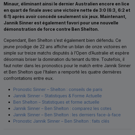
Minaur, éliminant ainsi le dernier Australien encore en lice
en quart de finale avec une victoire nette de 3:0 (6:3, 6:2 et
6:1) après avoir concédé seulement six jeux. Maintenant,
Jannik Sinner est également favori pour une nouvelle
démonstration de force contre Ben Shelton.
Cependant, Ben Shelton s’est également bien défendu. Ce
jeune prodige de 22 ans affiche un bilan de onze victoires en
simple sur treize matchs disputés à l’Open d’Australie et espère
désormais briser la domination du tenant du titre. Toutefois, il
faut noter dans les pronostics pour le match entre Jannik Sinner
et Ben Shelton que l’Italien a remporté les quatre dernières
confrontations entre eux.
Pronostic Sinner – Shelton : conseils de paris
Jannik Sinner – Statistiques & Forme Actuelle
Ben Shelton – Statistiques et forme actuelle
Jannik Sinner – Ben Shelton : comparez les cotes
Jannik Sinner – Ben Shelton : les derniers face-à-face
Pronostic Jannik Sinner – Ben Shelton : faits clés