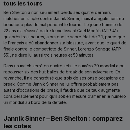
tous les tours
Ben Shelton a non seulement perdu ses quatre derniers
matches en simple contre Jannik Sinner, mais il a également eu
beaucoup plus de mal pendant le tournoi. Le jeune homme de
22 ans n’a réussi à battre le vieillissant Gaël Monfils (ATP 41)
qu’après trois heures, alors que le score était de 2:1, parce que
le Français a dû abandonner sur blessure, avant que le quart de
finale contre le compatriote de Sinner, Lorenzo Sonego (ATP
55), ne dure lui aussi trois heures et 53 minutes.
Dans un match serré en quatre sets, le numéro 20 mondial a pu
repousser six des huit balles de break de son adversaire. En
revanche, il n’a concrétisé que trois de ses onze occasions de
break. Comme Jannik Sinner ne lui offrira probablement pas
autant d’occasions de break, il faudra que ce taux augmente
considérablement pour qu’il soit en mesure d’amener le numéro
un mondial au bord de la défaite.
Jannik Sinner – Ben Shelton : comparez
les cotes