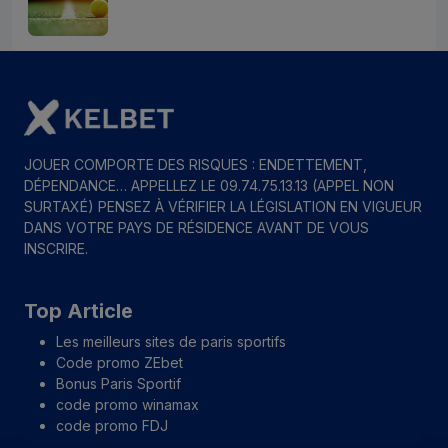
JOUER COMPORTE DES RISQUES : ENDETTEMENT,
DÉPENDANCE… APPELLEZ LE 09.74.75.13.13 (APPEL NON
SURTAXÉ) PENSEZ À VÉRIFIER LA LÉGISLATION EN VIGUEUR
DANS VOTRE PAYS DE RÉSIDENCE AVANT DE VOUS
INSCRIRE.
Top Article
Les meilleurs sites de paris sportifs
Code promo ZEbet
Bonus Paris Sportif
code promo winamax
code promo FDJ