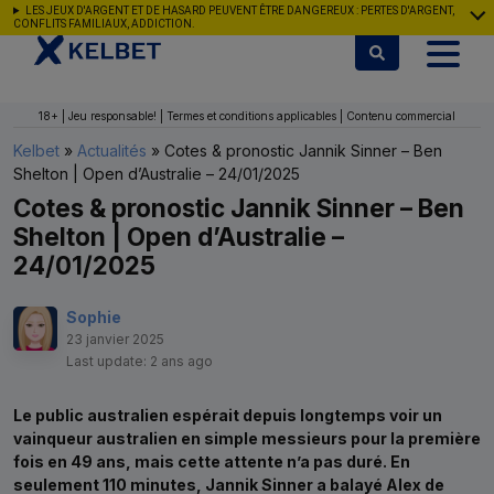
Aller au contenu
LES JEUX D'ARGENT ET DE HASARD PEUVENT ÊTRE DANGEREUX : PERTES D'ARGENT,
CONFLITS FAMILIAUX, ADDICTION.
18+ | Jeu responsable! | Termes et conditions applicables | Contenu commercial
Kelbet
»
Actualités
»
Cotes & pronostic Jannik Sinner – Ben
Shelton | Open d’Australie – 24/01/2025
Cotes & pronostic Jannik Sinner – Ben
Shelton | Open d’Australie –
24/01/2025
Sophie
23 janvier 2025
Last update: 2 ans ago
Le public australien espérait depuis longtemps voir un
vainqueur australien en simple messieurs pour la première
fois en 49 ans, mais cette attente n’a pas duré. En
seulement 110 minutes, Jannik Sinner a balayé Alex de