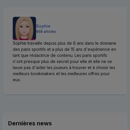
Sophie
958 articles
Sophie travaille depuis plus de 6 ans dans le domaine
des paris sportifs et a plus de 15 ans d'expérience en
tant que rédactrice de contenu. Les paris sportifs
n'ont presque plus de secret pour elle et elle ne se
lasse pas d'aider les joueurs à trouver et à choisir les
meilleurs bookmakers et les meilleures offres pour
eux.
Dernières news