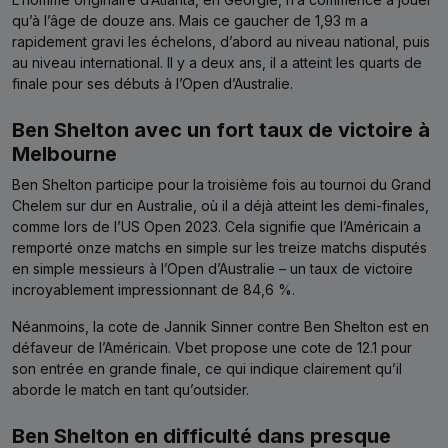
qu’à l’âge de douze ans. Mais ce gaucher de 1,93 m a
rapidement gravi les échelons, d’abord au niveau national, puis
au niveau international. Il y a deux ans, il a atteint les quarts de
finale pour ses débuts à l’Open d’Australie.
Ben Shelton avec un fort taux de victoire à
Melbourne
Ben Shelton participe pour la troisième fois au tournoi du Grand
Chelem sur dur en Australie, où il a déjà atteint les demi-finales,
comme lors de l’US Open 2023. Cela signifie que l’Américain a
remporté onze matchs en simple sur les treize matchs disputés
en simple messieurs à l’Open d’Australie – un taux de victoire
incroyablement impressionnant de 84,6 %.
Néanmoins, la cote de Jannik Sinner contre Ben Shelton est en
défaveur de l’Américain. Vbet propose une cote de 12.1 pour
son entrée en grande finale, ce qui indique clairement qu’il
aborde le match en tant qu’outsider.
Ben Shelton en difficulté dans presque