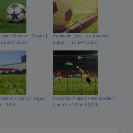
 Saint-Étienne – Troyes |
Pronostic Lyon – AJ Auxerre |
 25 avril 2026
Ligue 1 – 25 avril 2026
 Reims – Nancy | Ligue
Pronostic Amiens – Montpellier |
ril 2026
Ligue 2 – 24 avril 2026