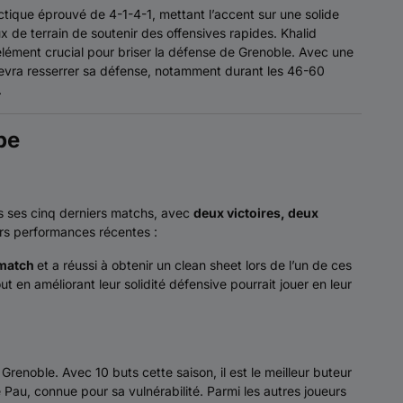
ctique éprouvé de 4-1-4-1, mettant l’accent sur une solide
 de terrain de soutenir des offensives rapides. Khalid
 élément crucial pour briser la défense de Grenoble. Avec une
vra resserrer sa défense, notamment durant les 46-60
.
pe
ns ses cinq derniers matchs, avec
deux victoires, deux
urs performances récentes :
 match
et a réussi à obtenir un clean sheet lors de l’un de ces
 en améliorant leur solidité défensive pourrait jouer en leur
 Grenoble. Avec 10 buts cette saison, il est le meilleur buteur
Pau, connue pour sa vulnérabilité. Parmi les autres joueurs