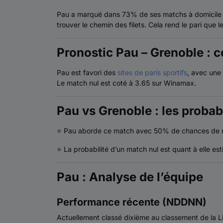
Pau a marqué dans 73% de ses matchs à domicile c
trouver le chemin des filets. Cela rend le pari que
Pronostic Pau – Grenoble : 
Pau est favori des
sites de paris sportifs
, avec une
Le match nul est coté à 3.65 sur Winamax.
Pau vs Grenoble : les probabi
⭐ Pau aborde ce match avec 50% de chances de re
⭐ La probabilité d’un match nul est quant à elle e
Pau : Analyse de l’équipe
Performance récente (NDDNN)
Actuellement classé dixième au classement de la 