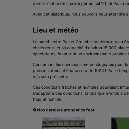
dernier match s’est soldé par un nul 1-1, et Pau a r
Avec cet historique, nous pouvons nous attendre à
Lieu et météo
Le match entre Pau et Grenoble se déroulera au 
chaleureuse et sa capacité d’environ 18 000 places
spectateurs, favorisant un environnement propice 
Concernant les conditions météorologiques pour le
pression atmosphérique sera de 1026 hPa, la tempé
m/s sera présente.
Ces conditions fraîches et humides pourraient influe
s’adapter à ces conditions, tandis que Grenoble dev
froid et humide.
⚽ Nos derniers pronostics foot