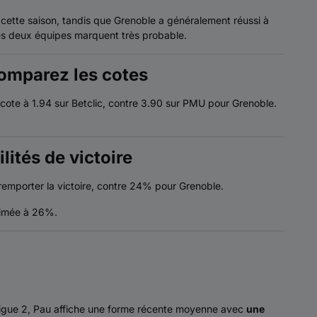
ette saison, tandis que Grenoble a généralement réussi à
 les deux équipes marquent très probable.
comparez les cotes
 cote à 1.94 sur Betclic, contre 3.90 sur PMU pour Grenoble.
lités de victoire
mporter la victoire, contre 24% pour Grenoble.
stimée à 26%.
Ligue 2, Pau affiche une forme récente moyenne avec
une