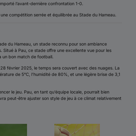
emporté l’avant-dernière confrontation 1-0.
 une compétition serrée et équilibrée au Stade du Hameau.
Stade du Hameau, un stade reconnu pour son ambiance
. Situé à Pau, ce stade offre une excellente vue pour les
à un bon match de football.
 28 février 2025, le temps sera couvert avec des nuages. La
rature de 5°C, l’humidité de 80%, et une légère brise de 3,1
ncer le jeu. Pau, en tant qu’équipe locale, pourrait bien
ra peut-être ajuster son style de jeu à ce climat relativement