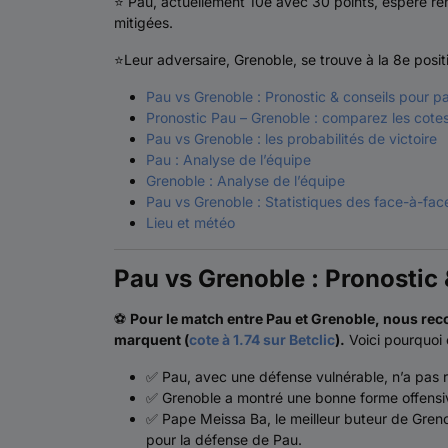
⭐ Pau, actuellement 10e avec 30 points, espère re
mitigées.
⭐Leur adversaire, Grenoble, se trouve à la 8e posi
Pau vs Grenoble : Pronostic & conseils pour pa
Pronostic Pau – Grenoble : comparez les cote
Pau vs Grenoble : les probabilités de victoire
Pau : Analyse de l’équipe
Grenoble : Analyse de l’équipe
Pau vs Grenoble : Statistiques des face-à-fac
Lieu et météo
Pau vs Grenoble : Pronostic 
⚽
Pour le match entre Pau et Grenoble, nous re
marquent (
cote à 1.74 sur Betclic
).
Voici pourquoi c
✅ Pau, avec une défense vulnérable, n’a pas ré
✅ Grenoble a montré une bonne forme offens
✅ Pape Meissa Ba, le meilleur buteur de Gren
pour la défense de Pau.