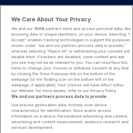
Liens importants
We Care About Your Privacy
A propos
We and our
1006
partners store and access personal data, like
browsing data or unique identifiers, on your device. Selecting "I
Notice légale
Accept" enables tracking technologies to support the purposes
shown under "we and our partners process data to provide,"
Presse-Recrutement-Partenariat
whereas selecting "Reject All" or withdrawing your consent will
Politique de confidentialité
disable them. If trackers are disabled, some content and ads
you see may not be as relevant to you. You can resurface this
Politique de Cookies
menu to change your choices or withdraw consent at any time
by clicking the Show Purposes link on the bottom of the
Prévenir la dépendance aux jeux d’argent
webpage [or the floating icon on the bottom-left of the
Nos rédacteurs
webpage, if applicable]. Your choices will have effect within
our Website. For more details, refer to our Privacy Policy.
We and our partners process data to provide:
Use precise geolocation data. Actively scan device
characteristics for identification. Store and/or access
information on a device. Personalised advertising and content,
Les jeux d’argent et de hasard sont resérvés aux personnes majeures
advertising and content measurement, audience research and
services development.