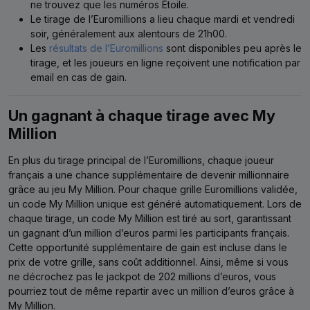
ne trouvez que les numéros Étoile.
Le tirage de l’Euromillions a lieu chaque mardi et vendredi
soir, généralement aux alentours de 21h00.
Les
résultats de l’Euromillions
sont disponibles peu après le
tirage, et les joueurs en ligne reçoivent une notification par
email en cas de gain.
Un gagnant à chaque tirage avec My
Million
En plus du tirage principal de l’Euromillions, chaque joueur
français a une chance supplémentaire de devenir millionnaire
grâce au jeu My Million. Pour chaque grille Euromillions validée,
un code My Million unique est généré automatiquement. Lors de
chaque tirage, un code My Million est tiré au sort, garantissant
un gagnant d’un million d’euros parmi les participants français.
Cette opportunité supplémentaire de gain est incluse dans le
prix de votre grille, sans coût additionnel. Ainsi, même si vous
ne décrochez pas le jackpot de 202 millions d’euros, vous
pourriez tout de même repartir avec un million d’euros grâce à
My Million.