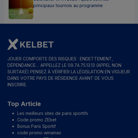
principaux tournois au programme
JOUER COMPORTE DES RISQUES : ENDETTEMENT,
DÉPENDANCE… APPELLEZ LE 09.74.75.13.13 (APPEL NON
SURTAXÉ) PENSEZ À VÉRIFIER LA LÉGISLATION EN VIGUEUR
DANS VOTRE PAYS DE RÉSIDENCE AVANT DE VOUS
INSCRIRE.
Top Article
Les meilleurs sites de paris sportifs
Code promo ZEbet
Bonus Paris Sportif
code promo winamax