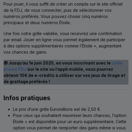
Pour jouer, il vous suffit de créer un compte sur le site officiel
de la FDJ, de vous connecter, puis de sélectionner vos
numéros préférés. Vous pouvez choisir cinq numéros
principaux et deux numéros Étoile.
Une fois votre grille validée, vous recevrez une confirmation
par email. Jouer en ligne vous permet également de participer
à des options supplémentaires comme l’Étoile +, augmentant
vos chances de gains.
🎁 Jusqu’au 1e juin 2025, en vous inscrivant avec le
code
promo FDJ
sur le site ou l’appli mobile, vous pourrez
obtenir 10€ de e-crédits à utiliser sur vos jeux de tirage et
de grattage préférés !
Infos pratiques
Le prix d’une grille Euromillions est de 2,50 €.
Pour ceux qui souhaitent maximiser leurs chances, l’option
Étoile + est disponible pour un euro supplémentaire. Cette
option vous permet de remporter des gains même si vous