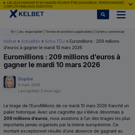
Aller au contenu
LES JEUX D'ARGENT ET DE HASARD PEUVENT ÊTRE DANGEREUX : PERTES D'ARGENT,
CONFLITS FAMILIAUX, ADDICTION.
18+ | Jeu responsable! | Termes et conditions applicables | Contenu commercial
Kelbet
»
Actualités
»
Actus FDJ
»
Euromillions : 209 millions
d’euros à gagner le mardi 10 mars 2026
Euromillions : 209 millions d’euros à
gagner le mardi 10 mars 2026
Sophie
9 mars 2026
Last update: 5 mois ago
Le tirage de l’EuroMillions de ce mardi 10 mars 2026 franchit un
palier historique. Avec une cagnotte qui s’élève désormais à
209 millions d’euros
, nous assistons à l’un des tirages les plus
importants jamais organisés par la loterie européenne. Ce
montant exceptionnel résulte d’une absence de gagnant au