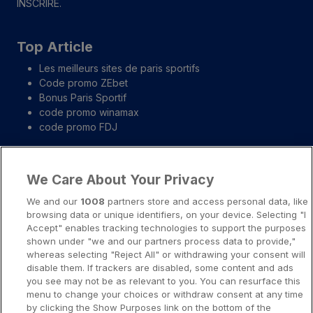
INSCRIRE.
Top Article
Les meilleurs sites de paris sportifs
Code promo ZEbet
Bonus Paris Sportif
code promo winamax
code promo FDJ
Liens importants
We Care About Your Privacy
A propos
We and our
1008
partners store and access personal data, like
browsing data or unique identifiers, on your device. Selecting "I
Notice légale
Accept" enables tracking technologies to support the purposes
shown under "we and our partners process data to provide,"
Presse-Recrutement-Partenariat
whereas selecting "Reject All" or withdrawing your consent will
Politique de confidentialité
disable them. If trackers are disabled, some content and ads
you see may not be as relevant to you. You can resurface this
Politique de Cookies
menu to change your choices or withdraw consent at any time
by clicking the Show Purposes link on the bottom of the
Prévenir la dépendance aux jeux d’argent