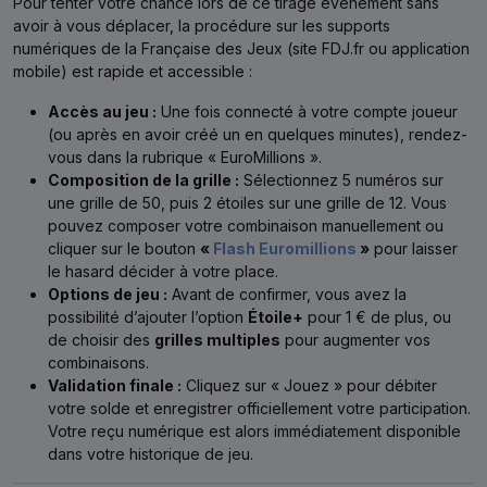
Pour tenter votre chance lors de ce tirage événement sans
avoir à vous déplacer, la procédure sur les supports
numériques de la Française des Jeux (site FDJ.fr ou application
mobile) est rapide et accessible :
Accès au jeu :
Une fois connecté à votre compte joueur
(ou après en avoir créé un en quelques minutes), rendez-
vous dans la rubrique « EuroMillions ».
Composition de la grille :
Sélectionnez 5 numéros sur
une grille de 50, puis 2 étoiles sur une grille de 12. Vous
pouvez composer votre combinaison manuellement ou
cliquer sur le bouton
«
Flash Euromillions
»
pour laisser
le hasard décider à votre place.
Options de jeu :
Avant de confirmer, vous avez la
possibilité d’ajouter l’option
Étoile+
pour 1 € de plus, ou
de choisir des
grilles multiples
pour augmenter vos
combinaisons.
Validation finale :
Cliquez sur « Jouez » pour débiter
votre solde et enregistrer officiellement votre participation.
Votre reçu numérique est alors immédiatement disponible
dans votre historique de jeu.