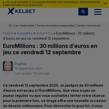
Aller au contenu
LES JEUX D'ARGENT ET DE HASARD PEUVENT ÊTRE DANGEREUX : PERTES D'ARGENT,
CONFLITS FAMILIAUX, ADDICTION.
18+ | Jeu responsable! | Termes et conditions applicables | Contenu commercial
Kelbet
»
Actualités
»
Actus FDJ
»
EuroMillions : 30 millions
d’euros en jeu ce vendredi 12 septembre
EuroMillions : 30 millions d’euros en
jeu ce vendredi 12 septembre
Sophie
12 septembre 2025
Last update: 11 mois ago
Ce vendredi 12 septembre 2025, un jackpot de 30 millions
d’euros est en jeu à l’EuroMillions. Que vous soyez un
joueur régulier ou que vous souhaitiez tenter votre chance
pour la première fois, ce tirage offre une nouvelle occasion
de devenir millionnaire. Pour décrocher le gros lot, il vous