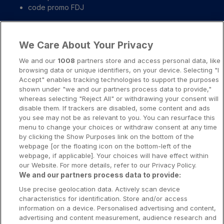
code promo FDJ
Liens importants
We Care About Your Privacy
A propos
We and our
1008
partners store and access personal data, like
browsing data or unique identifiers, on your device. Selecting "I
Notice légale
Accept" enables tracking technologies to support the purposes
shown under "we and our partners process data to provide,"
Presse-Recrutement-Partenariat
whereas selecting "Reject All" or withdrawing your consent will
Politique de confidentialité
disable them. If trackers are disabled, some content and ads
you see may not be as relevant to you. You can resurface this
Politique de Cookies
menu to change your choices or withdraw consent at any time
by clicking the Show Purposes link on the bottom of the
Prévenir la dépendance aux jeux d’argent
webpage [or the floating icon on the bottom-left of the
Nos rédacteurs
webpage, if applicable]. Your choices will have effect within
our Website. For more details, refer to our Privacy Policy.
We and our partners process data to provide:
Use precise geolocation data. Actively scan device
characteristics for identification. Store and/or access
information on a device. Personalised advertising and content,
Les jeux d’argent et de hasard sont resérvés aux personnes majeures
advertising and content measurement, audience research and