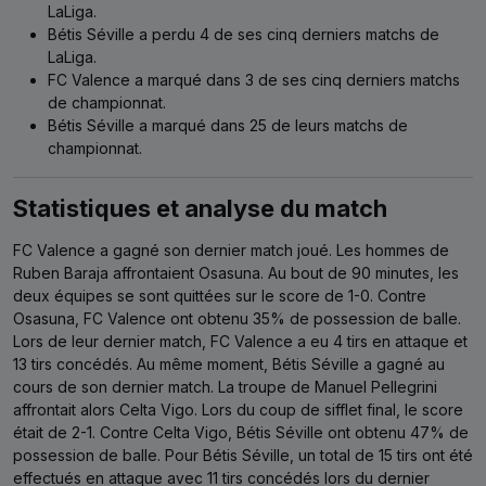
LaLiga.
Bétis Séville a perdu 4 de ses cinq derniers matchs de
LaLiga.
FC Valence a marqué dans 3 de ses cinq derniers matchs
de championnat.
Bétis Séville a marqué dans 25 de leurs matchs de
championnat.
Statistiques et analyse du match
FC Valence a gagné son dernier match joué. Les hommes de
Ruben Baraja affrontaient Osasuna. Au bout de 90 minutes, les
deux équipes se sont quittées sur le score de 1-0. Contre
Osasuna, FC Valence ont obtenu 35% de possession de balle.
Lors de leur dernier match, FC Valence a eu 4 tirs en attaque et
13 tirs concédés. Au même moment, Bétis Séville a gagné au
cours de son dernier match. La troupe de Manuel Pellegrini
affrontait alors Celta Vigo. Lors du coup de sifflet final, le score
était de 2-1. Contre Celta Vigo, Bétis Séville ont obtenu 47% de
possession de balle. Pour Bétis Séville, un total de 15 tirs ont été
effectués en attaque avec 11 tirs concédés lors du dernier