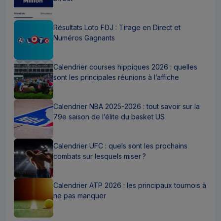
Résultats Loto FDJ : Tirage en Direct et
Numéros Gagnants
Calendrier courses hippiques 2026 : quelles
sont les principales réunions à l’affiche
Calendrier NBA 2025-2026 : tout savoir sur la
79e saison de l’élite du basket US
Calendrier UFC : quels sont les prochains
combats sur lesquels miser ?
Calendrier ATP 2026 : les principaux tournois à
ne pas manquer