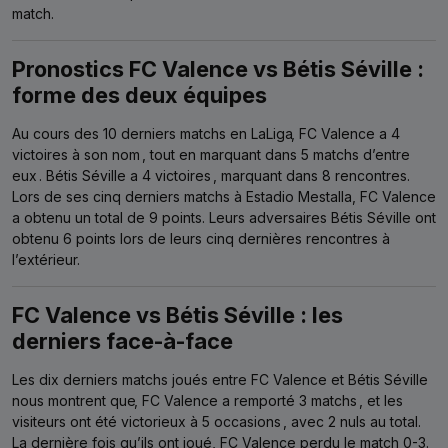
match.
Pronostics FC Valence vs Bétis Séville :
forme des deux équipes
Au cours des 10 derniers matchs en LaLiga
, FC Valence a 4
victoires à son nom
, tout en marquant dans 5 matchs d’entre
eux
. Bétis Séville a 4 victoires
, marquant dans 8 rencontres.
Lors de ses cinq derniers matchs à Estadio Mestalla, FC Valence
a obtenu un total de 9 points. Leurs adversaires Bétis Séville ont
obtenu 6 points lors de leurs cinq dernières rencontres à
l’extérieur.
FC Valence vs Bétis Séville : les
derniers face-à-face
Les dix derniers matchs joués entre FC Valence et Bétis Séville
nous montrent que
, FC Valence a remporté 3 matchs
, et les
visiteurs ont été victorieux à 5 occasions
, avec 2 nuls au total.
La dernière fois qu’ils ont joué, FC Valence perdu le match 0-3.