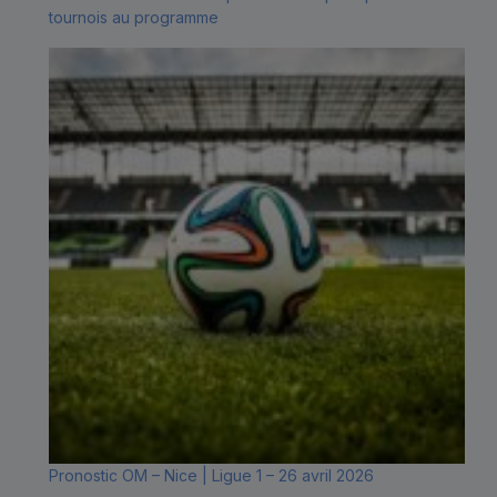
tournois au programme
Pronostic OM – Nice | Ligue 1 – 26 avril 2026