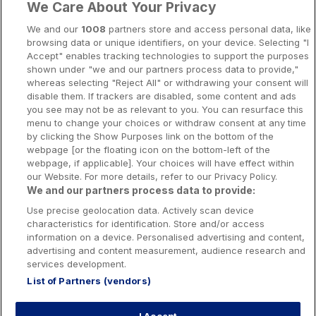
We Care About Your Privacy
A propos
We and our
1008
partners store and access personal data, like
browsing data or unique identifiers, on your device. Selecting "I
Notice légale
Accept" enables tracking technologies to support the purposes
shown under "we and our partners process data to provide,"
Presse-Recrutement-Partenariat
whereas selecting "Reject All" or withdrawing your consent will
Politique de confidentialité
disable them. If trackers are disabled, some content and ads
you see may not be as relevant to you. You can resurface this
Politique de Cookies
menu to change your choices or withdraw consent at any time
by clicking the Show Purposes link on the bottom of the
Prévenir la dépendance aux jeux d’argent
webpage [or the floating icon on the bottom-left of the
Nos rédacteurs
webpage, if applicable]. Your choices will have effect within
our Website. For more details, refer to our Privacy Policy.
We and our partners process data to provide:
Use precise geolocation data. Actively scan device
characteristics for identification. Store and/or access
information on a device. Personalised advertising and content,
Les jeux d’argent et de hasard sont resérvés aux personnes majeures
advertising and content measurement, audience research and
services development.
List of Partners (vendors)
Interdiction volontaire de jeux: Toute personne peut demander à être
interdite de jeux. Cette demande est formée auprès de l’Autorité nationale
des jeux. Cette interdiction est applicable dans les casinos, dans les clubs