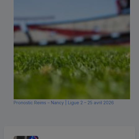
Pronostic Reims – Nancy | Ligue 2 – 25 avril 2026