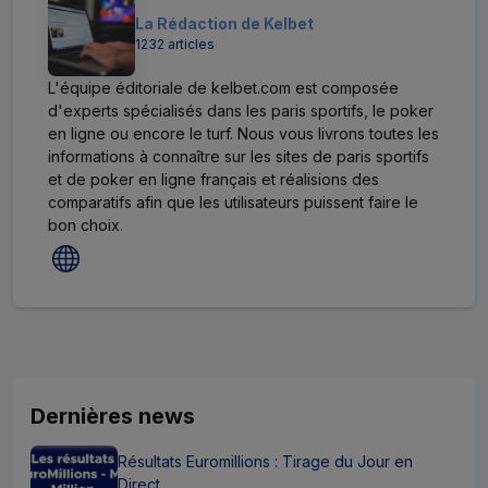
La Rédaction de Kelbet
1232 articles
L'équipe éditoriale de kelbet.com est composée
d'experts spécialisés dans les paris sportifs, le poker
en ligne ou encore le turf. Nous vous livrons toutes les
informations à connaître sur les sites de paris sportifs
et de poker en ligne français et réalisions des
comparatifs afin que les utilisateurs puissent faire le
bon choix.
Dernières news
Résultats Euromillions : Tirage du Jour en
Direct