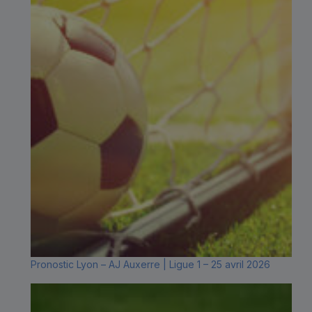
Pronostic Lyon – AJ Auxerre | Ligue 1 – 25 avril 2026