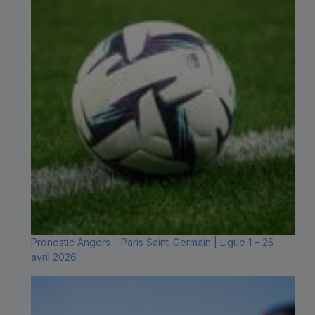
Pronostic Angers – Paris Saint-Germain | Ligue 1 – 25
avril 2026