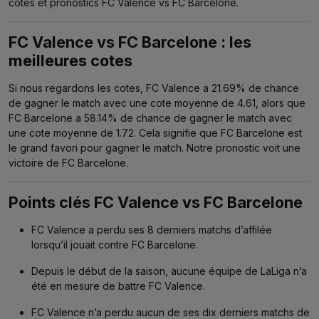
cotes et pronostics FC Valence vs FC Barcelone.
FC Valence vs FC Barcelone : les
meilleures cotes
Si nous regardons les cotes, FC Valence a 21.69% de chance
de gagner le match avec une cote moyenne de 4.61, alors que
FC Barcelone a 58.14% de chance de gagner le match avec
une cote moyenne de 1.72. Cela signifie que FC Barcelone est
le grand favori pour gagner le match. Notre pronostic voit une
victoire de FC Barcelone.
Points clés FC Valence vs FC Barcelone
FC Valence a perdu ses 8 derniers matchs d’affilée
lorsqu’il jouait contre FC Barcelone.
Depuis le début de la saison, aucune équipe de LaLiga n’a
été en mesure de battre FC Valence.
FC Valence n’a perdu aucun de ses dix derniers matchs de