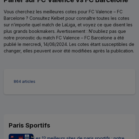
Vous cherchez les meilleures cotes pour FC Valence – FC
Barcelone ?
Consultez Kelbet pour connaître toutes les cotes
sur n’importe quel match de LaLiga, et voyez ce que disent les
plus grands bookmakers.
Avertissement : N’oubliez pas que
notre pronostic du match FC Valence – FC Barcelone a été
publié le mercredi, 14/08/2024. Les cotes étant susceptibles de
changer, elles peuvent avoir été modifiées après la publication.
864 articles
Paris Sportifs
Les 12 meilleurs sites de paris sportifs : notre