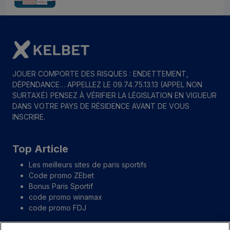
JOUER COMPORTE DES RISQUES : ENDETTEMENT,
DÉPENDANCE… APPELLEZ LE 09.74.75.13.13 (APPEL NON
SURTAXÉ) PENSEZ À VÉRIFIER LA LÉGISLATION EN VIGUEUR
DANS VOTRE PAYS DE RÉSIDENCE AVANT DE VOUS
INSCRIRE.
Top Article
Les meilleurs sites de paris sportifs
Code promo ZEbet
Bonus Paris Sportif
code promo winamax
code promo FDJ