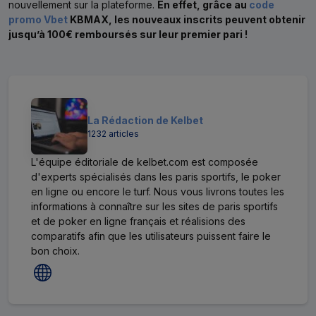
nouvellement sur la plateforme.
En effet, grâce au
code
promo Vbet
KBMAX, les nouveaux inscrits peuvent obtenir
jusqu’à 100€ remboursés sur leur premier pari !
La Rédaction de Kelbet
1232 articles
L'équipe éditoriale de kelbet.com est composée
d'experts spécialisés dans les paris sportifs, le poker
en ligne ou encore le turf. Nous vous livrons toutes les
informations à connaître sur les sites de paris sportifs
et de poker en ligne français et réalisions des
comparatifs afin que les utilisateurs puissent faire le
bon choix.