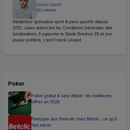
Julien Zerilli
303 articles
Rédacteur spécialisé sport & paris sportifs depuis
2012, Julien adore lire les Conditions Générales des
bookmakers. Il supporte le Stade Brestois 29 et son
joueur préféré, c’est Franck Lérand.
Poker
Poker gratuit & sans dépôt : les meilleures
offres en 2026
Participer aux freerolls chez Betclic : ce qu’il
faut savoir