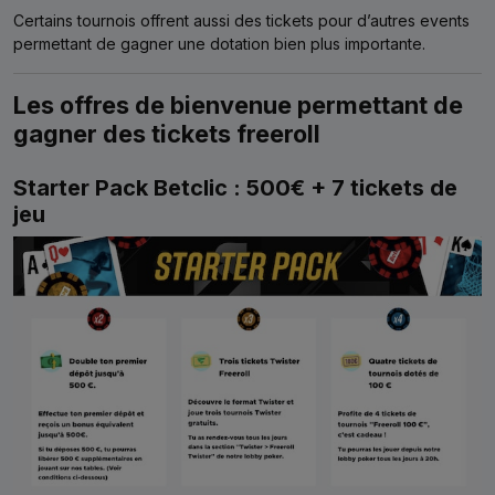
Certains tournois offrent aussi des tickets pour d’autres events
permettant de gagner une dotation bien plus importante.
Les offres de bienvenue permettant de
gagner des tickets freeroll
Starter Pack Betclic : 500€ + 7 tickets de
jeu