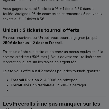
Vous gagnerez aussi 5 tickets à 1€ + 1 ticket à 5€ dans la
foulée. Atteignez 2€ de commission et remportez 5 nouveaux
tickets à 1€ + 1 ticket à 5€.
Unibet : 2 tickets tournoi offerts
En vous inscrivant sur Unibet, vous pourrez gagner jusqu’à
250€ de bonus + 2 tickets Freeroll.
Faites un dépôt sur le site et obtenez un bonus équivalent à la
somme créditée (250€ max.). Vous devrez ensuite libérer ce
montant en jouant sur les tables en argent réel.
Le site vous offre aussi 2 entrées pour des tournois gratuits :
Freeroll Division 2 :
4 000€ de prizepool
Freroll Division Nationale :
2 500€ à partager
Les Freerolls à ne pas manquer sur les