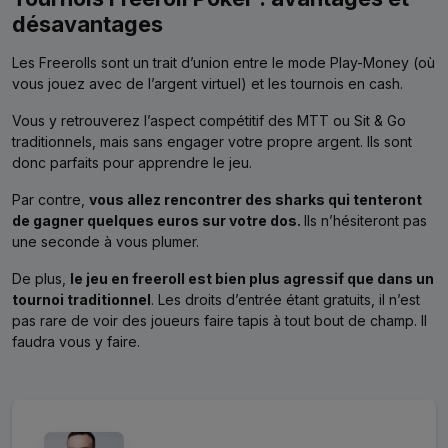
désavantages
Les Freerolls sont un trait d’union entre le mode Play-Money (où
vous jouez avec de l’argent virtuel) et les tournois en cash.
Vous y retrouverez l’aspect compétitif des MTT ou Sit & Go
traditionnels, mais sans engager votre propre argent. Ils sont
donc parfaits pour apprendre le jeu.
Par contre,
vous allez rencontrer des sharks qui tenteront
de gagner quelques euros sur votre dos.
Ils n’hésiteront pas
une seconde à vous plumer.
De plus,
le jeu en freeroll est bien plus agressif que dans un
tournoi traditionnel
. Les droits d’entrée étant gratuits, il n’est
pas rare de voir des joueurs faire tapis à tout bout de champ. Il
faudra vous y faire.