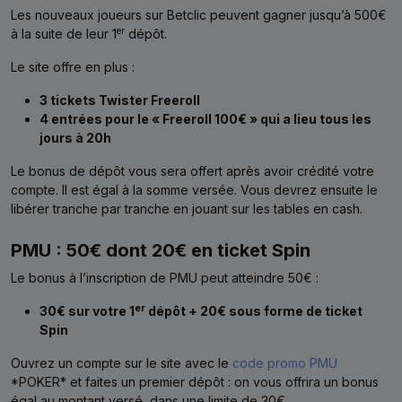
Les nouveaux joueurs sur Betclic peuvent gagner jusqu’à 500€
er
à la suite de leur 1
dépôt.
Le site offre en plus :
3 tickets Twister Freeroll
4 entrées pour le « Freeroll 100€ » qui a lieu tous les
jours à 20h
Le bonus de dépôt vous sera offert après avoir crédité votre
compte. Il est égal à la somme versée. Vous devrez ensuite le
libérer tranche par tranche en jouant sur les tables en cash.
PMU : 50€ dont 20€ en ticket Spin
Le bonus à l’inscription de PMU peut atteindre 50€ :
er
30€ sur votre 1
dépôt + 20€ sous forme de ticket
Spin
Ouvrez un compte sur le site avec le
code promo PMU
*POKER* et faites un premier dépôt : on vous offrira un bonus
égal au montant versé, dans une limite de 30€.