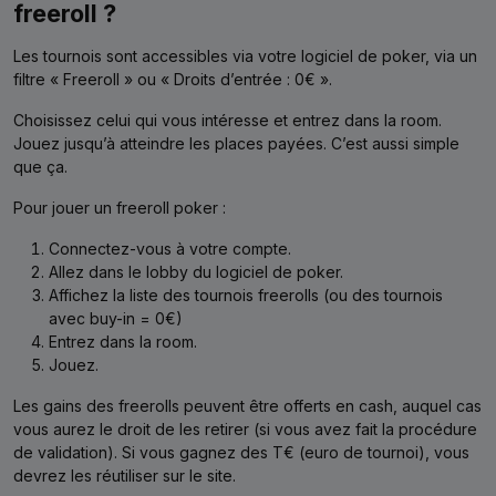
freeroll ?
Les tournois sont accessibles via votre logiciel de poker, via un
filtre « Freeroll » ou « Droits d’entrée : 0€ ».
Choisissez celui qui vous intéresse et entrez dans la room.
Jouez jusqu’à atteindre les places payées. C’est aussi simple
que ça.
Pour jouer un freeroll poker :
Connectez-vous à votre compte.
Allez dans le lobby du logiciel de poker.
Affichez la liste des tournois freerolls (ou des tournois
avec buy-in = 0€)
Entrez dans la room.
Jouez.
Les gains des freerolls peuvent être offerts en cash, auquel cas
vous aurez le droit de les retirer (si vous avez fait la procédure
de validation). Si vous gagnez des T€ (euro de tournoi), vous
devrez les réutiliser sur le site.