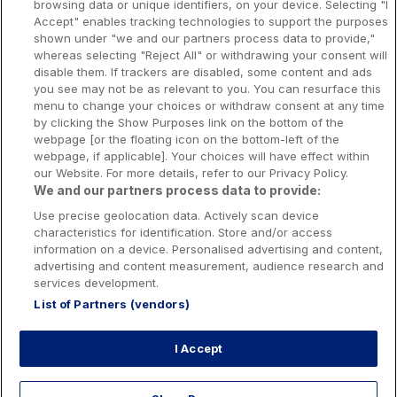
browsing data or unique identifiers, on your device. Selecting "I
Notice légale
Accept" enables tracking technologies to support the purposes
shown under "we and our partners process data to provide,"
Presse-Recrutement-Partenariat
whereas selecting "Reject All" or withdrawing your consent will
Politique de confidentialité
disable them. If trackers are disabled, some content and ads
you see may not be as relevant to you. You can resurface this
Politique de Cookies
menu to change your choices or withdraw consent at any time
by clicking the Show Purposes link on the bottom of the
Prévenir la dépendance aux jeux d’argent
webpage [or the floating icon on the bottom-left of the
Nos rédacteurs
webpage, if applicable]. Your choices will have effect within
our Website. For more details, refer to our Privacy Policy.
We and our partners process data to provide:
Use precise geolocation data. Actively scan device
characteristics for identification. Store and/or access
information on a device. Personalised advertising and content,
Les jeux d’argent et de hasard sont resérvés aux personnes majeures
advertising and content measurement, audience research and
services development.
List of Partners (vendors)
Interdiction volontaire de jeux: Toute personne peut demander à être
interdite de jeux. Cette demande est formée auprès de l’Autorité nationale
des jeux. Cette interdiction est applicable dans les casinos, dans les clubs
I Accept
de jeux, sur les sites de jeux et de paris en ligne exploités par les
opérateurs de jeux agréés en France, sur le site de jeux de loterie en ligne
exploité par La Française des jeux ainsi que sur les bornes de jeux
accessibles avec un compte joueur exploitées par les opérateurs titulaires