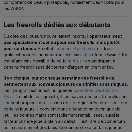
comportent de beaux prizepools, notamment des tickets pour
les WSOP.
Les freerolls dédiés aux débutants
Du côté des joueurs nouvellement inscrits,
l’opérateur n’est
pas spécialement connu pour ses freerolls mais plutôt
pour son bonus
. En effet, le
bonus Bwin Poker
est très
gratifiant pour les nouveaux inscrits via la plateforme Bwin.fr. Il y
est néanmoins possible de se faire plaisir en participant à
certains freeroll sans débourser d’argent en premier lieu.
Il y a chaque jour et chaque semaine des freerolls qui
permettent aux nouveaux joueurs de s’initier sans risques
.
Leur programmation est indiquée le
calendrier des tournois
Bwin
. Du fait de leur gratuité, il faut savoir que ces freerolls sont
souvent propices à l’utilisation de stratégies très agressives par
certains joueurs, il convient donc d’adapter sa technique de
jeu : les bonnes mains sont facilement rentabilisées, aussi le
facteur chance joue à plein au début : il est rare de voir le turn
ou la rivière avant des tapis. Ce qui fait dire à certains joueurs