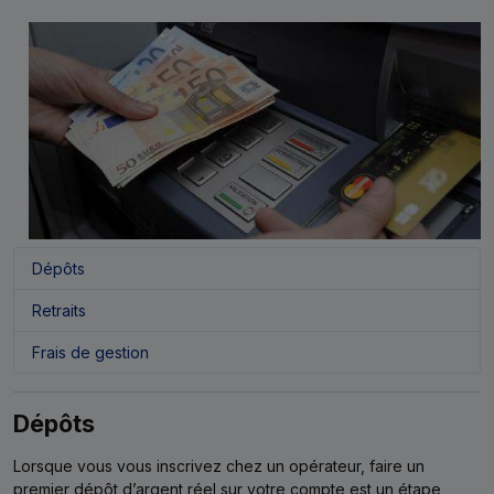
Dépôts
Retraits
Frais de gestion
Dépôts
Lorsque vous vous inscrivez chez un opérateur, faire un
premier dépôt d’argent réel sur votre compte est un étape