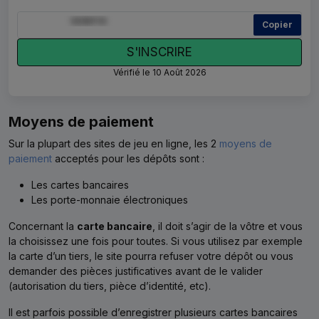
Copier
S'INSCRIRE
Vérifié le 10 Août 2026
Moyens de paiement
Sur la plupart des sites de jeu en ligne, les 2
moyens de
paiement
acceptés pour les dépôts sont :
Les cartes bancaires
Les porte-monnaie électroniques
Concernant la
carte bancaire
, il doit s’agir de la vôtre et vous
la choisissez une fois pour toutes. Si vous utilisez par exemple
la carte d’un tiers, le site pourra refuser votre dépôt ou vous
demander des pièces justificatives avant de le valider
(autorisation du tiers, pièce d’identité, etc).
Il est parfois possible d’enregistrer plusieurs cartes bancaires