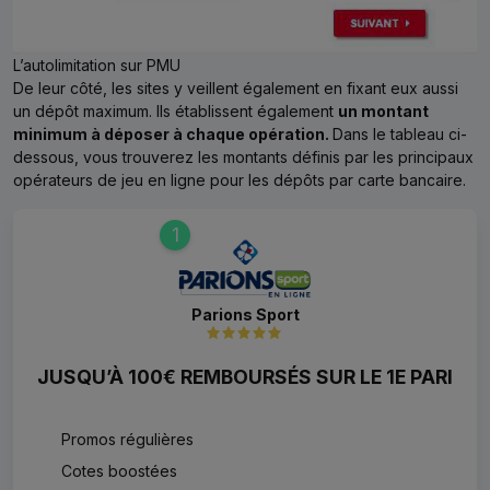
L’autolimitation sur PMU
De leur côté, les sites y veillent également en fixant eux aussi
un dépôt maximum. Ils établissent également
un montant
minimum à déposer à chaque opération.
Dans le tableau ci-
dessous, vous trouverez les montants définis par les principaux
opérateurs de jeu en ligne pour les dépôts par carte bancaire.
1
Parions Sport
JUSQU’À 100€ REMBOURSÉS SUR LE 1E PARI
Promos régulières
Cotes boostées