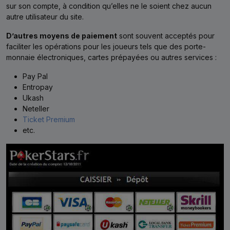
sur son compte, à condition qu’elles ne le soient chez aucun
autre utilisateur du site.
D’autres moyens de paiement
sont souvent acceptés pour
faciliter les opérations pour les joueurs tels que des porte-
monnaie électroniques, cartes prépayées ou autres services :
Pay Pal
Entropay
Ukash
Neteller
Ticket Premium
etc.