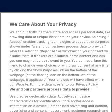
We Care About Your Privacy
Les jeux d’argent et de hasard sont resérvés aux personnes majeures
We and our
1008
partners store and access personal data, like
browsing data or unique identifiers, on your device. Selecting "I
Accept" enables tracking technologies to support the purposes
Interdiction volontaire de jeux: Toute personne peut demander à être
interdite de jeux. Cette demande est formée auprès de l’Autorité nationale
shown under "we and our partners process data to provide,"
des jeux. Cette interdiction est applicable dans les casinos, dans les clubs
whereas selecting "Reject All" or withdrawing your consent will
de jeux, sur les sites de jeux et de paris en ligne exploités par les
opérateurs de jeux agréés en France, sur le site de jeux de loterie en ligne
disable them. If trackers are disabled, some content and ads
exploité par La Française des jeux ainsi que sur les bornes de jeux
you see may not be as relevant to you. You can resurface this
accessibles avec un compte joueur exploitées par les opérateurs titulaires
de droits exclusifs, notamment La Française des jeux et le Pari mutuel
menu to change your choices or withdraw consent at any time
urbain. Cette interdiction est prononcée pour une durée qui ne peut être
by clicking the Show Purposes link on the bottom of the
inférieure à trois ans. Elle est renouvelable tacitement.
webpage [or the floating icon on the bottom-left of the
webpage, if applicable]. Your choices will have effect within
our Website. For more details, refer to our Privacy Policy.
We and our partners process data to provide:
Use precise geolocation data. Actively scan device
characteristics for identification. Store and/or access
information on a device. Personalised advertising and content,
advertising and content measurement, audience research and