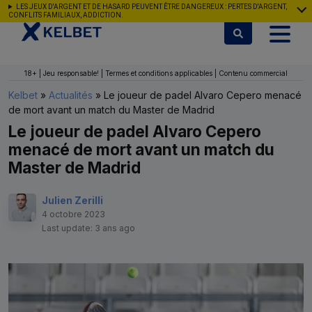
Aller au contenu
LES JEUX D'ARGENT ET DE HASARD PEUVENT ÊTRE DANGEREUX : PERTES D'ARGENT,
CONFLITS FAMILIAUX, ADDICTION.
18+ | Jeu responsable! | Termes et conditions applicables | Contenu commercial
Kelbet
»
Actualités
»
Le joueur de padel Alvaro Cepero menacé
de mort avant un match du Master de Madrid
Le joueur de padel Alvaro Cepero
menacé de mort avant un match du
Master de Madrid
Julien Zerilli
4 octobre 2023
Last update: 3 ans ago