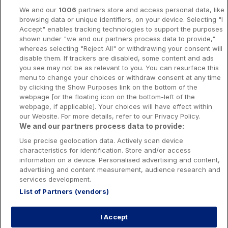
A propos
We and our
1006
partners store and access personal data, like
browsing data or unique identifiers, on your device. Selecting "I
Notice légale
Accept" enables tracking technologies to support the purposes
shown under "we and our partners process data to provide,"
Presse-Recrutement-Partenariat
whereas selecting "Reject All" or withdrawing your consent will
Politique de confidentialité
disable them. If trackers are disabled, some content and ads
you see may not be as relevant to you. You can resurface this
Politique de Cookies
menu to change your choices or withdraw consent at any time
by clicking the Show Purposes link on the bottom of the
Prévenir la dépendance aux jeux d’argent
webpage [or the floating icon on the bottom-left of the
Nos rédacteurs
webpage, if applicable]. Your choices will have effect within
our Website. For more details, refer to our Privacy Policy.
We and our partners process data to provide:
Use precise geolocation data. Actively scan device
characteristics for identification. Store and/or access
information on a device. Personalised advertising and content,
Les jeux d’argent et de hasard sont resérvés aux personnes majeures
advertising and content measurement, audience research and
services development.
List of Partners (vendors)
Interdiction volontaire de jeux: Toute personne peut demander à être
interdite de jeux. Cette demande est formée auprès de l’Autorité nationale
des jeux. Cette interdiction est applicable dans les casinos, dans les clubs
I Accept
de jeux, sur les sites de jeux et de paris en ligne exploités par les
opérateurs de jeux agréés en France, sur le site de jeux de loterie en ligne