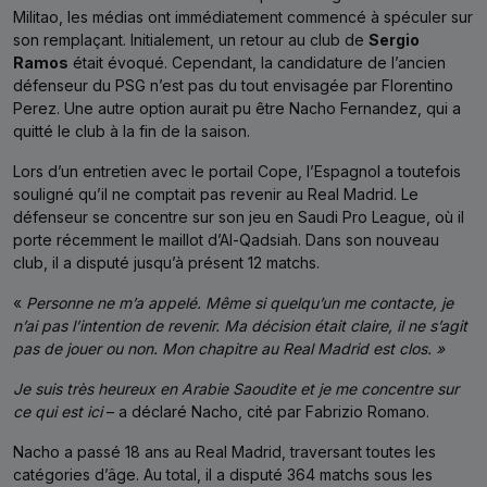
Militao, les médias ont immédiatement commencé à spéculer sur
son remplaçant. Initialement, un retour au club de
Sergio
Ramos
était évoqué. Cependant, la candidature de l’ancien
défenseur du PSG n’est pas du tout envisagée par Florentino
Perez. Une autre option aurait pu être Nacho Fernandez, qui a
quitté le club à la fin de la saison.
Lors d’un entretien avec le portail Cope, l’Espagnol a toutefois
souligné qu’il ne comptait pas revenir au Real Madrid. Le
défenseur se concentre sur son jeu en Saudi Pro League, où il
porte récemment le maillot d’Al-Qadsiah. Dans son nouveau
club, il a disputé jusqu’à présent 12 matchs.
«
Personne ne m’a appelé. Même si quelqu’un me contacte, je
n’ai pas l’intention de revenir. Ma décision était claire, il ne s’agit
pas de jouer ou non. Mon chapitre au Real Madrid est clos. »
Je suis très heureux en Arabie Saoudite et je me concentre sur
ce qui est ici
– a déclaré Nacho, cité par Fabrizio Romano.
Nacho a passé 18 ans au Real Madrid, traversant toutes les
catégories d’âge. Au total, il a disputé 364 matchs sous les