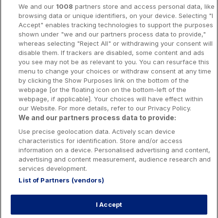
A propos
We and our
1008
partners store and access personal data, like
browsing data or unique identifiers, on your device. Selecting "I
Notice légale
Accept" enables tracking technologies to support the purposes
shown under "we and our partners process data to provide,"
Presse-Recrutement-Partenariat
whereas selecting "Reject All" or withdrawing your consent will
Politique de confidentialité
disable them. If trackers are disabled, some content and ads
you see may not be as relevant to you. You can resurface this
Politique de Cookies
menu to change your choices or withdraw consent at any time
by clicking the Show Purposes link on the bottom of the
Prévenir la dépendance aux jeux d’argent
webpage [or the floating icon on the bottom-left of the
Nos rédacteurs
webpage, if applicable]. Your choices will have effect within
our Website. For more details, refer to our Privacy Policy.
We and our partners process data to provide:
Use precise geolocation data. Actively scan device
characteristics for identification. Store and/or access
information on a device. Personalised advertising and content,
Les jeux d’argent et de hasard sont resérvés aux personnes majeures
advertising and content measurement, audience research and
services development.
List of Partners (vendors)
Interdiction volontaire de jeux: Toute personne peut demander à être
interdite de jeux. Cette demande est formée auprès de l’Autorité nationale
des jeux. Cette interdiction est applicable dans les casinos, dans les clubs
I Accept
de jeux, sur les sites de jeux et de paris en ligne exploités par les
opérateurs de jeux agréés en France, sur le site de jeux de loterie en ligne