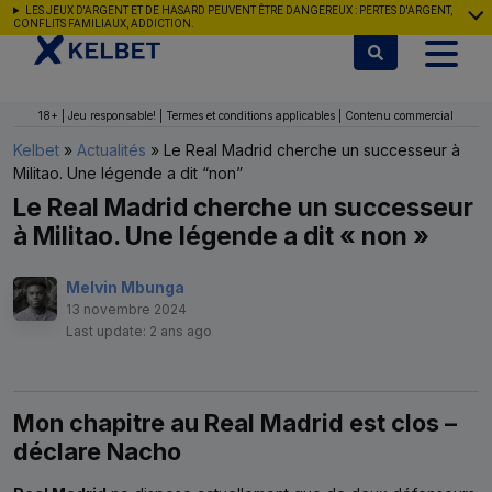
Aller au contenu
LES JEUX D'ARGENT ET DE HASARD PEUVENT ÊTRE DANGEREUX : PERTES D'ARGENT,
CONFLITS FAMILIAUX, ADDICTION.
18+ | Jeu responsable! | Termes et conditions applicables | Contenu commercial
Kelbet
»
Actualités
»
Le Real Madrid cherche un successeur à
Militao. Une légende a dit “non”
Le Real Madrid cherche un successeur
à Militao. Une légende a dit « non »
Melvin Mbunga
13 novembre 2024
Last update: 2 ans ago
Mon chapitre au Real Madrid est clos –
déclare Nacho