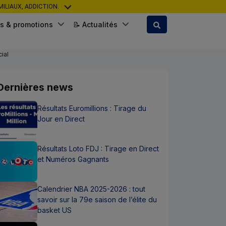
ILIAUX, ADDICTION.
s & promotions
📝 Actualités
ial
Dernières news
Résultats Euromillions : Tirage du
Jour en Direct
Résultats Loto FDJ : Tirage en Direct
et Numéros Gagnants
Calendrier NBA 2025-2026 : tout
savoir sur la 79e saison de l’élite du
basket US