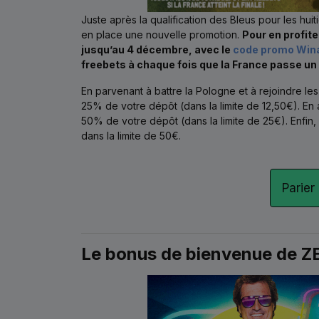
Juste après la qualification des Bleus pour les h
en place une nouvelle promotion.
Pour en profite
jusqu’au 4 décembre, avec le
code promo Wi
freebets à chaque fois que la France passe un 
En parvenant à battre la Pologne et à rejoindre le
25% de votre dépôt (dans la limite de 12,50€). En at
50% de votre dépôt (dans la limite de 25€). Enfin, 
dans la limite de 50€.
Parie
Le bonus de bienvenue de Z