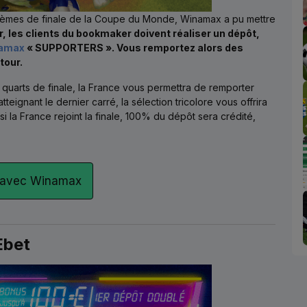
uitièmes de finale de la Coupe du Monde, Winamax a pu mettre
r, les clients du bookmaker doivent réaliser un dépôt,
namax
« SUPPORTERS ». Vous remportez alors des
tour.
s quarts de finale, la France vous permettra de remporter
teignant le dernier carré, la sélection tricolore vous offrira
si la France rejoint la finale, 100% du dépôt sera crédité,
r avec Winamax
Ebet