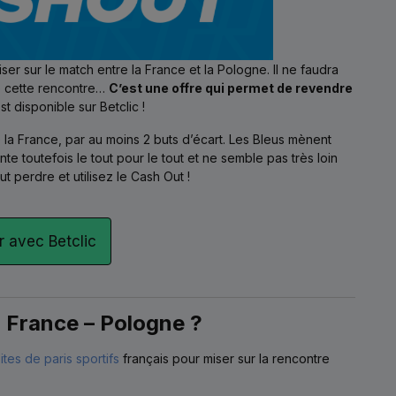
er sur le match entre la France et la Pologne. Il ne faudra
de cette rencontre…
C’est une offre qui permet de revendre
t disponible sur Betclic !
 la France, par au moins 2 buts d’écart. Les Bleus mènent
nte toutefois le tout pour le tout et ne semble pas très loin
t perdre et utilisez le Cash Out !
r avec Betclic
r France – Pologne ?
sites de paris sportifs
français pour miser sur la rencontre