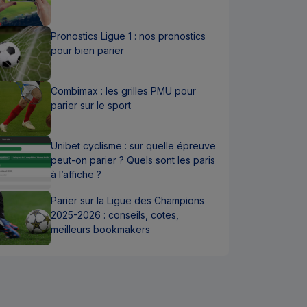
Pronostics Ligue 1 : nos pronostics
pour bien parier
Combimax : les grilles PMU pour
parier sur le sport
Unibet cyclisme : sur quelle épreuve
peut-on parier ? Quels sont les paris
à l’affiche ?
Parier sur la Ligue des Champions
2025-2026 : conseils, cotes,
meilleurs bookmakers