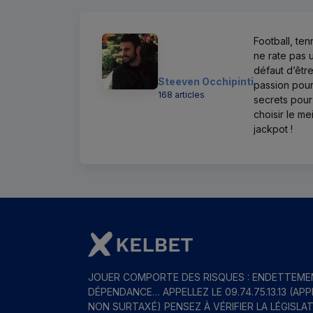
Football, te
ne rate pas 
défaut d’être
Steeven Occhipinti
passion pour
168 articles
secrets pour 
choisir le m
jackpot !
JOUER COMPORTE DES RISQUES : ENDETTEME
DÉPENDANCE… APPELLEZ LE 09.74.75.13.13 (APP
NON SURTAXÉ) PENSEZ À VÉRIFIER LA LÉGISLA