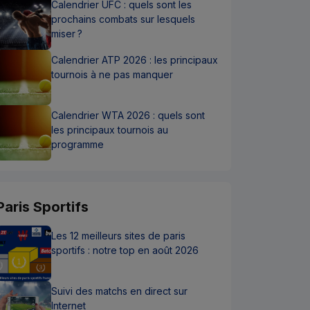
Calendrier UFC : quels sont les
prochains combats sur lesquels
miser ?
Calendrier ATP 2026 : les principaux
tournois à ne pas manquer
Calendrier WTA 2026 : quels sont
les principaux tournois au
programme
Paris Sportifs
Les 12 meilleurs sites de paris
sportifs : notre top en août 2026
Suivi des matchs en direct sur
Internet