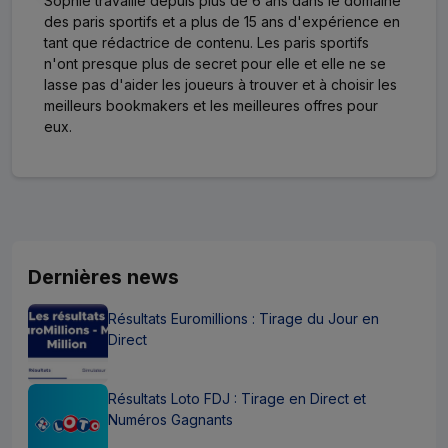
Sophie travaille depuis plus de 6 ans dans le domaine
des paris sportifs et a plus de 15 ans d'expérience en
tant que rédactrice de contenu. Les paris sportifs
n'ont presque plus de secret pour elle et elle ne se
lasse pas d'aider les joueurs à trouver et à choisir les
meilleurs bookmakers et les meilleures offres pour
eux.
Dernières news
Résultats Euromillions : Tirage du Jour en
Direct
Résultats Loto FDJ : Tirage en Direct et
Numéros Gagnants