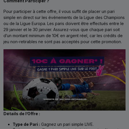
Comment Participer ?
Pour participer à cette offre, il vous suffit de placer un pari
simple en direct sur les événements de la Ligue des Champions
ou de la Ligue Europa. Les paris doivent être effectués entre le
29 janvier et le 30 janvier. Assurez-vous que chaque pari soit
d’un montant minimum de 10€ en argent réel, car les crédits de
jeu non-retirables ne sont pas acceptés pour cette promotion.
Détails de l’Offre :
Type de Pari :
Gagnez un pari simple LIVE.