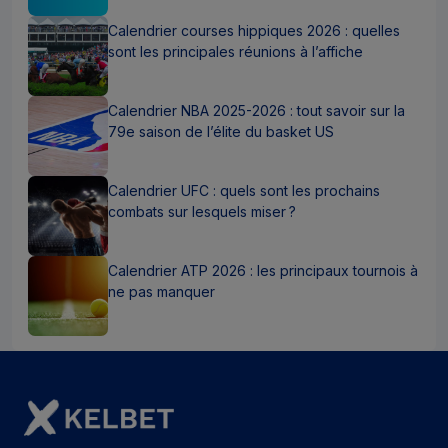
Calendrier courses hippiques 2026 : quelles
sont les principales réunions à l’affiche
Calendrier NBA 2025-2026 : tout savoir sur la
79e saison de l’élite du basket US
Calendrier UFC : quels sont les prochains
combats sur lesquels miser ?
Calendrier ATP 2026 : les principaux tournois à
ne pas manquer