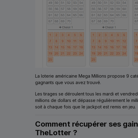
La loterie américaine Mega Millions propose 9 cat
gagnants que vous avez trouvé.
Les tirages se déroulent tous les mardi et vendred
millions de dollars et dépasse régulièrement le mill
soit à chaque fois que le jackpot est remis en jeu.
Comment récupérer ses gains
TheLotter ?