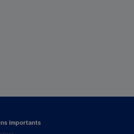
ens importants