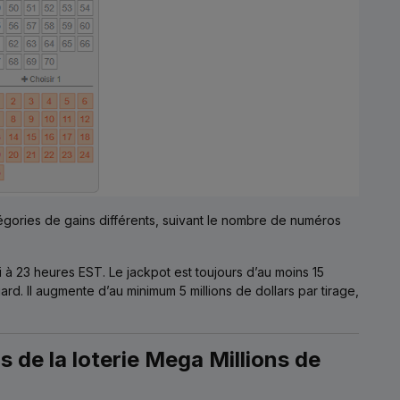
égories de gains différents, suivant le nombre de numéros
i à 23 heures EST. Le jackpot est toujours d’au moins 15
iard. Il augmente d’au minimum 5 millions de dollars par tirage,
 de la loterie Mega Millions de