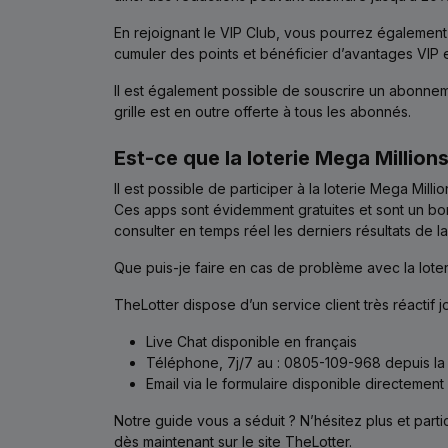
En rejoignant le VIP Club, vous pourrez également p
cumuler des points et bénéficier d’avantages VIP 
Il est également possible de souscrire un abonneme
grille est en outre offerte à tous les abonnés.
Est-ce que la loterie Mega Million
Il est possible de participer à la loterie Mega Mill
Ces apps sont évidemment gratuites et sont un bon 
consulter en temps réel les derniers résultats de l
Que puis-je faire en cas de problème avec la loter
TheLotter dispose d’un service client très réactif j
Live Chat disponible en français
Téléphone, 7j/7 au : 0805-109-968 depuis la
Email via le formulaire disponible directement 
Notre guide vous a séduit ? N’hésitez plus et part
dès maintenant sur le site TheLotter.