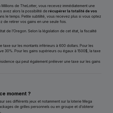
a Millions de TheLotter, vous recevez immédiatement une
 avez alors la possibilité de
récupérer la totalité de vos
s le temps. Petite subtilité, vous recevez plus si vous optez
 de retirer vos gains en une seule fois.
t de l’Oregon. Selon la législation de cet état, la fiscalité
 taxe sur les montants inférieurs à 600 dollars. Pour les
ève 30%. Pour les gains supérieurs ou égaux à 1500$, la taxe
 résidence qui peut également prélever une taxe sur les gains
n ce moment ?
r ses différents jeux et notamment sur la loterie Mega
packages de grilles personnels ou en groupe et d’obtenir
%.