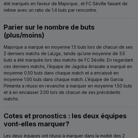
été marqués en faveur de Majorque
, et FC Séville faisant de
même avec un ratio de 1.4 buts par rencontre.
Parier sur le nombre de buts
(plus/moins)
Majorque a marqué en moyenne 1.5 buts lors de chacun de ses
2 derniers matchs de LaLiga
, tandis qu’une moyenne de 3.5
buts a été marquée lors des matchs de FC Séville.
En regardant
ces derniers matchs,
l’équipe de Jagoba Arrasate a marqué en
moyenne 0.50 buts dans chaque match et a encaissé en
moyenne 1.00 buts dans chaque match.
L’équipe de Garcia
Pimienta a réussi en revanche à marquer en moyenne 1.50 buts
et à en encaisser 2.00 lors de chacun de ses précédents
matchs.
Cotes et pronostics : les deux équipes
vont-elles marquer?
Les deux équipes ont réussi à marquer dans la moitié des 2