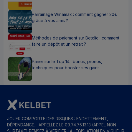
Parrainage Winamax : comment gagner 20€
grâce à vos amis ?
Méthodes de paiement sur Betclic : comment
faire un dépôt et un retrait ?
Parier sur le Top 14 : bonus, pronos,
techniques pour booster ses gains…
JOUER COMPORTE DES RISQUES : ENDETTEMENT,
DÉPENDANCE… APPELLEZ LE 09.74.75.13.13 (APPEL NON
SURTAXÉ) PENSEZ À VÉRIFIER LA LÉGISLATION EN VIGUEUR