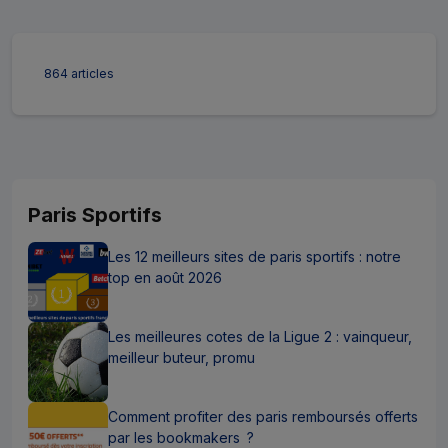
864 articles
Paris Sportifs
Les 12 meilleurs sites de paris sportifs : notre
top en août 2026
Les meilleures cotes de la Ligue 2 : vainqueur,
meilleur buteur, promu
Comment profiter des paris remboursés offerts
par les bookmakers ?