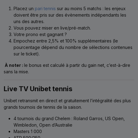
Placez un
pari tennis
sur au moins 5 matchs : les enjeux
doivent être pris sur des évènements indépendants les
uns des autres.
Vous pouvez miser en live/pré-match.
Votre prono est gagnant ?
Empochez entre 2,5% et 100% supplémentaires (le
pourcentage dépend du nombre de sélections contenues
sur le ticket).
À noter :
le bonus est calculé à partir du gain net, c’est-à-dire
sans la mise.
Live TV Unibet tennis
Unibet retransmit en direct et gratuitement l’intégralité des plus
grands tournois de tennis de la saison.
4 tournois du grand Chelem : Roland Garros, US Open,
Wimbledon, Open d’Australie
Masters 1 000
ATP 500/250