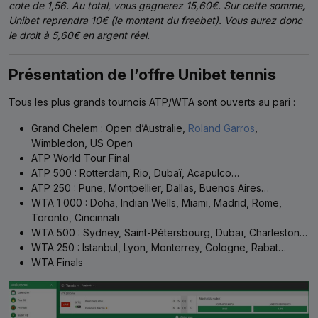
cote de 1,56. Au total, vous gagnerez 15,60€. Sur cette somme,
Unibet reprendra 10€ (le montant du freebet). Vous aurez donc
le droit à 5,60€ en argent réel.
Présentation de l’offre Unibet tennis
Tous les plus grands tournois ATP/WTA sont ouverts au pari :
Grand Chelem : Open d’Australie,
Roland Garros
,
Wimbledon, US Open
ATP World Tour Final
ATP 500 : Rotterdam, Rio, Dubaï, Acapulco…
ATP 250 : Pune, Montpellier, Dallas, Buenos Aires…
WTA 1 000 : Doha, Indian Wells, Miami, Madrid, Rome,
Toronto, Cincinnati
WTA 500 : Sydney, Saint-Pétersbourg, Dubaï, Charleston…
WTA 250 : Istanbul, Lyon, Monterrey, Cologne, Rabat…
WTA Finals