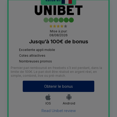
Valide en
Mise à jour:
08/08/2026
Jusqu’à 100€ de bonus
Excellente appli mobile
Cotes attractives
Nombreuses promos
Premier pari remboursé en freebets s’il est perdant, dans la
limite de 100€. Le pari doit être réalisé en argent réel, en
simple, combiné, live ou pré-match.
Obtenir le bonus
IOS
Android
Read Unibet review