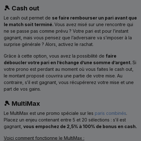
🎾 Cash out
Le cash out permet de
se faire rembourser un pari avant que
le match soit terminé.
Vous avez misé sur une rencontre qui
ne se passe pas comme prévu ? Votre pari est pour l’instant
gagnant, mais vous pensez que l’adversaire va s’imposer à la
surprise générale ? Alors, activez le rachat.
Grâce à cette option, vous avez la possibilité de
faire
déboucler votre pari en l’échange d’une somme d’argent.
Si
votre prono est perdant au moment où vous faites le cash out,
le montant proposé couvrira une partie de votre mise. Au
contraire, s’il est gagnant, vous récupérerez votre mise et une
part de vos gains.
🎾 MultiMax
Le MultiMax est une promo spéciale sur les
paris combinés
.
Placez un enjeu contenant entre 5 et 20 sélections : s’il est
gagnant,
vous empochez de 2,5% à 100% de bonus en cash.
Voici comment fonctionne le MultiMax :