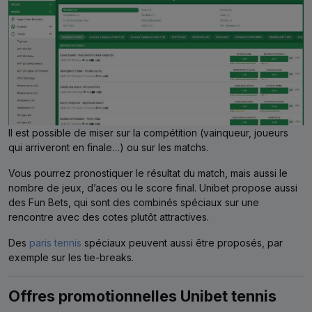
Il est possible de miser sur la compétition (vainqueur, joueurs
qui arriveront en finale…) ou sur les matchs.
Vous pourrez pronostiquer le résultat du match, mais aussi le
nombre de jeux, d’aces ou le score final. Unibet propose aussi
des Fun Bets, qui sont des combinés spéciaux sur une
rencontre avec des cotes plutôt attractives.
Des
paris tennis
spéciaux peuvent aussi être proposés, par
exemple sur les tie-breaks.
Offres promotionnelles Unibet tennis