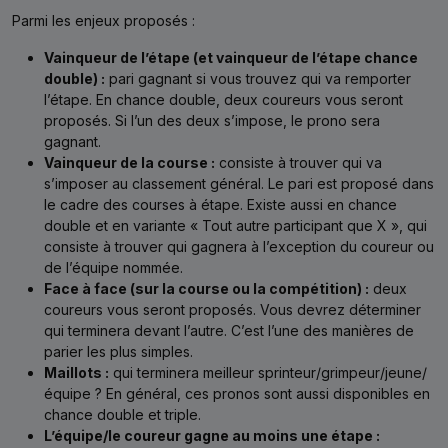
Parmi les enjeux proposés :
Vainqueur de l’étape (et vainqueur de l’étape chance
double) :
pari gagnant si vous trouvez qui va remporter
l’étape. En chance double, deux coureurs vous seront
proposés. Si l’un des deux s’impose, le prono sera
gagnant.
Vainqueur de la course :
consiste à trouver qui va
s’imposer au classement général. Le pari est proposé dans
le cadre des courses à étape. Existe aussi en chance
double et en variante « Tout autre participant que X », qui
consiste à trouver qui gagnera à l’exception du coureur ou
de l’équipe nommée.
Face à face (sur la course ou la compétition) :
deux
coureurs vous seront proposés. Vous devrez déterminer
qui terminera devant l’autre. C’est l’une des manières de
parier les plus simples.
Maillots :
qui terminera meilleur sprinteur/grimpeur/jeune/
équipe ? En général, ces pronos sont aussi disponibles en
chance double et triple.
L’équipe/le coureur gagne au moins une étape :