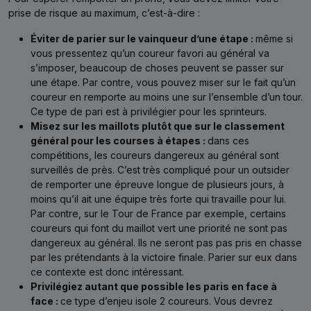
prise de risque au maximum, c’est-à-dire :
Éviter de parier sur le vainqueur d’une étape :
même si
vous pressentez qu’un coureur favori au général va
s’imposer, beaucoup de choses peuvent se passer sur
une étape. Par contre, vous pouvez miser sur le fait qu’un
coureur en remporte au moins une sur l’ensemble d’un tour.
Ce type de pari est à privilégier pour les sprinteurs.
Misez sur les maillots plutôt que sur le classement
général pour les courses à étapes :
dans ces
compétitions, les coureurs dangereux au général sont
surveillés de près. C’est très compliqué pour un outsider
de remporter une épreuve longue de plusieurs jours, à
moins qu’il ait une équipe très forte qui travaille pour lui.
Par contre, sur le Tour de France par exemple, certains
coureurs qui font du maillot vert une priorité ne sont pas
dangereux au général. Ils ne seront pas pas pris en chasse
par les prétendants à la victoire finale. Parier sur eux dans
ce contexte est donc intéressant.
Privilégiez autant que possible les paris en face à
face :
ce type d’enjeu isole 2 coureurs. Vous devrez