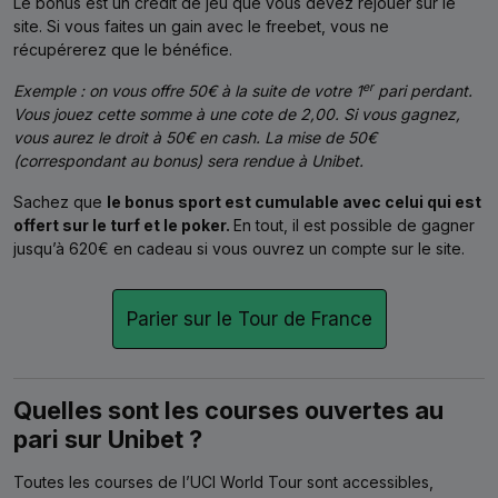
Le bonus est un crédit de jeu que vous devez rejouer sur le
site. Si vous faites un gain avec le freebet, vous ne
récupérerez que le bénéfice.
er
Exemple : on vous offre 50€ à la suite de votre 1
pari perdant.
Vous jouez cette somme à une cote de 2,00. Si vous gagnez,
vous aurez le droit à 50€ en cash. La mise de 50€
(correspondant au bonus) sera rendue à Unibet.
Sachez que
le bonus sport est cumulable avec celui qui est
offert sur le turf et le poker.
En tout, il est possible de gagner
jusqu’à 620€ en cadeau si vous ouvrez un compte sur le site.
Parier sur le Tour de France
Quelles sont les courses ouvertes au
pari sur Unibet ?
Toutes les courses de l’UCI World Tour sont accessibles,