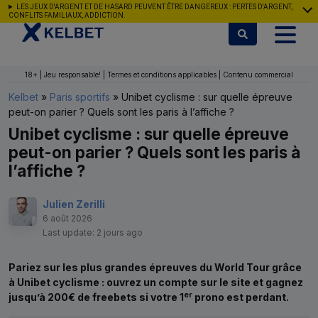
Aller au contenu
LES JEUX D'ARGENT ET DE HASARD PEUVENT ÊTRE DANGEREUX : PERTES D'ARGENT,
CONFLITS FAMILIAUX, ADDICTION.
18+ | Jeu responsable! | Termes et conditions applicables | Contenu commercial
Kelbet
»
Paris sportifs
»
Unibet cyclisme : sur quelle épreuve
peut-on parier ? Quels sont les paris à l’affiche ?
Unibet cyclisme : sur quelle épreuve
peut-on parier ? Quels sont les paris à
l’affiche ?
Julien Zerilli
6 août 2026
Last update: 2 jours ago
Pariez sur les plus grandes épreuves du World Tour grâce
à Unibet cyclisme : ouvrez un compte sur le site et gagnez
er
jusqu’à 200€ de freebets si votre 1
prono est perdant.