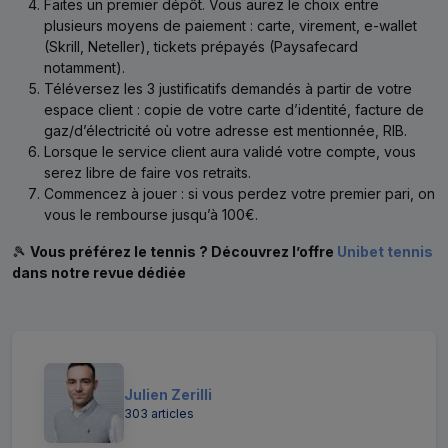
Faites un premier dépôt. Vous aurez le choix entre
plusieurs moyens de paiement : carte, virement, e-wallet
(Skrill, Neteller), tickets prépayés (Paysafecard
notamment).
Téléversez les 3 justificatifs demandés à partir de votre
espace client : copie de votre carte d’identité, facture de
gaz/d’électricité où votre adresse est mentionnée, RIB.
Lorsque le service client aura validé votre compte, vous
serez libre de faire vos retraits.
Commencez à jouer : si vous perdez votre premier pari, on
vous le rembourse jusqu’à 100€.
🎾
Vous préférez le tennis ? Découvrez l’offre
Unibet tennis
dans notre revue dédiée
Julien Zerilli
303 articles