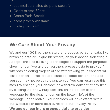
Les meilleurs sites de paris sportifs
Code promo ZEbet
Bonus Paris Sportif
code promo winamax
code promo FDJ
Liens importants
We Care About Your Privacy
A propos
We and our
1008
partners store and access personal data, like
browsing data or unique identifiers, on your device. Selecting "I
Notice légale
Accept" enables tracking technologies to support the purposes
shown under "we and our partners process data to provide,"
Presse-Recrutement-Partenariat
whereas selecting "Reject All" or withdrawing your consent will
Politique de confidentialité
disable them. If trackers are disabled, some content and ads
you see may not be as relevant to you. You can resurface this
Politique de Cookies
menu to change your choices or withdraw consent at any time
by clicking the Show Purposes link on the bottom of the
Prévenir la dépendance aux jeux d’argent
webpage [or the floating icon on the bottom-left of the
Nos rédacteurs
webpage, if applicable]. Your choices will have effect within
our Website. For more details, refer to our Privacy Policy.
We and our partners process data to provide: