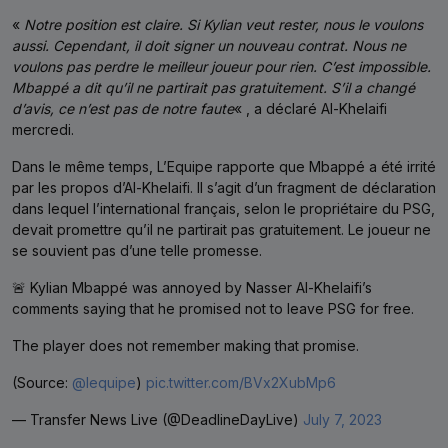
«
Notre position est claire. Si Kylian veut rester, nous le voulons
aussi. Cependant, il doit signer un nouveau contrat. Nous ne
voulons pas perdre le meilleur joueur pour rien. C’est impossible.
Mbappé a dit qu’il ne partirait pas gratuitement. S’il a changé
d’avis, ce n’est pas de notre faute
« , a déclaré Al-Khelaifi
mercredi.
Dans le même temps, L’Equipe rapporte que Mbappé a été irrité
par les propos d’Al-Khelaifi. Il s’agit d’un fragment de déclaration
dans lequel l’international français, selon le propriétaire du PSG,
devait promettre qu’il ne partirait pas gratuitement. Le joueur ne
se souvient pas d’une telle promesse.
🚨 Kylian Mbappé was annoyed by Nasser Al-Khelaifi’s
comments saying that he promised not to leave PSG for free.
The player does not remember making that promise.
(Source:
@lequipe
)
pic.twitter.com/BVx2XubMp6
— Transfer News Live (@DeadlineDayLive)
July 7, 2023