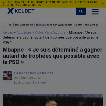
Aller au contenu
LES JEUX D'ARGENT ET DE HASARD PEUVENT ÊTRE DANGEREUX : PERTES D'ARGENT,
CONFLITS FAMILIAUX, ADDICTION.
18+ | Jeu responsable! | Termes et conditions applicables | Contenu commercial
Kelbet
»
Actualités
»
Actus Paris Sportifs
»
Mbappe : “Je suis
déterminé à gagner autant de trophées que possible avec le
PSG”
Mbappe : « Je suis déterminé à gagner
autant de trophées que possible avec
le PSG »
La Rédaction de Kelbet
29 décembre 2022
Last update: 3 ans ago