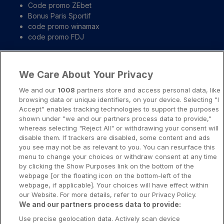
Code promo ZEbet
Bonus Paris Sportif
code promo winamax
code promo FDJ
Liens importants
We Care About Your Privacy
A propos
We and our
1008
partners store and access personal data, like
browsing data or unique identifiers, on your device. Selecting "I
Notice légale
Accept" enables tracking technologies to support the purposes
shown under "we and our partners process data to provide,"
Presse-Recrutement-Partenariat
whereas selecting "Reject All" or withdrawing your consent will
Politique de confidentialité
disable them. If trackers are disabled, some content and ads
you see may not be as relevant to you. You can resurface this
Politique de Cookies
menu to change your choices or withdraw consent at any time
by clicking the Show Purposes link on the bottom of the
Prévenir la dépendance aux jeux d’argent
webpage [or the floating icon on the bottom-left of the
Nos rédacteurs
webpage, if applicable]. Your choices will have effect within
our Website. For more details, refer to our Privacy Policy.
We and our partners process data to provide:
Use precise geolocation data. Actively scan device