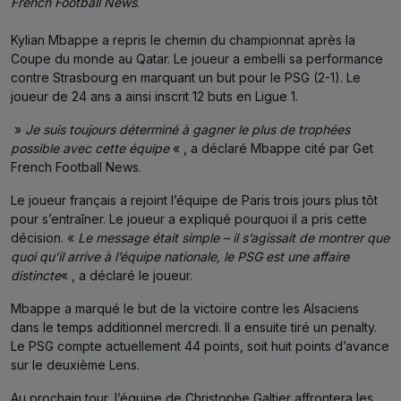
French Football News
.
Kylian Mbappe a repris le chemin du championnat après la
Coupe du monde au Qatar. Le joueur a embelli sa performance
contre Strasbourg en marquant un but pour le PSG (2-1). Le
joueur de 24 ans a ainsi inscrit 12 buts en Ligue 1.
»
Je suis toujours déterminé à gagner le plus de trophées
possible avec cette équipe
« , a déclaré Mbappe cité par Get
French Football News.
Le joueur français a rejoint l’équipe de Paris trois jours plus tôt
pour s’entraîner. Le joueur a expliqué pourquoi il a pris cette
décision. «
Le message était simple – il s’agissait de montrer que
quoi qu’il arrive à l’équipe nationale, le PSG est une affaire
distincte
« , a déclaré le joueur.
Mbappe a marqué le but de la victoire contre les Alsaciens
dans le temps additionnel mercredi. Il a ensuite tiré un penalty.
Le PSG compte actuellement 44 points, soit huit points d’avance
sur le deuxième Lens.
Au prochain tour, l’équipe de Christophe Galtier affrontera les