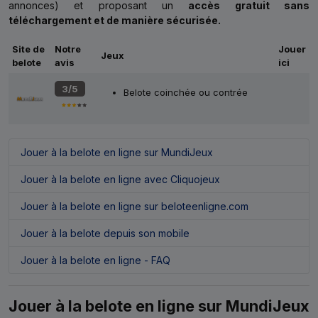
annonces) et proposant un
accès gratuit sans
téléchargement et de manière sécurisée.
Site de
Notre
Jouer
Jeux
belote
avis
ici
3/5
Belote coinchée ou contrée
Jouer à la belote en ligne sur MundiJeux
Jouer à la belote en ligne avec Cliquojeux
Jouer à la belote en ligne sur beloteenligne.com
Jouer à la belote depuis son mobile
Jouer à la belote en ligne - FAQ
Jouer à la belote en ligne sur MundiJeux