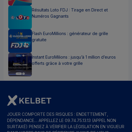
Résultats Loto FDJ : Tirage en Direct et
Numéros Gagnants
Flash EuroMillions : générateur de grille
gratuite
Instant EuroMilions : jusqu’à 1 million d’euros
offerts grâce à votre grille
JOUER COMPORTE DES RISQUES : ENDETTEMENT,
DÉPENDANCE… APPELLEZ LE 09.74.75.13.13 (APPEL NON
SURTAXÉ) PENSEZ À VÉRIFIER LA LÉGISLATION EN VIGUEUR