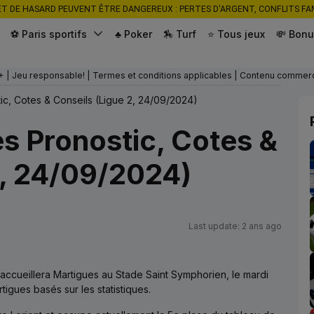
ET DE HASARD PEUVENT ÊTRE DANGEREUX : PERTES D'ARGENT, CONFLITS FAM
⚽ Paris sportifs
♣ Poker
🏇 Turf
⭐ Tous jeux
💸 Bonu
+ | Jeu responsable! | Termes et conditions applicables | Contenu commerc
ic, Cotes & Conseils (Ligue 2, 24/09/2024)
s Pronostic, Cotes &
2, 24/09/2024)
Last update: 2 ans ago
accueillera Martigues au Stade Saint Symphorien, le mardi
gues basés sur les statistiques.