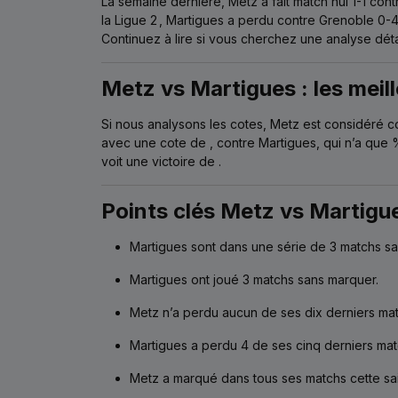
La semaine dernière, Metz a fait match nul 1-1 con
la Ligue 2
, Martigues a perdu contre Grenoble 0-4 
Continuez à lire si vous cherchez une analyse déta
Metz vs Martigues : les meil
Si nous analysons les cotes, Metz est considéré
avec une cote de , contre Martigues, qui n’a que 
voit une victoire de .
Points clés Metz vs Martigu
Martigues sont dans une série de 3 matchs san
Martigues ont joué 3 matchs sans marquer.
Metz n’a perdu aucun de ses dix derniers mat
Martigues a perdu 4 de ses cinq derniers mat
Metz a marqué dans tous ses matchs cette sa