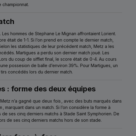
e championnat.
atch
.
Les hommes de Stephane Le Mignan affrontaient Lorient.
re était de 1-1.
Si l’on prend en compte le dernier match,
Selon les statistiques de leur précédent match, Metz a les
oncédés.
Martigues a perdu son dernier match joué.
Les
Lors du coup de sifflet final, le score était de 0-4.
Au cours
 une possesion de balle d’environ 39%.
Pour Martigues, un
2 tirs concédés lors du dernier match.
s : forme des deux équipes
 Metz n’a gagné que deux fois
, avec des buts marqués dans
om
, marquant dans un match.
Si l’on considère la forme à
ors de ses cinq derniers matchs à Stade Saint Symphorien.
De
 lors de ses cinq derniers matchs hors de son stade.