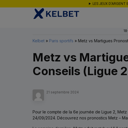
Aller au contenu
LES JEUX D'ARGENT 
18
Kelbet
»
Paris sportifs
»
Metz vs Martigues Pronost
Metz vs Martigue
Conseils (Ligue 
21 septembre 2024
Pour le compte de la 6e journée de Ligue 2, Metz 
24/09/2024. Découvrez nos pronostics Metz – Marti