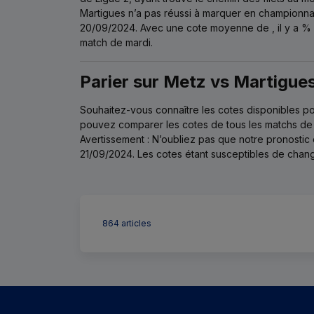
Martigues n’a pas réussi à marquer en championnat,
20/09/2024.
Avec une cote moyenne de , il y a %
match de mardi.
Parier sur Metz vs Martigue
Souhaitez-vous connaître les cotes disponibles p
pouvez comparer les cotes de tous les matchs de 
Avertissement : N’oubliez pas que notre pronostic
21/09/2024. Les cotes étant susceptibles de change
864 articles