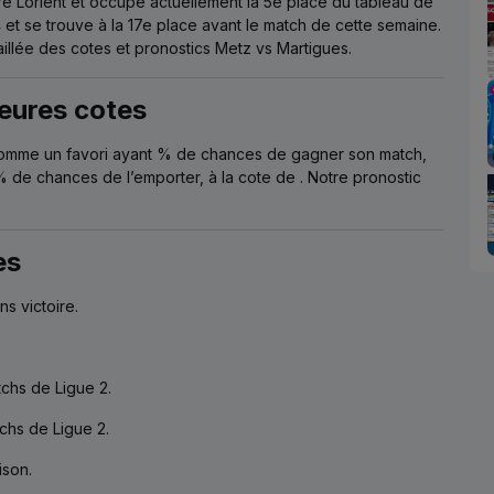
tre Lorient et occupe actuellement la 5e place du tableau de
et se trouve à la 17e place avant le match de cette semaine.
illée des cotes et pronostics Metz vs Martigues.
leures cotes
 comme un favori ayant % de chances de gagner son match,
% de chances de l’emporter, à la cote de . Notre pronostic
es
s victoire.
chs de Ligue 2.
chs de Ligue 2.
ison.