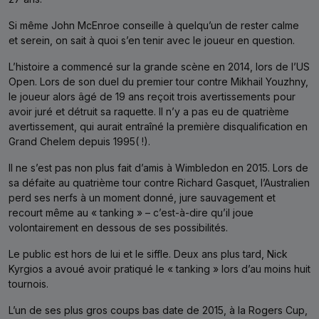
Si même John McEnroe conseille à quelqu’un de rester calme
et serein, on sait à quoi s’en tenir avec le joueur en question.
L’histoire a commencé sur la grande scène en 2014, lors de l’US
Open. Lors de son duel du premier tour contre Mikhail Youzhny,
le joueur alors âgé de 19 ans reçoit trois avertissements pour
avoir juré et détruit sa raquette. Il n’y a pas eu de quatrième
avertissement, qui aurait entraîné la première disqualification en
Grand Chelem depuis 1995( !).
Il ne s’est pas non plus fait d’amis à Wimbledon en 2015. Lors de
sa défaite au quatrième tour contre Richard Gasquet, l’Australien
perd ses nerfs à un moment donné, jure sauvagement et
recourt même au « tanking » – c’est-à-dire qu’il joue
volontairement en dessous de ses possibilités.
Le public est hors de lui et le siffle. Deux ans plus tard, Nick
Kyrgios a avoué avoir pratiqué le « tanking » lors d’au moins huit
tournois.
L’un de ses plus gros coups bas date de 2015, à la Rogers Cup,