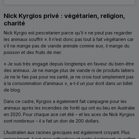
Nick Kyrgios privé : végétarien, religion,
charité
Nick Kyrgio est pescetarien parce qu’il « ne peut pas regarder
les animaux souffrir ». Il n’est donc pas tout à fait végétarien car
s’il ne mange pas de viande animale comme eux, il mange du
poisson et des fruits de mer.
« Je suis très engagé depuis longtemps en faveur du bien-être
des animaux. Je ne mange plus de viande ni de produits laitiers.
Je ne le fais pas pour ma santé, je ne crois tout simplement pas
à la consommation d’animaux », a-t-il un jour écrit dans un billet
de blog.
Dans ce cadre, Kyrgios a également fait campagne pour les
animaux après les incendies de forêt qui ont eu lieu en Australie
en 2020. Pour chaque ace cet été – et les aces de Nick Kyrgios
sont nombreux – il a fait un don de 200 dollars.
L’Australien aux racines grecques est également croyant. Plus
précisément, il est grec orthodoxe et porte également un collier