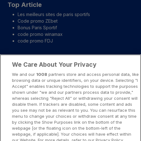
Top Article
Les meilleurs sites de paris sportifs
Code promo ZEbet
Bonus Paris Sportif
code promo winamax
code promo FDJ
Liens importants
We Care About Your Privacy
A propos
We and our
1008
partners store and access personal data, like
browsing data or unique identifiers, on your device. Selecting "I
Notice légale
Accept" enables tracking technologies to support the purposes
shown under "we and our partners process data to provide,"
Presse-Recrutement-Partenariat
whereas selecting "Reject All" or withdrawing your consent will
Politique de confidentialité
disable them. If trackers are disabled, some content and ads
you see may not be as relevant to you. You can resurface this
Politique de Cookies
menu to change your choices or withdraw consent at any time
by clicking the Show Purposes link on the bottom of the
Prévenir la dépendance aux jeux d’argent
webpage [or the floating icon on the bottom-left of the
Nos rédacteurs
webpage, if applicable]. Your choices will have effect within
our Website. For more details, refer to our Privacy Policy.