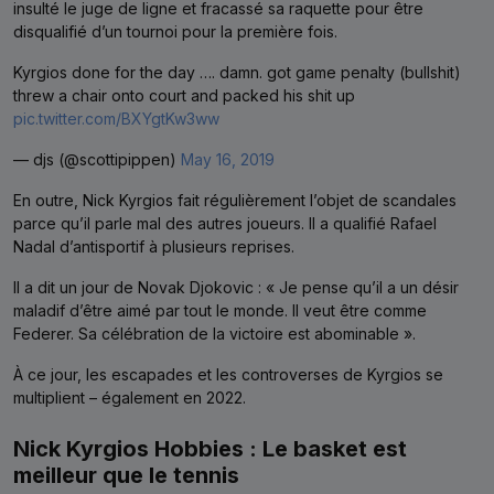
insulté le juge de ligne et fracassé sa raquette pour être
disqualifié d’un tournoi pour la première fois.
Kyrgios done for the day …. damn. got game penalty (bullshit)
threw a chair onto court and packed his shit up
pic.twitter.com/BXYgtKw3ww
— djs (@scottipippen)
May 16, 2019
En outre, Nick Kyrgios fait régulièrement l’objet de scandales
parce qu’il parle mal des autres joueurs. Il a qualifié Rafael
Nadal d’antisportif à plusieurs reprises.
Il a dit un jour de Novak Djokovic : « Je pense qu’il a un désir
maladif d’être aimé par tout le monde. Il veut être comme
Federer. Sa célébration de la victoire est abominable ».
À ce jour, les escapades et les controverses de Kyrgios se
multiplient – également en 2022.
Nick Kyrgios Hobbies : Le basket est
meilleur que le tennis