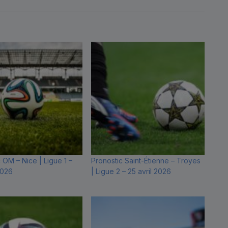
 OM – Nice | Ligue 1 –
Pronostic Saint-Étienne – Troyes
2026
| Ligue 2 – 25 avril 2026