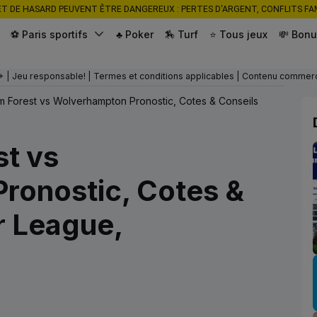
ET DE HASARD PEUVENT ÊTRE DANGEREUX : PERTES D'ARGENT, CONFLITS FAM
⚽ Paris sportifs
♣ Poker
🏇 Turf
⭐ Tous jeux
💸 Bonu
+ | Jeu responsable! | Termes et conditions applicables | Contenu commerc
m Forest vs Wolverhampton Pronostic, Cotes & Conseils
t vs
ronostic, Cotes &
r League,