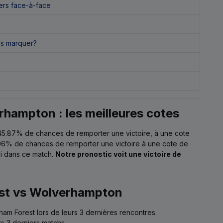
ers face-à-face
es marquer?
hampton : les meilleures cotes
45.87% de chances de remporter une victoire, à une cote
06% de chances de remporter une victoire à une cote de
ri dans ce match.
Notre pronostic voit une victoire de
est vs Wolverhampton
m Forest lors de leurs 3 dernières rencontres.
s 3 derniers matchs.