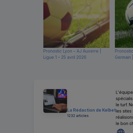
Pronostic Lyon – AJ Auxerre |
Pronostic
Ligue 1 – 25 avril 2026
Germain |
L'équipe
spéciali
le turf. 
La Rédaction de Kelbet
les sites
1232 articles
réalision
le bon c