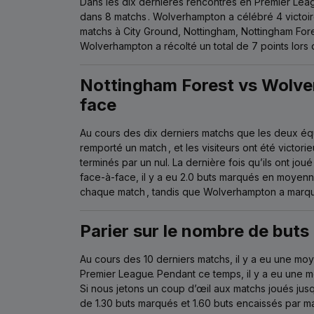
Dans les dix dernières rencontres en Premier Lea
dans 8 matchs
. Wolverhampton a célébré 4 victoi
matchs à City Ground, Nottingham, Nottingham Fores
Wolverhampton a récolté un total de 7 points lors
Nottingham Forest vs Wolver
face
Au cours des dix derniers matchs que les deux équi
remporté un match
, et les visiteurs ont été victor
terminés par un nul.
La dernière fois qu’ils ont joué 
face-à-face, il y a eu 2.0 buts marqués en moyen
chaque match
, tandis que Wolverhampton a marqu
Parier sur le nombre de buts
Au cours des 10 derniers matchs, il y a eu une mo
Premier League
. Pendant ce temps, il y a eu une
Si nous jetons un coup d’œil aux matchs joués jus
de 1.30 buts marqués et 1.60 buts encaissés par 