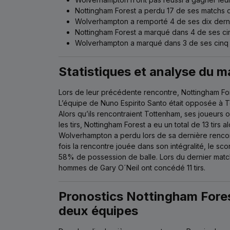
Nottingham Forest a perdu 17 de ses matchs 
Wolverhampton a remporté 4 de ses dix dern
Nottingham Forest a marqué dans 4 de ses ci
Wolverhampton a marqué dans 3 de ses cinq 
Statistiques et analyse du m
Lors de leur précédente rencontre, Nottingham Fo
L’équipe de Nuno Espirito Santo était opposée à Tot
Alors qu’ils rencontraient Tottenham, ses joueurs 
les tirs, Nottingham Forest a eu un total de 13 tirs
Wolverhampton a perdu lors de sa dernière renco
fois la rencontre jouée dans son intégralité, le s
58% de possession de balle. Lors du dernier match 
hommes de Gary O´Neil ont concédé 11 tirs.
Pronostics Nottingham Fore
deux équipes