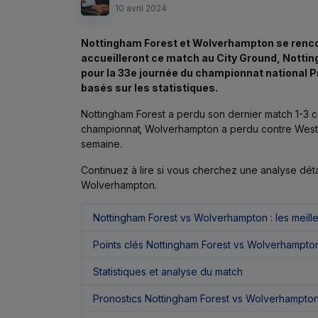
10 avril 2024
Nottingham Forest et Wolverhampton se rencon
accueilleront ce match au City Ground, Notti
pour la 33e journée du championnat national 
basés sur les statistiques.
Nottingham Forest a perdu son dernier match 1-3 c
championnat
, Wolverhampton a perdu contre West H
semaine.
Continuez à lire si vous cherchez une analyse déta
Wolverhampton.
Nottingham Forest vs Wolverhampton : les meill
Points clés Nottingham Forest vs Wolverhampto
Statistiques et analyse du match
Pronostics Nottingham Forest vs Wolverhampto