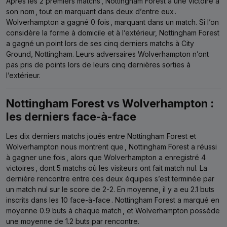
Après les 2 premiers matchs
, Nottingham Forest a une victoire à
son nom
, tout en marquant dans deux d’entre eux
.
Wolverhampton a gagné 0 fois
, marquant dans un match.
Si l’on
considère la forme à domicile et à l’extérieur, Nottingham Forest
a gagné un point lors de ses cinq derniers matchs à City
Ground, Nottingham.
Leurs adversaires Wolverhampton n’ont
pas pris de points lors de leurs cinq dernières sorties à
l’extérieur.
Nottingham Forest vs Wolverhampton :
les derniers face-à-face
Les dix derniers matchs joués entre Nottingham Forest et
Wolverhampton nous montrent que
, Nottingham Forest a réussi
à gagner une fois
, alors que Wolverhampton a enregistré 4
victoires
, dont 5 matchs où les visiteurs ont fait match nul.
La
dernière rencontre entre ces deux équipes s’est terminée par
un match nul sur le score de 2-2.
En moyenne, il y a eu 2.1 buts
inscrits dans les 10 face-à-face
. Nottingham Forest a marqué en
moyenne 0.9 buts à chaque match
, et Wolverhampton possède
une moyenne de 1.2 buts par rencontre.