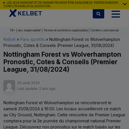
Aller au contenu
LES JEUX D'ARGENT ET DE HASARD PEUVENT ÊTRE DANGEREUX : PERTES D'ARGENT,
CONFLITS FAMILIAUX, ADDICTION.
18+ | Jeu responsable! | Termes et conditions applicables | Contenu commercial
Kelbet
»
Paris sportifs
»
Nottingham Forest vs Wolverhampton
Pronostic, Cotes & Conseils (Premier League, 31/08/2024)
Nottingham Forest vs Wolverhampton
Pronostic, Cotes & Conseils (Premier
League, 31/08/2024)
30 août 2024
Last update: 2 ans ago
Nottingham Forest et Wolverhampton se rencontreront le
samedi 31/08/2024 à 16:00. Les locaux accueilleront ce match
au City Ground, Nottingham. Cette rencontre de Premier League
comptera pour la 3e journée du championnat national Premier
League. Découvrez nos pronostics sur le match basés sur les