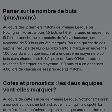
Parier sur le nombre de buts
(plus/moins)
Au cours des 2 derniers matchs de Premier League où
Nottingham Forest a joué, 1.5 buts ont été marqués en moyenne
.
Si l’on se penche sur les matchs de Wolverhampton, une
moyenne de 5.0 buts ont été marqués.
Pour ce qui est de ces
matchs,
l’équipe de Nuno Espirito Santo a marqué en moyenne
1.00 buts dans chaque match et a encaissé en moyenne 0.50
buts dans chaque match.
L’équipe de Gary O´Neil a réussi en
revanche à marquer en moyenne 1.00 buts et à en encaisser
4.00 lors de chacun de ses précédents matchs.
Cotes et pronostics : les deux équipes
vont-elles marquer?
Au cours de cette saison de Premier League, Nottingham Forest
a marqué au moins un but à chaque match qu’il a disputé.
La
dernière fois que Wolverhampton a manqué une occasion de