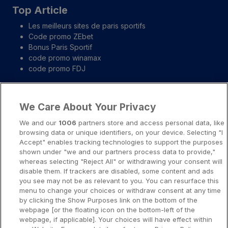
Top Article
Les meilleurs sites de paris sportifs
Code promo ZEbet
Bonus Paris Sportif
code promo winamax
code promo FDJ
Liens importants
We Care About Your Privacy
A propos
We and our
1006
partners store and access personal data, like
browsing data or unique identifiers, on your device. Selecting "I
Notice légale
Accept" enables tracking technologies to support the purposes
shown under "we and our partners process data to provide,"
Presse-Recrutement-Partenariat
whereas selecting "Reject All" or withdrawing your consent will
Politique de confidentialité
disable them. If trackers are disabled, some content and ads
you see may not be as relevant to you. You can resurface this
Politique de Cookies
menu to change your choices or withdraw consent at any time
by clicking the Show Purposes link on the bottom of the
Prévenir la dépendance aux jeux d’argent
webpage [or the floating icon on the bottom-left of the
Nos rédacteurs
webpage, if applicable]. Your choices will have effect within