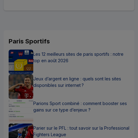
Paris Sportifs
Les 12 meilleurs sites de paris sportifs : notre
top en août 2026
Jeux d’argent en ligne : quels sont les sites
disponibles sur internet ?
Parions Sport combiné : comment booster ses
gains sur ce type d’enjeux ?
Parier sur le PFL : tout savoir sur la Professional
Fighters League