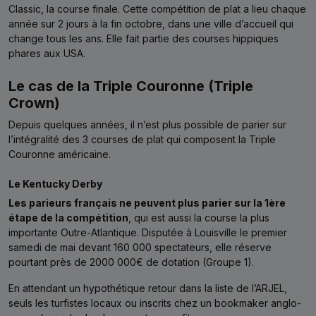
Classic, la course finale. Cette compétition de plat a lieu chaque
année sur 2 jours à la fin octobre, dans une ville d’accueil qui
change tous les ans. Elle fait partie des courses hippiques
phares aux USA.
Le cas de la Triple Couronne (Triple
Crown)
Depuis quelques années, il n’est plus possible de parier sur
l’intégralité des 3 courses de plat qui composent la Triple
Couronne américaine.
Le Kentucky Derby
Les parieurs français ne peuvent plus parier sur la 1ère
étape de la compétition
, qui est aussi la course la plus
importante Outre-Atlantique. Disputée à Louisville le premier
samedi de mai devant 160 000 spectateurs, elle réserve
pourtant près de 2000 000€ de dotation (Groupe 1).
En attendant un hypothétique retour dans la liste de l’ARJEL,
seuls les turfistes locaux ou inscrits chez un bookmaker anglo-