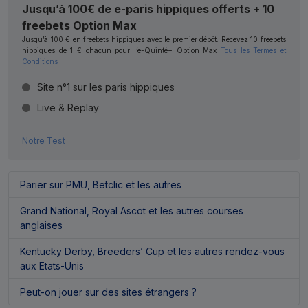
Jusqu’à 100€ de e-paris hippiques offerts + 10
freebets Option Max
Jusqu’à 100 € en freebets hippiques avec le premier dépôt. Recevez 10 freebets
hippiques de 1 € chacun pour l’e-Quinté+ Option Max
Tous les Termes et
Conditions
Site n°1 sur les paris hippiques
Live & Replay
Notre Test
Parier sur PMU, Betclic et les autres
Grand National, Royal Ascot et les autres courses
anglaises
Kentucky Derby, Breeders’ Cup et les autres rendez-vous
aux Etats-Unis
Peut-on jouer sur des sites étrangers ?