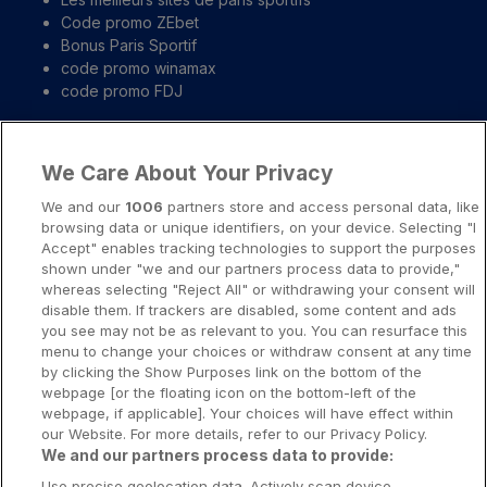
Code promo ZEbet
Bonus Paris Sportif
code promo winamax
code promo FDJ
Liens importants
We Care About Your Privacy
A propos
We and our
1006
partners store and access personal data, like
browsing data or unique identifiers, on your device. Selecting "I
Notice légale
Accept" enables tracking technologies to support the purposes
shown under "we and our partners process data to provide,"
Presse-Recrutement-Partenariat
whereas selecting "Reject All" or withdrawing your consent will
Politique de confidentialité
disable them. If trackers are disabled, some content and ads
you see may not be as relevant to you. You can resurface this
Politique de Cookies
menu to change your choices or withdraw consent at any time
by clicking the Show Purposes link on the bottom of the
Prévenir la dépendance aux jeux d’argent
webpage [or the floating icon on the bottom-left of the
Nos rédacteurs
webpage, if applicable]. Your choices will have effect within
our Website. For more details, refer to our Privacy Policy.
We and our partners process data to provide:
Use precise geolocation data. Actively scan device