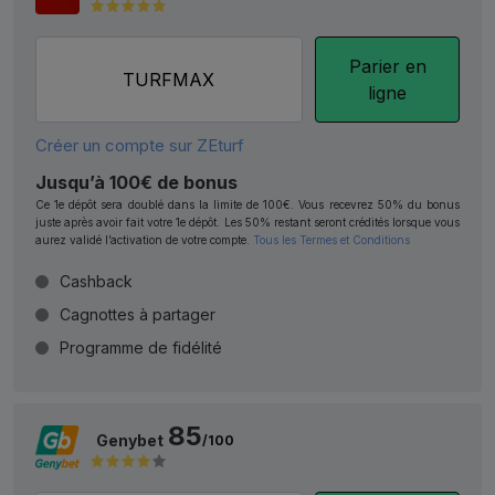
Parier en
ligne
Créer un compte sur ZEturf
Jusqu’à 100€ de bonus
Ce 1e dépôt sera doublé dans la limite de 100€. Vous recevrez 50% du bonus
juste après avoir fait votre 1e dépôt. Les 50% restant seront crédités lorsque vous
aurez validé l’activation de votre compte.
Tous les Termes et Conditions
Cashback
Cagnottes à partager
Programme de fidélité
85
Genybet
/100