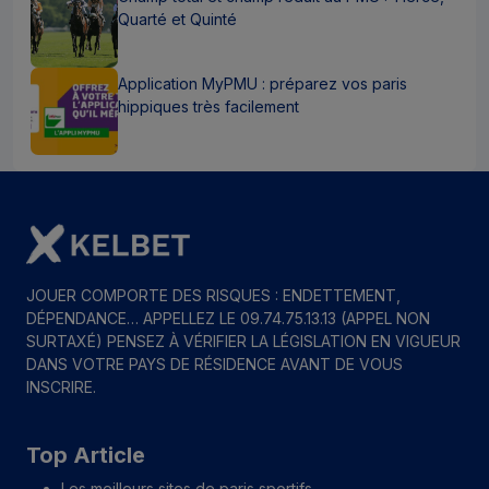
Quarté et Quinté
Application MyPMU : préparez vos paris
hippiques très facilement
JOUER COMPORTE DES RISQUES : ENDETTEMENT,
DÉPENDANCE… APPELLEZ LE 09.74.75.13.13 (APPEL NON
SURTAXÉ) PENSEZ À VÉRIFIER LA LÉGISLATION EN VIGUEUR
DANS VOTRE PAYS DE RÉSIDENCE AVANT DE VOUS
INSCRIRE.
Top Article
Les meilleurs sites de paris sportifs