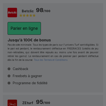
98
Betclic
/100
Parier en ligne
Jusqu’à 100€ de bonus
Pas de cote minimale. Tous les types de paris sur l’univers Turf sont éligibles. Si
le pari est perdant, le remboursement s’effectue en FREERACES (crédits de jeu
non-retirables, qui doivent être rejoués au moins une fois avant de pouvoir
retirer les gains). Le remboursement en cas de premier pari perdant s’effectue
dès la fin de la course.
Tous les Termes et Conditions
Cashback
Freebets à gagner
Programme de fidélité
95
ZEturf
/100