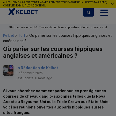
Aller au contenu
LES JEUX D'ARGENT ET DE HASARD PEUVENT ÊTRE DANGEREUX : PERTES D'ARGENT,
CONFLITS FAMILIAUX, ADDICTION.
18+ | Jeu responsable! | Termes et conditions applicables | Contenu commercial
Kelbet
»
Turf
»
Où parier sur les courses hippiques anglaises et
américaines ?
Où parier sur les courses hippiques
anglaises et américaines ?
La Rédaction de Kelbet
3 décembre 2025
Last update: 8 mois ago
Si vous cherchez comment parier sur les prestigieuses
courses de chevaux anglo-saxonnes telles que la Royal
Ascot au Royaume-Uni ou la Triple Crown aux Etats-Unis,
voici les réunions ouvertes aux paris hippiques sur les
sites français.