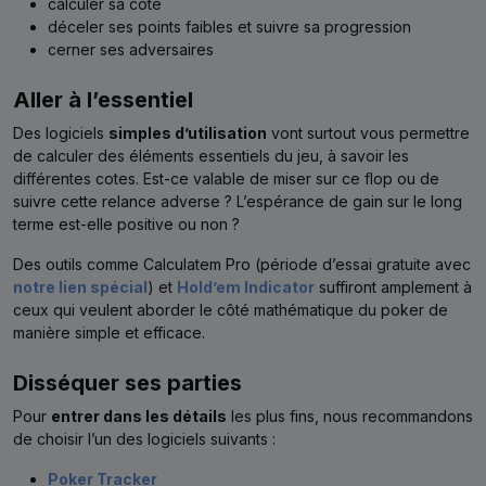
calculer sa cote
déceler ses points faibles et suivre sa progression
cerner ses adversaires
Aller à l’essentiel
Des logiciels
simples d’utilisation
vont surtout vous permettre
de calculer des éléments essentiels du jeu, à savoir les
différentes cotes. Est-ce valable de miser sur ce flop ou de
suivre cette relance adverse ? L’espérance de gain sur le long
terme est-elle positive ou non ?
Des outils comme Calculatem Pro (période d’essai gratuite avec
notre lien spécial
) et
Hold’em Indicator
suffiront amplement à
ceux qui veulent aborder le côté mathématique du poker de
manière simple et efficace.
Disséquer ses parties
Pour
entrer dans les détails
les plus fins, nous recommandons
de choisir l’un des logiciels suivants :
Poker Tracker