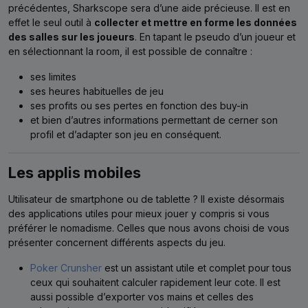
précédentes, Sharkscope sera d’une aide précieuse. Il est en
effet le seul outil à
collecter et mettre en forme les données
des salles sur les joueurs
. En tapant le pseudo d’un joueur et
en sélectionnant la room, il est possible de connaître :
ses limites
ses heures habituelles de jeu
ses profits ou ses pertes en fonction des buy-in
et bien d’autres informations permettant de cerner son
profil et d’adapter son jeu en conséquent.
Les applis mobiles
Utilisateur de smartphone ou de tablette ? Il existe désormais
des applications utiles pour mieux jouer y compris si vous
préférer le nomadisme. Celles que nous avons choisi de vous
présenter concernent différents aspects du jeu.
Poker Crunsher
est un assistant utile et complet pour tous
ceux qui souhaitent calculer rapidement leur cote. Il est
aussi possible d’exporter vos mains et celles des