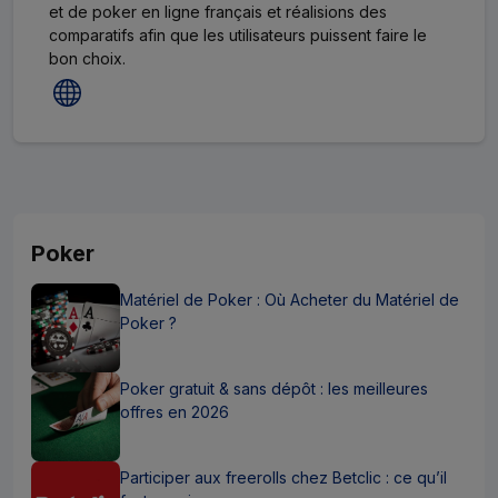
et de poker en ligne français et réalisions des
comparatifs afin que les utilisateurs puissent faire le
bon choix.
Poker
Matériel de Poker : Où Acheter du Matériel de
Poker ?
Poker gratuit & sans dépôt : les meilleures
offres en 2026
Participer aux freerolls chez Betclic : ce qu’il