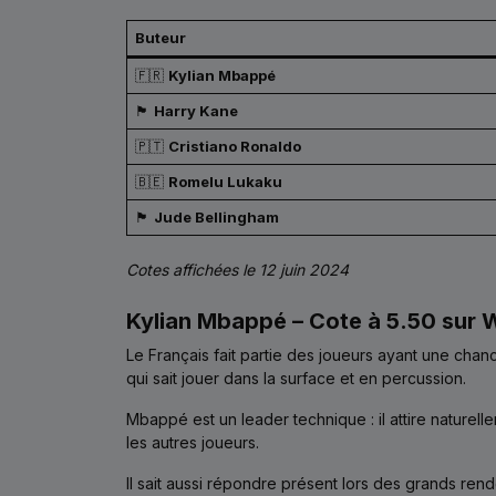
Buteur
🇫🇷
Kylian Mbappé
🏴󠁧󠁢󠁥󠁮󠁧󠁿
Harry Kane
🇵🇹
Cristiano Ronaldo
🇧🇪
Romelu Lukaku
🏴󠁧󠁢󠁥󠁮󠁧󠁿
Jude Bellingham
Cotes affichées le 12 juin 2024
Kylian Mbappé – Cote à 5.50 sur
Le Français fait partie des joueurs ayant une chanc
qui sait jouer dans la surface et en percussion.
Mbappé est un leader technique : il attire naturell
les autres joueurs.
Il sait aussi répondre présent lors des grands rende