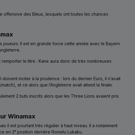
e offensive des Bleus, lesquels ont toutes les chances
namax
 joueurs. Il est en grande force cette année avec le Bayern
Angleterre.
t remporter le titre : Kane aura donc de très nombreuses
 doivent inciter à la prudence : lors du dernier Euro, il n’avait
tch), et ce alors que l’Angleterre avait atteint la finale.
ment 2 buts inscrits alors que les Three Lions avaient pris
 sur Winamax
is il est pourtant très régulier à haut niveau. Il a notamment
e
ace en 2
position derrière Romelu Lukaku.