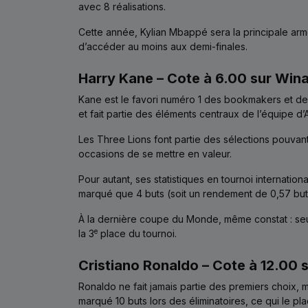
avec 8 réalisations.
Cette année, Kylian Mbappé sera la principale arm
d’accéder au moins aux demi-finales.
Harry Kane – Cote à 6.00 sur Wi
Kane est le favori numéro 1 des bookmakers et des
et fait partie des éléments centraux de l’équipe d’
Les Three Lions font partie des sélections pouvan
occasions de se mettre en valeur.
Pour autant, ses statistiques en tournoi international
marqué que 4 buts (soit un rendement de 0,57 but/ma
À la dernière coupe du Monde, même constat : seule
e
la 3
place du tournoi.
Cristiano Ronaldo – Cote à 12.00
Ronaldo ne fait jamais partie des premiers choix, ma
marqué 10 buts lors des éliminatoires, ce qui le pl