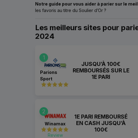
Notre guide pour vous aider à parier sur le meil
les favoris au titre du Soulier d’Or ?
Les meilleurs sites pour parie
2024
1
JUSQU’À 100€
REMBOURSÉS SUR LE
Parions
1E PARI
Sport
2
1E PARI REMBOURSÉ
EN CASH JUSQU’À
Winamax
100€
Review