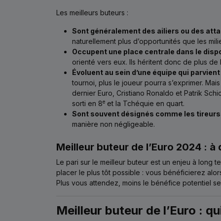
Les meilleurs buteurs :
Sont généralement des ailiers ou des atta
naturellement plus d’opportunités que les mili
Occupent une place centrale dans le dispos
orienté vers eux. Ils héritent donc de plus de 
Évoluent au sein d’une équipe qui parvient
tournoi, plus le joueur pourra s’exprimer. Mai
dernier Euro, Cristiano Ronaldo et Patrik Schic
e
sorti en 8
et la Tchéquie en quart.
Sont souvent désignés comme les tireurs 
manière non négligeable.
Meilleur buteur de l’Euro 2024 : à 
Le pari sur le meilleur buteur est un enjeu à long te
placer le plus tôt possible : vous bénéficierez alo
Plus vous attendez, moins le bénéfice potentiel se
Meilleur buteur de l’Euro : qu