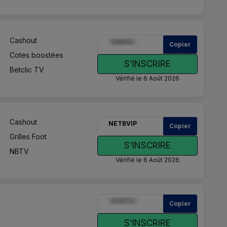
Cashout
Copier
Cotes boostées
S'INSCRIRE
Betclic TV
Vérifié le 6 Août 2026
Cashout
Copier
Grilles Foot
S'INSCRIRE
NBTV
Vérifié le 6 Août 2026
Copier
S'INSCRIRE