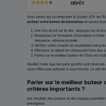
DÉPÔT
Vous savez qui va remporter le Soulier d’Or de l’
activer votre bonus de bienvenue
et suivez la 
Une fois arrivé sur le site : appuyez sur le b
Remplissez le formulaire d’inscription à l’ai
naissance, adresse postale…
Vérifiez votre compte en soumettant une preuv
Effectuez un dépôt en choisissant l’une des o
Pariez sur le meilleur buteur de l’Euro et n’
Veuillez noter que les paris sportifs sont réservé
vous n’êtes pas autorisé à vous inscrire. Le site 
Parier sur le meilleur buteur 
critères importants ?
Les résultats des joueurs et des équipes pendant le 
prestigieux.