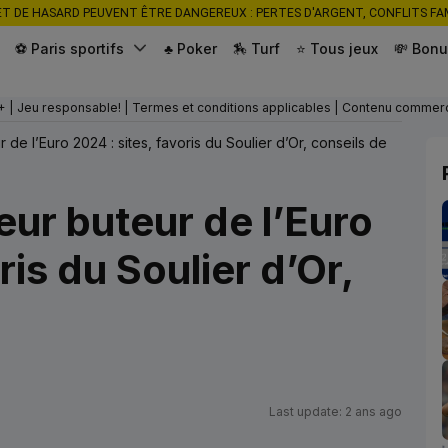
ET DE HASARD PEUVENT ÊTRE DANGEREUX : PERTES D'ARGENT, CONFLITS FAM
⚽ Paris sportifs
♣ Poker
🏇 Turf
⭐ Tous jeux
💸 Bonu
+ | Jeu responsable! | Termes et conditions applicables | Contenu commerc
r de l’Euro 2024 : sites, favoris du Soulier d’Or, conseils de
leur buteur de l’Euro
ris du Soulier d’Or,
Last update: 2 ans ago