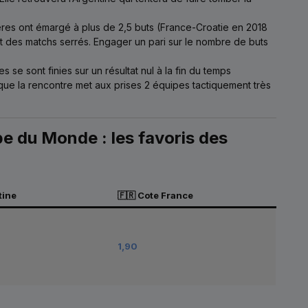
ières ont émargé à plus de 2,5 buts (France-Croatie en 2018
fut des matchs serrés. Engager un pari sur le nombre de buts
s se sont finies sur un résultat nul à la fin du temps
que la rencontre met aux prises 2 équipes tactiquement très
upe du Monde : les favoris des
tine
🇫🇷
Cote France
1,90