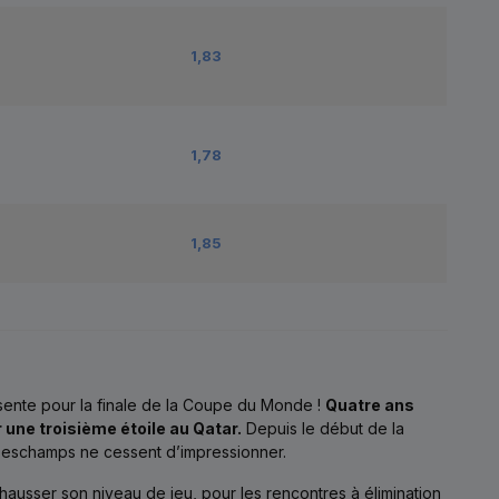
1,83
1,78
1,85
ésente pour la finale de la Coupe du Monde !
Quatre ans
r une troisième étoile au Qatar.
Depuis le début de la
 Deschamps ne cessent d’impressionner.
hausser son niveau de jeu, pour les rencontres à élimination