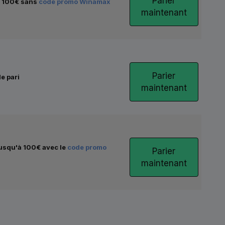
Parier
à 100€ sans
code promo Winamax
maintenant
Parier
e pari
maintenant
usqu'à 100€ avec le
code promo
Parier
maintenant