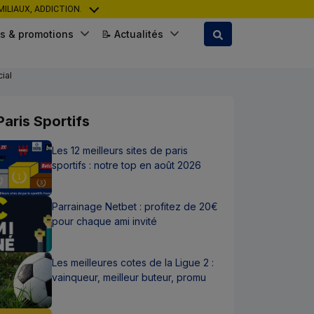
ILIAUX, ADDICTION.
s & promotions
📝 Actualités
ial
Paris Sportifs
Les 12 meilleurs sites de paris
sportifs : notre top en août 2026
Parrainage Netbet : profitez de 20€
pour chaque ami invité
Les meilleures cotes de la Ligue 2 :
vainqueur, meilleur buteur, promu