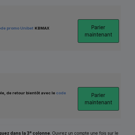
Parier
ode promo Unibet
KBMAX
maintenant
, de retour bientôt avec le
code
Parier
maintenant
e
quez dans la 3
colonne
. Ouvrez un compte une fois sur le