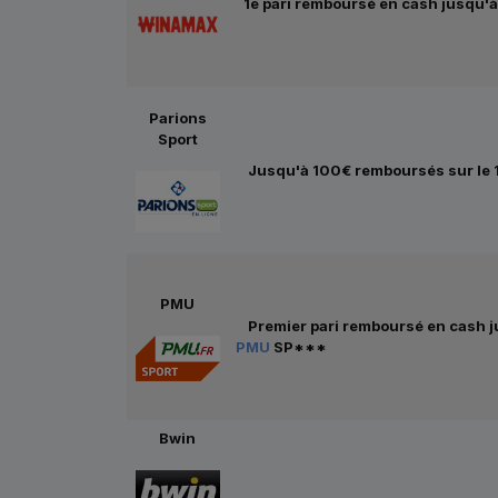
1e pari remboursé en cash jusqu'
Parions
Sport
Jusqu'à 100€ remboursés sur le 1
PMU
Premier pari remboursé en cash j
PMU
SP***
Bwin