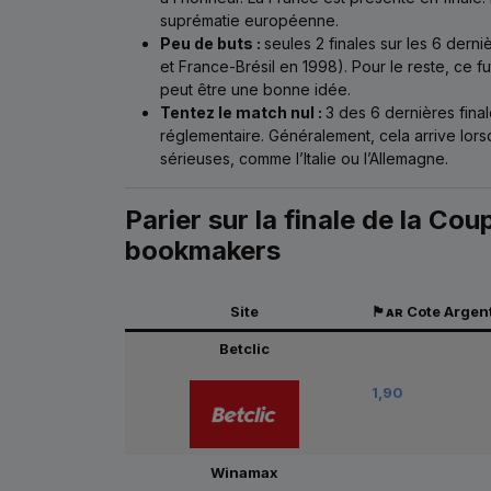
suprématie européenne.
Peu de buts :
seules 2 finales sur les 6 dern
et France-Brésil en 1998). Pour le reste, ce 
peut être une bonne idée.
Tentez le match nul :
3 des 6 dernières finale
réglementaire. Généralement, cela arrive lors
sérieuses, comme l’Italie ou l’Allemagne.
Parier sur la finale de la Co
bookmakers
Site
🏴󠁧󠁢󠁥󠁮󠁧󠁿
ᴀʀ
Cote Argen
Betclic
1,90
Winamax