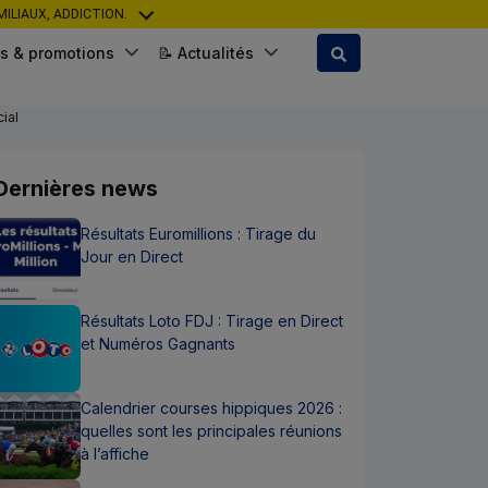
ILIAUX, ADDICTION.
s & promotions
📝 Actualités
ial
Dernières news
Résultats Euromillions : Tirage du
Jour en Direct
Résultats Loto FDJ : Tirage en Direct
et Numéros Gagnants
Calendrier courses hippiques 2026 :
quelles sont les principales réunions
à l’affiche