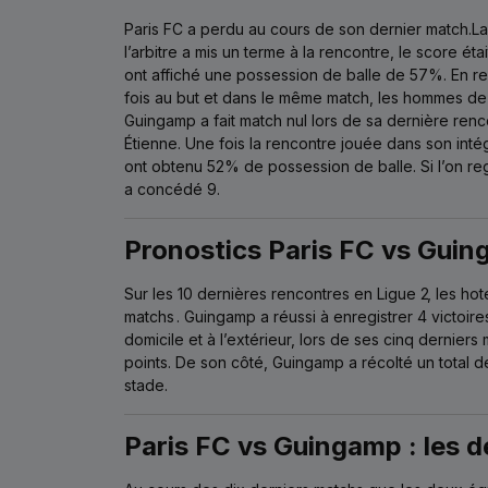
Paris FC a perdu au cours de son dernier match.La 
l’arbitre a mis un terme à la rencontre, le score ét
ont affiché une possession de balle de 57%. En rega
fois au but et dans le même match, les hommes de
Guingamp a fait match nul lors de sa dernière re
Étienne. Une fois la rencontre jouée dans son intég
ont obtenu 52% de possession de balle. Si l’on regar
a concédé 9.
Pronostics Paris FC vs Guin
Sur les 10 dernières rencontres en Ligue 2
, les hot
matchs
. Guingamp a réussi à enregistrer 4 victoire
domicile et à l’extérieur, lors de ses cinq dernier
points. De son côté, Guingamp a récolté un total d
stade.
Paris FC vs Guingamp : les d