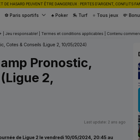
ET DE HASARD PEUVENT ÊTRE DANGEREUX : PERTES D'ARGENT, CONFLITS FAM
⚽ Paris sportifs
♣ Poker
🏇 Turf
⭐ Tous jeux
💸 Bonu
+ | Jeu responsable! | Termes et conditions applicables | Contenu commerc
c, Cotes & Conseils (Ligue 2, 10/05/2024)
gamp Pronostic,
(Ligue 2,
Last update: 2 ans ago
ournée de Ligue 2 le vendredi 10/05/2024, 20:45 au