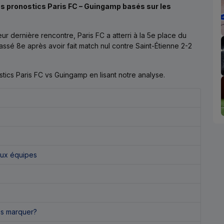
s pronostics Paris FC – Guingamp basés sur les
r dernière rencontre, Paris FC a atterri à la 5e place du
assé 8e après avoir fait match nul contre Saint-Étienne 2-2
stics Paris FC vs Guingamp en lisant notre analyse.
eux équipes
es marquer?