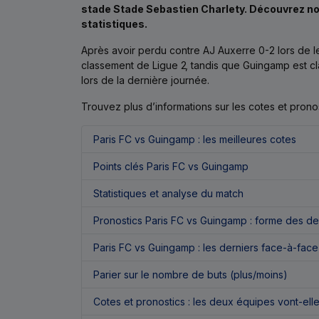
stade Stade Sebastien Charlety. Découvrez no
statistiques.
Après avoir perdu contre AJ Auxerre 0-2 lors de leu
classement de Ligue 2
, tandis que Guingamp est cl
lors de la dernière journée.
Trouvez plus d’informations sur les cotes et prono
Paris FC vs Guingamp : les meilleures cotes
Points clés Paris FC vs Guingamp
Statistiques et analyse du match
Pronostics Paris FC vs Guingamp : forme des d
Paris FC vs Guingamp : les derniers face-à-face
Parier sur le nombre de buts (plus/moins)
Cotes et pronostics : les deux équipes vont-ell