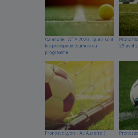
Calendrier WTA 2026 : quels sont
Pronostic
les principaux tournois au
26 avril 
programme
Pronostic Lyon – AJ Auxerre |
Pronostic